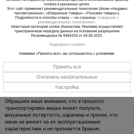
стоимость) до 7 метров. Секции вышки снабжены
cookies в указанных целях.
Этот сайт применяет рекомендательные технологии (блоки «Недавно
диагональными металлическими стяжками. Они
просмотренные», «Избранные товары», «Похожие товары»).
обеспечивают дополнительную устойчивость при
Подробности и способы отказа — на странице
«Сведения о
рекомендательных технологиях»
.
резких порывах ветра. Настил изготовлен из
Некоторые категории cookie (Аналитика, Реклама) осуществляют
фанеры толщиной 10 мм и имеет люк для
трансграничную передачу данных на основании разрешения
Роскомнадзора № 9484204 от 04.06.2025.
безопасного и удобного перемещения во время
работ. Если докупить еще один настил, можно
Подробнее о cookies
работать вдвоем: вышка выдерживает вес до
Нажимая «Принять все», вы соглашаетесь с условиями.
700 кг.
ВАЖНО:
при высоте вышки более 5 метров
Принять все
рекомендуем использовать комплект
Отклонить необязательные
стабилизаторов для обеспечения лучшей
устойчивости и безопасности проводимых на
Настройка
вышке работ.
Обращаем ваше внимание, что в процессе
транспортировки вышка может получить
визуальные потертости, царапины и прочее, что
никак не влияет на ее эксплуатационные
характеристики и не признается браком.