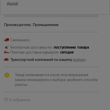
Другой
Уточнить цену
Опалубка
Производитель: Промышленник
Вибротехника
для
строительства
Самовывоз:
Бесплатная доставка по:
поступлению товара
Платная доставка курьером:
сегодня
Оборудование
Транспортной компанией по вашему
выбору
для работы с
арматурой
Товар оплачивается после подтверждения
заказа менеджером и выбора удобного способа
Оборудование
оплаты
для бетонных
работ
В избранное
Техника