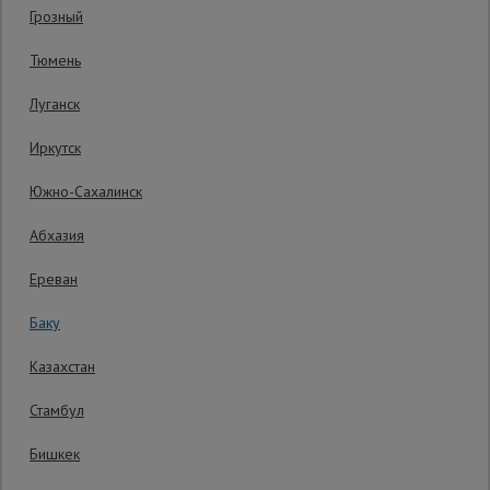
Грозный
Код товара:
ВПП0728У
0 отзывов
Сетка,
Тюмень
тенты,
Гарантия производителя: 1 год
брезенты
Луганск
Иркутск
Строительные
подъемники
Южно-Сахалинск
Абхазия
Грузоподъемное
оборудование
Ереван
Баку
Каталог
Мусоропровод
Казахстан
строительный
всех
товаров
Стамбул
Бишкек
Фанера
ламинированная