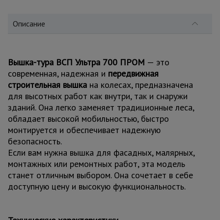
для
склада
Описание
Тачки
строительные
и садовые
Вышка-тура ВСП Ультра 700 ПРОМ
— это
современная, надежная и
передвижная
строительная вышка
на колесах, предназначена
Лестницы
для высотных работ как внутри, так и снаружи
и
зданий. Она легко заменяет традиционные леса,
стремянки
обладает высокой мобильностью, быстро
монтируется и обеспечивает надежную
безопасность.
Штукатурные
Если вам нужна вышка для фасадных, малярных,
комплекты
монтажных или ремонтных работ, эта модель
станет отличным выбором. Она сочетает в себе
доступную цену и высокую функциональность.
Сварочные
аппараты