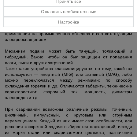
Принять все
Тепловые
Полуавтоматы по типу питания разделяются на однофазные
пушки
Отклонить необязательные
и трехфазные — первые подключаются к обычной
электросети, могут применяться дома или в частных
Настройка
мастерских. Вторые более мощные, но предназначены для
Металл и
применения на промышленных объектах с соответствующим
металлообработка
электрооснащением.
Механизм подачи может быть тянущий, толкающий и
гибридный. Важно, чтобы он был защищен от попадания
влаги, пыли и других загрязнений.
Также такие устройства классифицируются по тому, какой газ
используется — инертный (MIG) или активный (MAG), либо
можно переключаться между режимами; по способу
охлаждения горелки и др. Отличаются габариты, технические
характеристики: сварочный ток, мощность, диаметры
электродов и т.д.
При сваривании возможны различные режимы: точечный,
цикличный, импульсный, с круговым или струйным
перемещением. Каждый из них имеет свои особенности, для
решения конкретной задачи выбирается подходящий, исходя
из марки стали или свариваемого цветмета, назначения