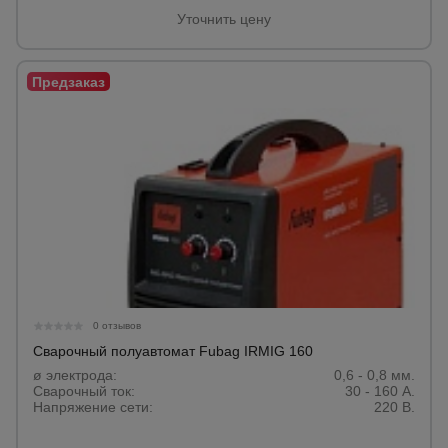
Уточнить цену
Опалубка
Вибротехника
для
строительства
Оборудование
для работы с
арматурой
0 отзывов
Оборудование
для бетонных
Сварочный полуавтомат Fubag IRMIG 160
работ
ø электрода:
0,6 - 0,8 мм.
Сварочный ток:
30 - 160 А.
Напряжение сети:
220 В.
Техника