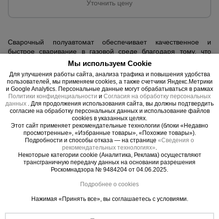
для
Уточнить цену
склада
Сварочный полуавтомат обеспечивает качественное и
Тачки
строительные
быстрое сваривание в газовой среде благодаря тому, что
и садовые
проволока подается автоматически, швы при этом получаются
Мы используем Cookie
ровные и прочные. При их использовании мастеру не
Для улучшения работы сайта, анализа трафика и повышения удобства
требуется заменять электроды, а расход газа задается перед
пользователей, мы применяем cookies, а также счетчики Яндекс.Метрики
началом работ. Еще один плюс этого вида оборудования — с
и Google Analytics. Персональные данные могут обрабатываться в рамках
Лестницы
Политики конфиденциальности
и
Согласия на обработку персональных
ним может работать сварщик средней квалификации и даже
и
данных
. Для продолжения использования сайта, вы должны подтвердить
начинающий.
стремянки
согласие на обработку персональных данных и использование файлов
cookies в указанных целях.
Какие параметры регулируются перед
Этот сайт применяет рекомендательные технологии (блоки «Недавно
просмотренные», «Избранные товары», «Похожие товары»).
сваркой
Подробности и способы отказа — на странице
«Сведения о
Штукатурные
рекомендательных технологиях»
.
комплекты
Некоторые категории cookie (Аналитика, Реклама) осуществляют
Полуавтоматические аппараты позволяют установить
трансграничную передачу данных на основании разрешения
скорость подачи проволоки и плавления, а также высоту шва.
Роскомнадзора № 9484204 от 04.06.2025.
При задании значений учитывается толщина свариваемого
Подробнее о cookies
металла.
Сварочные
аппараты
Нажимая «Принять все», вы соглашаетесь с условиями.
На что обращать внимание при
выборе