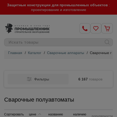
Защитные конструкции для промышленных объектов
:
проектирование и изготовление
Главная
/
Каталог
/
Сварочные аппараты
/
Сварочные пол
Строительные
леса
Фильтры
6 167
товаров
Вышки-
туры
Сварочные полуавтоматы
Подмости
строительные
Сортировать
цене
названию
наличию
популярности