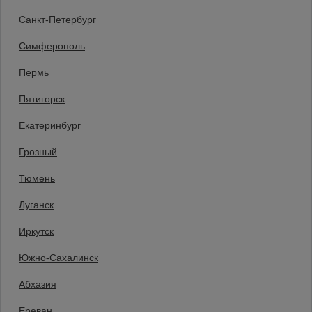
Статьи
Санкт-Петербург
Защитные конструкции
Единая справочная
Симферополь
8 (800) 200-25-90
Пермь
Заказать звонок
Пятигорск
бесплатно по России
Баку
Екатеринбург
+994 55 388 22 82
Заказать звонок
Грозный
Пн.-Пт. 9:00 - 18:00 Сб. 10:00-14:00 Вс. выходной
Тюмень
Мы в социальных сетях:
Луганск
Принимаем к оплате
Иркутск
Южно-Сахалинск
Все права защищены и охраняются законом. © 2008-2026 ООО
Абхазия
«Промышленник» Продажа строительных конструкций и другого
оборудования в нашей компании. Информация на сайте www.prom23.ru
не является публичной офертой
Ереван