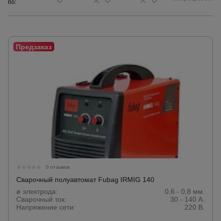
по:
Сетка,
тенты,
брезенты
Строительные
подъемники
Грузоподъемное
оборудование
Каталог
Мусоропровод
0 отзывов
строительный
всех
товаров
Сварочный полуавтомат Fubag IRMIG 140
ø электрода:
0,6 - 0,8 мм.
Сварочный ток:
30 - 140 А.
Фанера
Напряжение сети:
220 В.
ламинированная