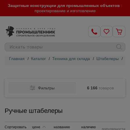
Защитные конструкции для промышленных объектов
:
проектирование и изготовление
Главная
/
Каталог
/
Техника для склада
/
Штабелеры
/
Ру
Строительные
леса
Фильтры
6 166
товаров
Вышки-
туры
Ручные штабелеры
Подмости
строительные
Сортировать
цене
названию
наличию
популярности