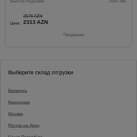
Высота подъёма:
3000 мм.
2576 AZN
2313 AZN
Цена:
Предзаказ
Выберите склад отгрузки
Беларусь
Каталог товаров
О компании
Краснодар
Аренда оборудования
Москва
Франшиза
Доставка
Ростов-на-Дону
Контакты
Статьи