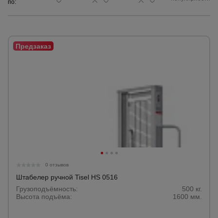
по:
Сетка,
тенты,
брезенты
Строительные
подъемники
Грузоподъемное
оборудование
Каталог
Мусоропровод
0 отзывов
строительный
всех
товаров
Штабелер ручной Tisel HS 0516
Грузоподъёмность:
500 кг.
Высота подъёма:
1600 мм.
Фанера
ламинированная