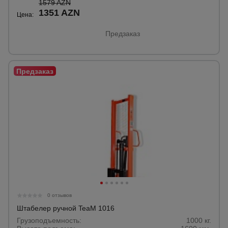
1579 AZN
1351 AZN
Цена:
Опалубка
Предзаказ
Вибротехника
для
строительства
Оборудование
для работы с
арматурой
Оборудование
для бетонных
работ
0 отзывов
Штабелер ручной TeaM 1016
Грузоподъемность:
1000 кг.
Техника