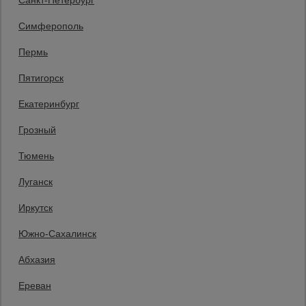
Санкт-Петербург
Защитные конструкции
Единая справочная
Симферополь
8 (800) 200-25-90
Пермь
Заказать звонок
Пятигорск
бесплатно по России
Баку
Екатеринбург
+994 55 388 22 82
Заказать звонок
Грозный
Пн.-Пт. 9:00 - 18:00 Сб. 10:00-14:00 Вс. выходной
Тюмень
Мы в социальных сетях:
Луганск
Принимаем к оплате
Иркутск
Южно-Сахалинск
Все права защищены и охраняются законом. © 2008-2026 ООО
Абхазия
«Промышленник» Продажа строительных конструкций и другого
оборудования в нашей компании. Информация на сайте www.prom23.ru
не является публичной офертой
Ереван
Вы принимаете условия политики в отношении обработки персональных