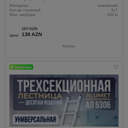
для
склада
Материал:
алюминий.
Кол-во ступеней:
3х7.
Max. нагрузка:
150 кг.
Тачки
157 AZN
строительные
и садовые
138 AZN
Цена:
Купить
Лестницы
и
стремянки
Штукатурные
комплекты
Сварочные
аппараты