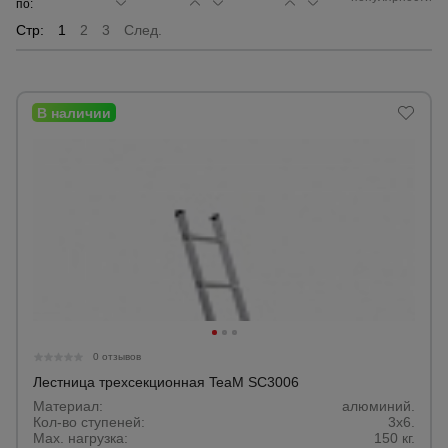
по:
Стр:
1
2
3
След.
Сетка,
тенты,
брезенты
Строительные
подъемники
Грузоподъемное
оборудование
Каталог
Мусоропровод
строительный
всех
товаров
0 отзывов
Лестница трехсекционная TeaM SC3006
Материал:
алюминий.
Фанера
Кол-во ступеней:
3х6.
ламинированная
Max. нагрузка:
150 кг.