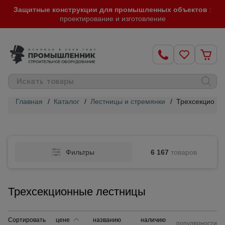
Защитные конструкции для промышленных объектов
:
проектирование и изготовление
Главная
/
Каталог
/
Лестницы и стремянки
/
Трехсекционн
Строительные
леса
Фильтры
6 167
товаров
Вышки-
туры
Трехсекционные лестницы
Подмости
строительные
Сортировать
цене
названию
наличию
популярности