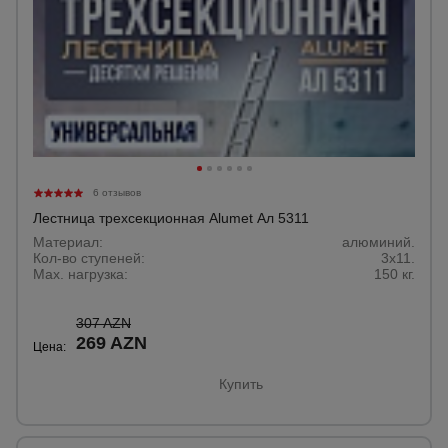
6 отзывов
Лестница трехсекционная Alumet Ал 5311
Материал:
алюминий.
Кол-во ступеней:
3х11.
Max. нагрузка:
150 кг.
307 AZN
269 AZN
Цена:
Купить