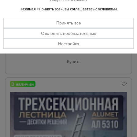
Подробнее о cookies
0 отзывов
Нажимая «Принять все», вы соглашаетесь с условиями.
Лестница трехсекционная TeaM SC3011
Высота полная:
7,02 м.
Высота достигаемая:
Принять все
7,92 м.
Вес:
15,9 кг.
Отклонить необязательные
247 AZN
Настройка
217 AZN
Цена:
Купить