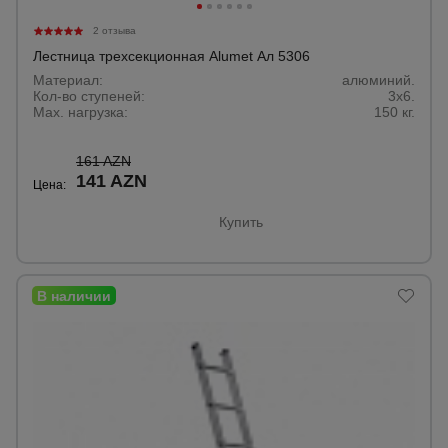
Тепловые
2 отзыва
пушки
Лестница трехсекционная Alumet Ал 5306
Материал:
алюминий.
Кол-во ступеней:
3х6.
Металл и
Max. нагрузка:
150 кг.
металлообработка
161 AZN
141 AZN
Цена:
Купить