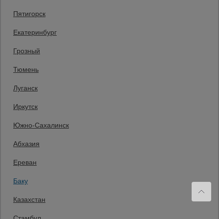
Тепловые
Пятигорск
бесплатно по России
пушки
Баку
Екатеринбург
+994 55 388 22 82
Заказать звонок
Грозный
Металл и
металлообработка
Пн.-Пт. 9:00 - 18:00 Сб. 10:00-14:00 Вс. выходной
Тюмень
Мы в социальных сетях:
Луганск
Принимаем к оплате
Иркутск
Южно-Сахалинск
Все права защищены и охраняются законом. © 2008-2026 ООО
Абхазия
«Промышленник» Продажа строительных конструкций и другого
оборудования в нашей компании. Информация на сайте www.prom23.ru
не является публичной офертой
Ереван
Вы принимаете условия политики в отношении обработки персональных
данных и пользовательского соглашения каждый раз, когда оставляете
Баку
свои данные в любой форме обратной связи на сайте prom23.ru и его
поддоменов
Казахстан
Политика конфиденциальности
Согласие на обработку персональных данных
Политика cookies
Стамбул