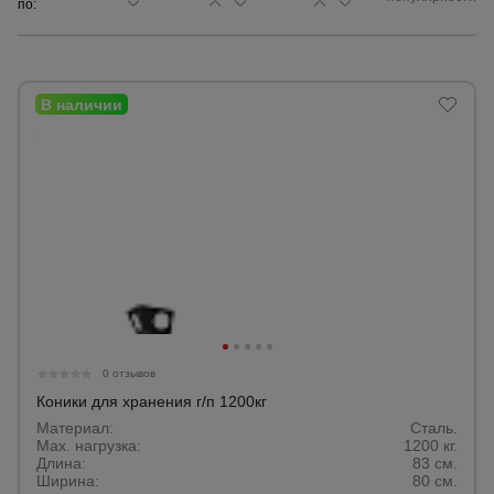
по:
Сетка,
тенты,
брезенты
Строительные
подъемники
Грузоподъемное
оборудование
Каталог
Мусоропровод
0 отзывов
строительный
всех
товаров
Коники для хранения г/п 1200кг
Материал:
Сталь.
Max. нагрузка:
1200 кг.
Фанера
Длина:
83 см.
ламинированная
Ширина:
80 см.