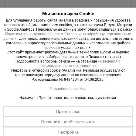
Уточнить цену
Мы используем Cookie
Опалубка
Для улучшения работы сайта, анализа трафика и повышения удобства
пользователей, мы применяем cookies, а также счетчики Яндекс.Метрики
и Google Analytics. Персональные данные могут обрабатываться в рамках
Политики конфиденциальности
и
Согласия на обработку персональных
данных
. Для продолжения использования сайта, вы должны подтвердить
Вибротехника
согласие на обработку персональных данных и использование файлов
для
строительства
cookies в указанных целях.
Этот сайт применяет рекомендательные технологии (блоки «Недавно
просмотренные», «Избранные товары», «Похожие товары»).
Подробности и способы отказа — на странице
«Сведения о
рекомендательных технологиях»
.
Оборудование
Некоторые категории cookie (Аналитика, Реклама) осуществляют
для работы с
трансграничную передачу данных на основании разрешения
арматурой
Роскомнадзора № 9484204 от 04.06.2025.
Подробнее о cookies
Нажимая «Принять все», вы соглашаетесь с условиями.
Оборудование
0 отзывов
для бетонных
работ
Коники для хранения г/п 1500кг
Принять все
Материал:
Сталь.
Отклонить необязательные
Max. нагрузка:
1500 кг.
Длина:
83 см.
Настройка
Техника
Ширина:
80 см.