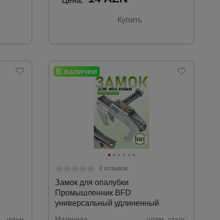
Цена:
Купить
0 отзывов
Замок для опалубки
Промышленник BFD
универсальный удлиненный
чугун.
Материал:
штам. сталь.