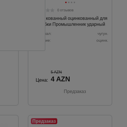
0 отзывов
Замок кованный оцинкованный для
опалубки Промышленник ударный
чугун.
Материал:
чугун.
оцинк.
Покрытие:
оцинк.
0,35 кг.
5 AZN
4 AZN
Цена:
Предзаказ