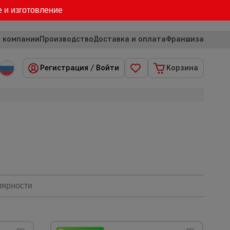
е и изготовление
 компании
Производство
Доставка и оплата
Франшиза
Регистрация
/
Войти
Корзина
лярности