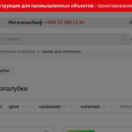
струкции для промышленных объектов
: проектировани
Магазины
Баку
+994 55 388 22 82
О
теновой опалубки
/
Замки для опалубки
лубки
 опалубки
о:
цене
названию
наличию
попу