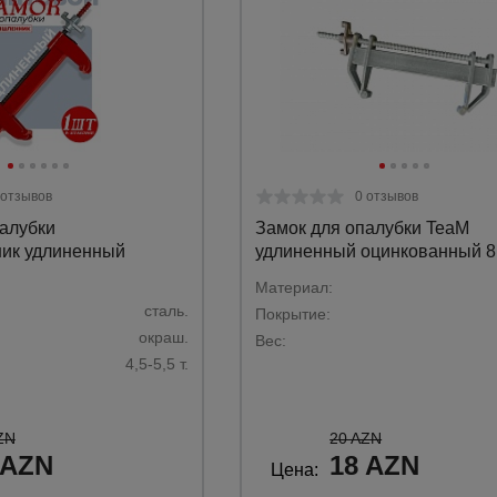
 отзывов
0 отзывов
алубки
Замок для опалубки TeaM
ик удлиненный
удлиненный оцинкованный 8
Материал:
сталь.
Покрытие:
окраш.
Вес:
4,5-5,5 т.
ZN
20 AZN
 AZN
18 AZN
Цена: