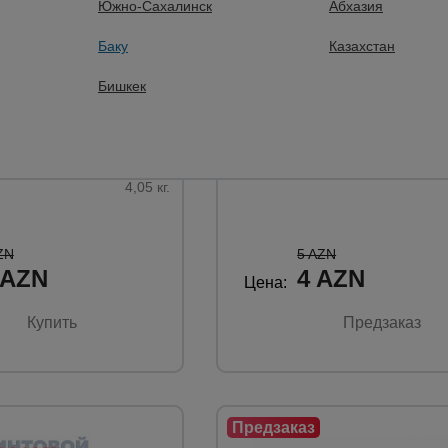
Южно-Сахалинск
Абхазия
 отзывов
0 отзывов
Баку
Казахстан
алубки
Замок для опалубки
ик удлиненный
Промышленник ударный
Бишкек
й 5 мм
Материал:
сталь.
Покрытие:
оцинк.
Вес:
4,05 кг.
ZN
5 AZN
 AZN
4 AZN
Цена:
Купить
Предзаказ