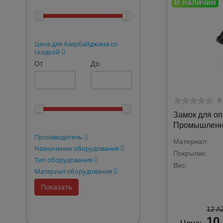
Опалубка
Вибротехника для строительств
Цена для Азербайджана со
Оборудование для работы с арм
скидкой
От
До
Оборудование для бетонных раб
Техника для склада
0
Тачки строительные и садовые
Замок для оп
Лестницы и стремянки
Промышленни
Производитель
Штукатурные комплекты
Материал:
Назначение оборудования
Покрытие:
Сварочные аппараты
Тип оборудования
Вес:
Материал оборудования
Тепловые пушки
Металл и металлообработка
12 A
10