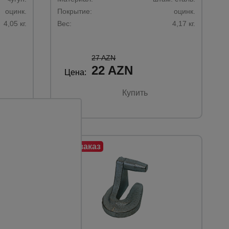
оцинк.
Покрытие:
оцинк.
4,05 кг.
Вес:
4,17 кг.
27 AZN
22 AZN
Цена:
Купить