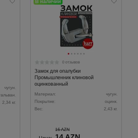
0 отзывов
Замок для опалубки
Промышленник клиновой
оцинкованный
чугун.
Материал:
чугун.
гальван.
Покрытие:
оцинк.
2,34 кг.
Каталог
Вес:
2,43 кг.
всех
товаров
16 AZN
14 AZN