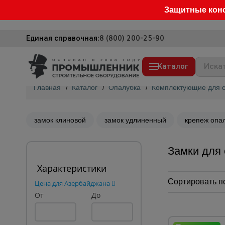
Защитные кон
Единая справочная:
8 (800) 200-25-90
Каталог
Главная
/
Каталог
/
Опалубка
/
Комплектующие для с
Строительные леса
Вышки-туры
замок клиновой
замок удлиненный
крепеж опа
Подмости строительные
Замки для
Сетка, тенты, брезенты
Характеристики
Строительные подъемники
Сортировать п
Цена для Азербайджана
Грузоподъемное оборудование
От
До
Мусоропровод строительный
Фанера ламинированная