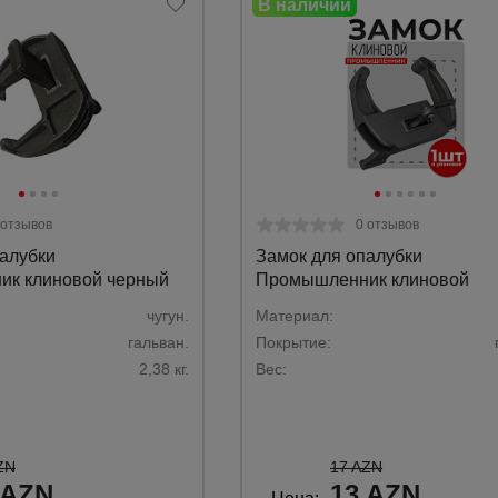
а
атурой
от
 отзывов
0 отзывов
алубки
Замок для опалубки
к клиновой черный
Промышленник клиновой
чугун.
Материал:
гальван.
Покрытие:
2,38 кг.
Вес:
ZN
17 AZN
 AZN
13 AZN