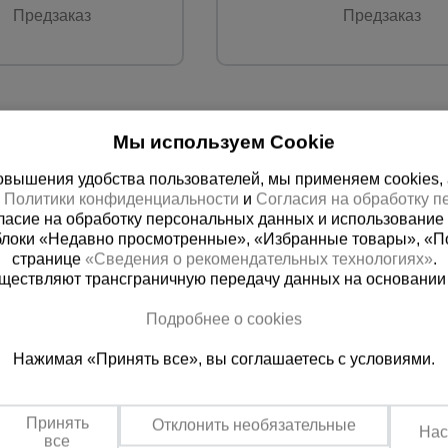
Предзаказ
Предзаказ
Мы используем Cookie
вышения удобства пользователей, мы применяем cookies, а 
х
Политики конфиденциальности
и
Согласия на обработку 
ласие на обработку персональных данных и использование 
блоки «Недавно просмотренные», «Избранные товары», «П
странице
«Сведения о рекомендательных технологиях»
.
существляют трансграничную передачу данных на основании
Подробнее о cookies
 справочная
Баку
Нажимая «Принять все», вы соглашаетесь с условиями.
00) 200-25-90
+994 55 388 22 8
 звонок
Заказать звонок
Принять
Отклонить необязательные
Нас
о по России
Пн.-Пт. 9:00 - 18:00 Сб. 10:00-1
все