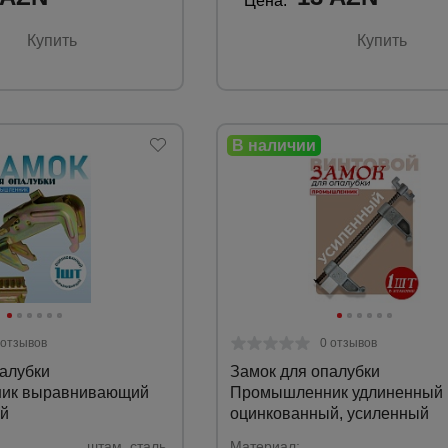
Цена:
Купить
Купить
 отзывов
0 отзывов
алубки
Замок для опалубки
ик выравнивающий
Промышленник удлиненный
й
оцинкованный, усиленный
штам. сталь.
Материал: