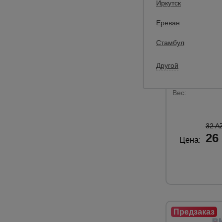
Иркутск
0
Ереван
Замок для оп
Промышленн
Стамбул
оцинкованны
Другой
Материал:
Покрытие:
Вес:
32 A
26
Цена: