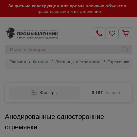
Защитные конструкции для промышленных объектов
:
проектирование и изготовление
Главная
/
Каталог
/
Лестницы и стремянки
/
Стремянки Al
Строительные
леса
Фильтры
6 167
товаров
Вышки-
туры
Анодированные односторонние
Подмости
стремянки
строительные