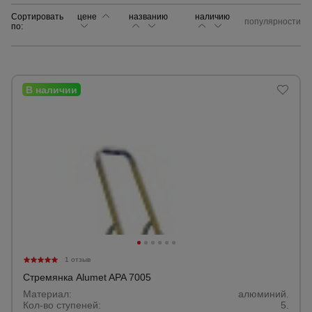
Сортировать
цене
названию
наличию
популярности
по:
Сетка,
тенты,
брезенты
Строительные
подъемники
Грузоподъемное
оборудование
Каталог
Мусоропровод
строительный
всех
товаров
1 отзыв
Стремянка Alumet APA 7005
Фанера
Материал:
алюминий.
ламинированная
Кол-во ступеней:
5.