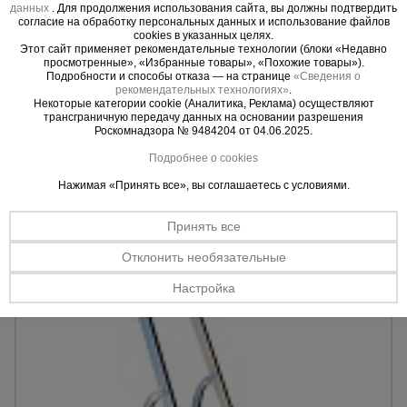
для
данных
. Для продолжения использования сайта, вы должны подтвердить
Стремянка Alumet APA 7006
склада
согласие на обработку персональных данных и использование файлов
Материал:
алюминий.
cookies в указанных целях.
Кол-во ступеней:
6.
Этот сайт применяет рекомендательные технологии (блоки «Недавно
Max. нагрузка:
150 кг.
просмотренные», «Избранные товары», «Похожие товары»).
Подробности и способы отказа — на странице
«Сведения о
Тачки
рекомендательных технологиях»
.
строительные
Некоторые категории cookie (Аналитика, Реклама) осуществляют
128 AZN
и садовые
трансграничную передачу данных на основании разрешения
112 AZN
Цена:
Роскомнадзора № 9484204 от 04.06.2025.
Подробнее о cookies
Купить
Лестницы
Нажимая «Принять все», вы соглашаетесь с условиями.
и
стремянки
Принять все
Отклонить необязательные
Штукатурные
комплекты
Настройка
Сварочные
аппараты