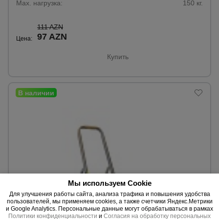
Max. нагрузка:
150 кг.
111 AZN
Опалубка
97 AZN
Цена:
Купить
Вибротехника
для
строительства
Оборудование
для работы с
арматурой
Оборудование
для бетонных
работ
Мы используем Cookie
Для улучшения работы сайта, анализа трафика и повышения удобства
пользователей, мы применяем cookies, а также счетчики Яндекс.Метрики
и Google Analytics. Персональные данные могут обрабатываться в рамках
Техника
0 отзывов
Политики конфиденциальности
и
Согласия на обработку персональных