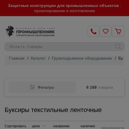
Защитные конструкции для промышленных объектов
:
проектирование и изготовление
Главная
/
Каталог
/
Грузоподъемное оборудование
/
Букс
Строительные
леса
Фильтры
6 168
товаров
Вышки-
туры
Буксиры текстильные ленточные
Подмости
строительные
Сортировать
цене
названию
наличию
популярности