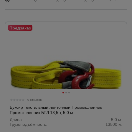
по:
Сетка,
тенты,
брезенты
Строительные
подъемники
Грузоподъемное
оборудование
Каталог
Мусоропровод
0 отзывов
строительный
всех
товаров
Буксир текстильный ленточный Промышленник
Промышленник БТЛ 13,5 т, 5,0 м
Длина:
5,0 м.
Фанера
Грузоподъёмность:
13500 кг.
ламинированная