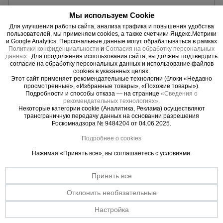
Уточнить цену
Мы используем Cookie
Для улучшения работы сайта, анализа трафика и повышения удобства
Опалубка
пользователей, мы применяем cookies, а также счетчики Яндекс.Метрики
и Google Analytics. Персональные данные могут обрабатываться в рамках
Политики конфиденциальности
и
Согласия на обработку персональных
данных
. Для продолжения использования сайта, вы должны подтвердить
согласие на обработку персональных данных и использование файлов
Вибротехника
для
cookies в указанных целях.
строительства
Этот сайт применяет рекомендательные технологии (блоки «Недавно
просмотренные», «Избранные товары», «Похожие товары»).
Подробности и способы отказа — на странице
«Сведения о
рекомендательных технологиях»
.
Некоторые категории cookie (Аналитика, Реклама) осуществляют
Оборудование
трансграничную передачу данных на основании разрешения
для работы с
Роскомнадзора № 9484204 от 04.06.2025.
арматурой
Подробнее о cookies
Нажимая «Принять все», вы соглашаетесь с условиями.
0 отзывов
Оборудование
для бетонных
Буксир текстильный ленточный Промышленник
Принять все
работ
Промышленник БТЛ 8,5 т, 5,0 м
Отклонить необязательные
Длина:
5,0 м.
Грузоподъёмность:
8500 кг.
Настройка
Техника