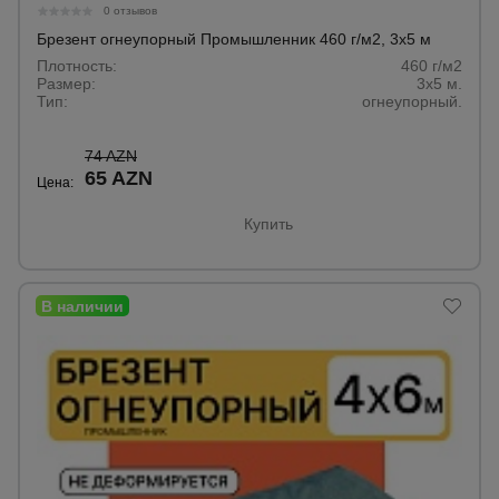
для
0 отзывов
склада
Брезент огнеупорный Промышленник 460 г/м2, 3х5 м
Плотность:
460 г/м2
Размер:
3х5 м.
Тачки
Тип:
огнеупорный.
строительные
и садовые
74 AZN
65 AZN
Цена:
Лестницы
Купить
и
стремянки
Штукатурные
комплекты
Сварочные
аппараты