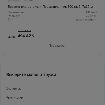
0 отзывов
Брезент влагостойкий Промышленник 500 г/м2, 7х12 м
Плотность:
500 г/м2
Размер:
7х12 м.
Тип:
влагостойкий.
563 AZN
494 AZN
Цена:
Предзаказ
Выберите склад отгрузки
Беларусь
Каталог товаров
О компании
Краснодар
Аренда оборудования