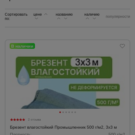
Сортировать
цене
названию
Сетка,
наличию
популярности
по:
тенты,
брезенты
Строительные
подъемники
Грузоподъемное
оборудование
Каталог
Мусоропровод
строительный
всех
товаров
2 отзыва
Фанера
Брезент влагостойкий Промышленник 500 г/м2, 3х3 м
ламинированная
Плотность:
500 г/м2