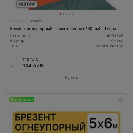
Тепловые
пушки
0 отзывов
Брезент огнеупорный Промышленник 460 г/м2, 4х6, м
Металл и
Плотность:
460 г/м2
металлообработка
Размер:
4х6 м.
Тип:
огнеупорный.
118 AZN
104 AZN
Цена:
Купить