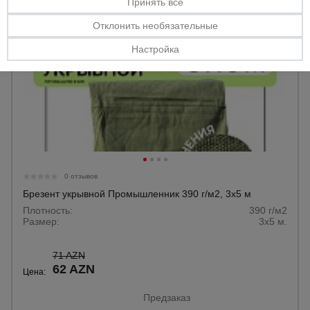
Принять все
Отклонить необязательные
Настройка
0 отзывов
Брезент укрывной Промышленник 390 г/м2, 3х5 м
Плотность:
390 г/м2
Размер:
3х5 м.
71 AZN
62 AZN
Цена:
Предзаказ