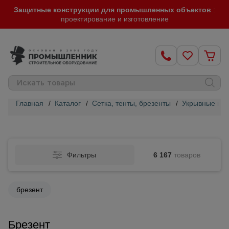
Защитные конструкции для промышленных объектов
:
проектирование и изготовление
Главная
/
Каталог
/
Сетка, тенты, брезенты
/
Укрывные ма
Строительные
леса
Фильтры
6 167
товаров
Вышки-
туры
брезент
Подмости
строительные
Брезент