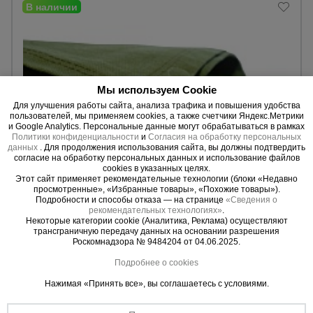
Мы используем Cookie
Для улучшения работы сайта, анализа трафика и повышения удобства
пользователей, мы применяем cookies, а также счетчики Яндекс.Метрики
и Google Analytics. Персональные данные могут обрабатываться в рамках
Политики конфиденциальности
и
Согласия на обработку персональных
данных
. Для продолжения использования сайта, вы должны подтвердить
согласие на обработку персональных данных и использование файлов
cookies в указанных целях.
0 отзывов
Этот сайт применяет рекомендательные технологии (блоки «Недавно
просмотренные», «Избранные товары», «Похожие товары»).
Брезент влагостойкий Промышленник утепленный 500 г/
Подробности и способы отказа — на странице
«Сведения о
м2, 4х6 м
рекомендательных технологиях»
.
Некоторые категории cookie (Аналитика, Реклама) осуществляют
296 AZN
трансграничную передачу данных на основании разрешения
259 AZN
Роскомнадзора № 9484204 от 04.06.2025.
Цена:
Подробнее о cookies
Купить
Нажимая «Принять все», вы соглашаетесь с условиями.