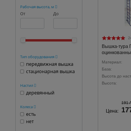
Рабочая высота, м
От
До
2
Вышка-тура 
оцинкованны
Тип оборудования
Материал:
передвижная вышка
База:
стационарная вышка
Высота до наст
Высота:
Настил
деревянный
191 
Колеса
17
Цена:
есть
нет