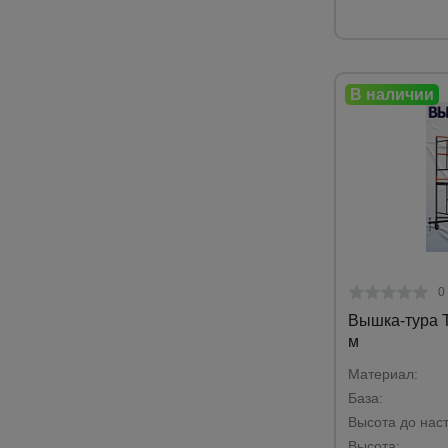
0
Вышка-тура T
м
Материал:
База:
Высота до наст
Высота: