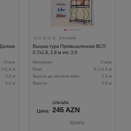
0 отзывов
Дачник
Вышка-тура Промышленник ВСП
0.7х1.6, 2.8 м ver. 2.0
Сталь­
Материал:
Сталь
,7х1,4 м­
База:
0,7х1,6 м
3,2 м­
Высота до настила макс.:
1,6 м
4,2 м­
Высота:
2,8 м
279 AZN
245 AZN
Цена:
Купить