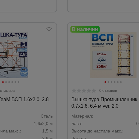
 отзывов
0 отзывов
eaM ВСП 1.6х2.0, 2.8
Вышка-тура Промышленник
0.7х1.6, 6.4 м ver. 2.0
Сталь­
Материал:
1,6х2,0 м­
База:
0
ила макс.:
1,5 м­
Высота до настила макс.:
2,8 м­
Высота: