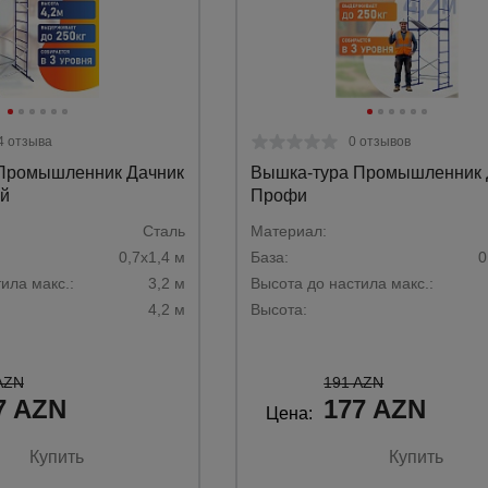
4 отзыва
0 отзывов
Промышленник Дачник
Вышка-тура Промышленник 
й
Профи
Сталь­
Материал:
0,7х1,4 м­
База:
0
ила макс.:
3,2 м­
Высота до настила макс.:
4,2 м­
Высота:
AZN
191 AZN
7 AZN
177 AZN
Цена:
Купить
Купить