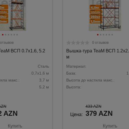
 отзывов
0 отзывов
eaM ВСП 0.7х1.6, 5.2
Вышка-тура TeaM ВСП 1.2х2.0
м
Сталь
Материал:
0,7х1,6 м
База:
1
ила макс.:
3,7 м
Высота до настила макс.:
5,2 м
Высота:
AZN
433 AZN
2 AZN
379 AZN
Цена:
Купить
Купить