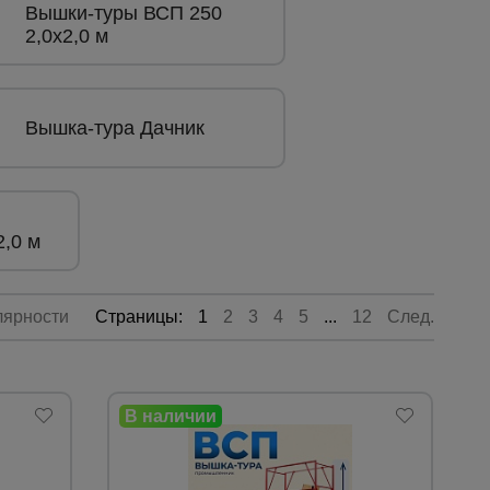
Вышки-туры ВСП 250
2,0х2,0 м
Вышка-тура Дачник
2,0 м
лярности
Страницы:
1
2
3
4
5
...
12
След.
Каталог
всех
товаров