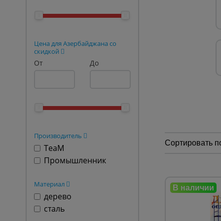
Опалубка
Вибротехника для строительств
Цена для Азербайджана со
Оборудование для работы с арм
скидкой
От
До
Оборудование для бетонных раб
Техника для склада
Тачки строительные и садовые
Лестницы и стремянки
Производитель
Штукатурные комплекты
Сортировать п
TeaM
Сварочные аппараты
Промышленник
Тепловые пушки
Материал
Металл и металлообработка
дерево
сталь