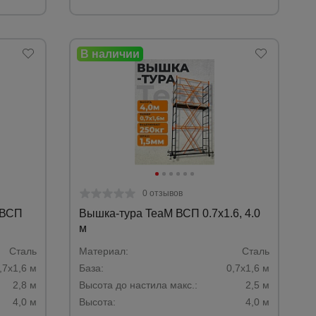
0 отзывов
 ВСП
Вышка-тура TeaM ВСП 0.7х1.6, 4.0
м
Сталь
Материал:
Сталь
,7х1,6 м
База:
0,7х1,6 м
2,8 м
Высота до настила макс.:
2,5 м
4,0 м
Высота:
4,0 м