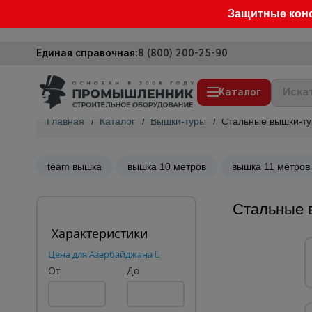
Защитные кон
Единая справочная:
8 (800) 200-25-90
Каталог
Главная
/
Каталог
/
Вышки-туры
/
Стальные вышки-т
Строительные леса
Вышки-туры
team вышка
вышка 10 метров
вышка 11 метров
Подмости строительные
Стальные 
Сетка, тенты, брезенты
Характеристики
Строительные подъемники
Цена для Азербайджана
Грузоподъемное оборудование
От
До
Мусоропровод строительный
Фанера ламинированная