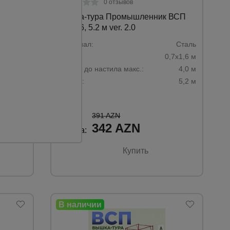
0 отзывов
 ВСП
Вышка-тура Промышленник ВСП
0.7х1.6, 5.2 м ver. 2.0
Сталь
Материал:
Сталь
,2х2,0 м
База:
0,7х1,6 м
1,6 м
Высота до настила макс.:
4,0 м
2,8 м
Высота:
5,2 м
391 AZN
342 AZN
Цена:
Купить