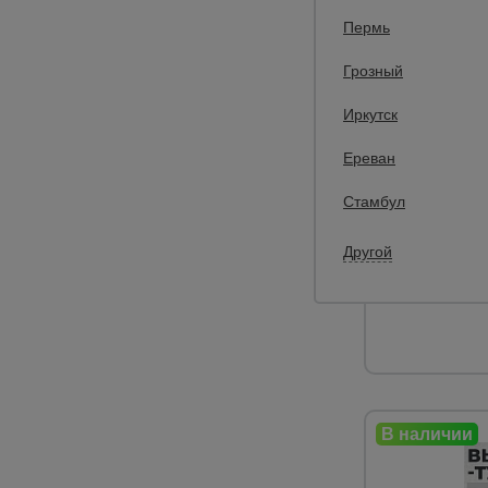
0
Пермь
Вышка-тура T
м
Грозный
Материал:
Иркутск
База:
Высота до наст
Ереван
Высота:
Стамбул
366 
Другой
32
Цена: