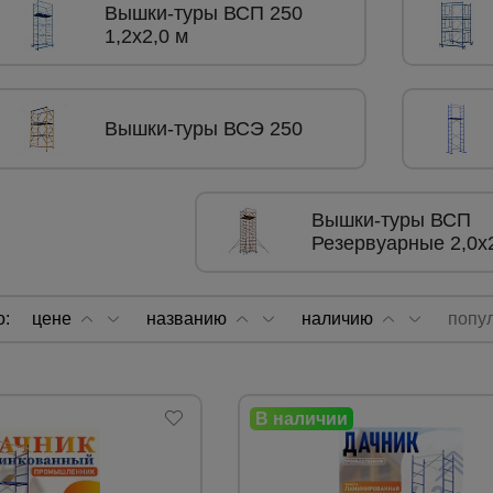
Вышки-туры ВСП 250
1,2x2,0 м
а
атурой
Вышки-туры ВСЭ 250
от
Вышки-туры ВСП
Резервуарные 2,0х
о:
цене
названию
наличию
попу