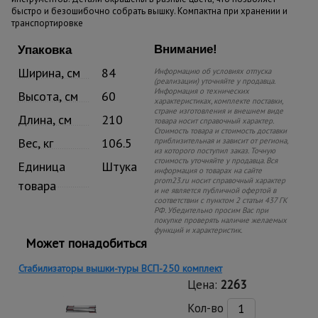
быстро и безошибочно собрать вышку. Компактна при хранении и
транспортировке
Внимание!
Упаковка
Ширина, см
84
Информацию об условиях отпуска
(реализации) уточняйте у продавца.
Информация о технических
Высота, см
60
характеристиках, комплекте поставки,
стране изготовления и внешнем виде
Длина, см
210
товара носит справочный характер.
Стоимость товара и стоимость доставки
Вес, кг
106.5
приблизительная и зависит от региона,
из которого поступил заказ. Точную
стоимость уточняйте у продавца. Вся
Единица
Штука
информация о товарах на сайте
prom23.ru носит справочный характер
товара
и не является публичной офертой в
соответствии с пунктом 2 статьи 437 ГК
РФ. Убедительно просим Вас при
покупке проверять наличие желаемых
функций и характеристик.
Может понадобиться
Стабилизаторы вышки-туры ВСП-250 комплект
Цена:
2263
Кол-во