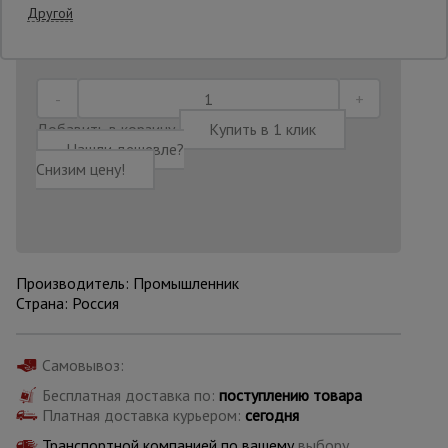
Другой
Последнее обновление цены: 06.08.2026
09:43:49
Опалубка
Добавить в корзину
Купить в 1 клик
Вибротехника
для
Нашли дешевле?
строительства
Снизим цену!
Оборудование
для работы с
арматурой
Производитель: Промышленник
Страна: Россия
Оборудование
для бетонных
работ
Самовывоз:
Бесплатная доставка по:
поступлению товара
Платная доставка курьером:
сегодня
Техника
Транспортной компанией по вашему
выбору