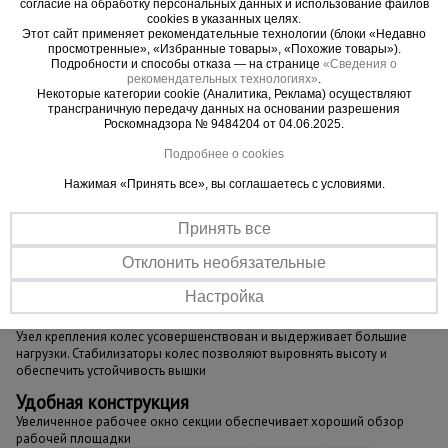
согласие на обработку персональных данных и использование файлов
никак не влияет на ее эксплуатационные
cookies в указанных целях.
характеристики и не признается браком.
Этот сайт применяет рекомендательные технологии (блоки «Недавно
просмотренные», «Избранные товары», «Похожие товары»).
Подробности и способы отказа — на странице
«Сведения о
ВНИМАНИЕ !!!
Данная модель вышки с
рекомендательных технологиях»
.
Некоторые категории cookie (Аналитика, Реклама) осуществляют
измененным конструктивом не совместима для
трансграничную передачу данных на основании разрешения
наращивания с вышками ВСП "Промышленник",
Роскомнадзора № 9484204 от 04.06.2025.
произведенными до 01.10.2023 г.
Подробнее о cookies
Нажимая «Принять все», вы соглашаетесь с условиями.
Принять все
Важные преимущества –
Отклонить необязательные
эффективная работа
Настройка
Усиленное крепление и надежность
Узел крепления колес усовершенствован и выдерживает большие
нагрузки. Стабилизаторы колес позволяют выровнять высоту и
обеспечить устойчивость вышки
Удобная конструкция
Увеличенное рабочее окно секции обеспечивает хороший обзор
рабочей площадки