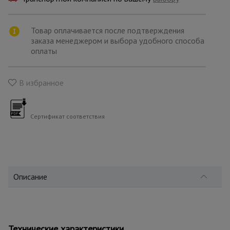
для
склада
Товар оплачивается после подтверждения
заказа менеджером и выбора удобного способа
Тачки
оплаты
строительные
и садовые
В избранное
Лестницы
и
стремянки
Сертификат соответствия
Штукатурные
комплекты
Описание
Сварочные
аппараты
Технические характеристики