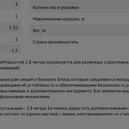
3
Количество в упаковке
1
Максимальная нагрузка, кг
3,50
Вес, кг
1
Страна производитель
1,5
aM высотой 2,8 метра используется для различных строительны
помещений.
льных рам секций и базового блока, которые соединяются межд
ридающими ей устойчивость и обеспечивающими безопасность р
ьных навыков и дополнительного инструмента. Все элементы вы
ся флажковым механизмом.
сота вышки - 2,8 метра. Ее можно дорастить дополнительными 
а состоит из одного настила с люком, изготавливаемого из стал