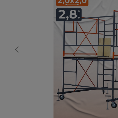
Опалубка
Вибротехника для строительств
Оборудование для работы с арм
Оборудование для бетонных раб
Техника для склада
Тачки строительные и садовые
Лестницы и стремянки
Штукатурные комплекты
Сварочные аппараты
Тепловые пушки
Металл и металлообработка