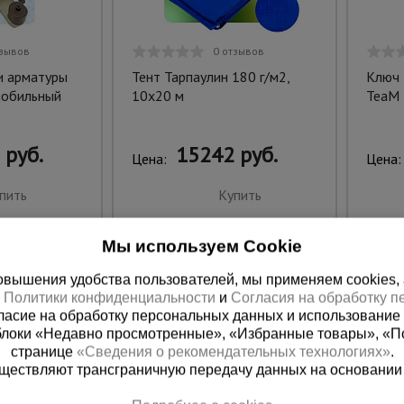
тзывов
0 отзывов
и арматуры
Тент Тарпаулин 180 г/м2,
Ключ 
мобильный
10х20 м
TeaM 
 руб.
15242 руб.
Цена:
Цена:
пить
Купить
Мы используем Cookie
вышения удобства пользователей, мы применяем cookies, а 
х
Политики конфиденциальности
и
Согласия на обработку 
ласие на обработку персональных данных и использование 
блоки «Недавно просмотренные», «Избранные товары», «П
странице
«Сведения о рекомендательных технологиях»
.
существляют трансграничную передачу данных на основании