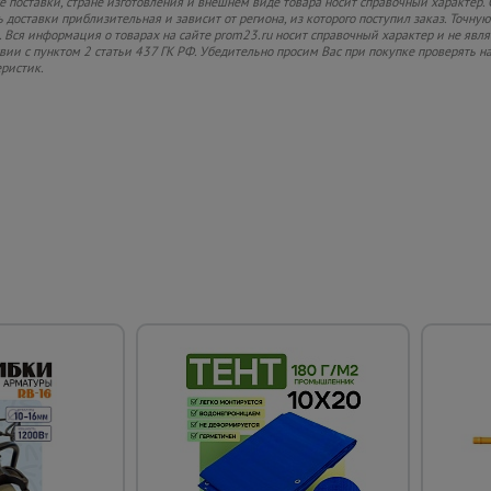
 поставки, стране изготовления и внешнем виде товара носит справочный характер. 
 доставки приблизительная и зависит от региона, из которого поступил заказ. Точную
 Вся информация о товарах на сайте prom23.ru носит справочный характер и не явл
твии с пунктом 2 статьи 437 ГК РФ. Убедительно просим Вас при покупке проверять
еристик.