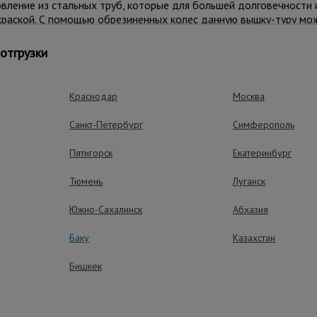
ление из стальных труб, которые для большей долговечности 
раской. С помощью обрезиненных колес данную вышку-туру мож
а на другое. В момент проведения работ вышку необходимо заф
аждым колесом. Также ими можно тонко отрегулировать высот
отгрузки
 может разместиться рабочий с необходимым оборудованием.
Краснодар
Москва
СТ Р 58755-2019.
Санкт-Петербург
Симферополь
Пятигорск
Екатеринбург
Тюмень
Луганск
Южно-Сахалинск
Абхазия
Баку
Казахстан
ущества – эффективная работа
Бишкек