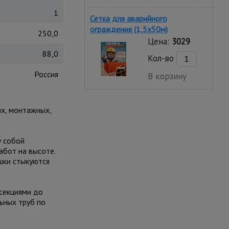
1
Сетка для аварийного
ограждения (1,5х50м)
250,0
Цена:
3029
88,0
Кол-во
Россия
В корзину
х, монтажных,
у собой
абот на высоте.
шки стыкуются
секциями до
ьных труб по