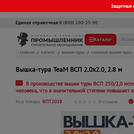
Защитные 
Единая справочная:
8 (800) 200-25-90
Каталог
Главная
/
Каталог
/
Вышки-туры
/
Стальные вышки-туры
Строительные леса
Вышка-тура TeaM ВСП 2.0х2.0, 2.8 м
Вышки-туры
Подмости строительные
В производстве вышки туры ВСП 250/2,0 испо
человека, что в значительной степени повышает к
Сетка, тенты, брезенты
Код товара:
ВПТ2028
Строительные подъемники
0 отзывов
Грузоподъемное оборудование
Мусоропровод строительный
Фанера ламинированная