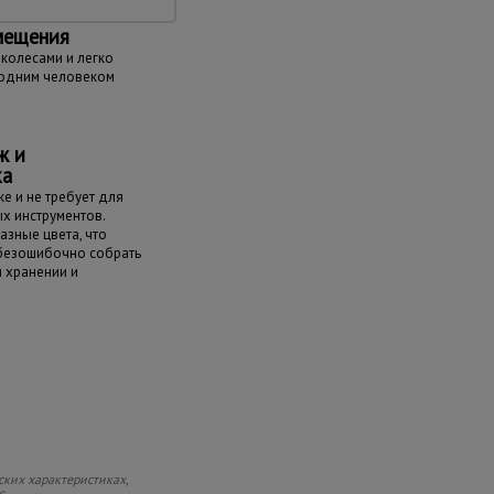
мещения
колесами и легко
одним человеком
ж и
ка
е и не требует для
х инструментов.
азные цвета, что
 безошибочно собрать
и хранении и
ских характеристиках,