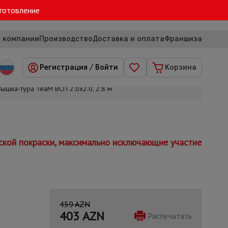
зготовление
 компании
Производство
Доставка и оплата
Франшиза
Регистрация
/
Войти
Корзина
Вышка-тура TeaM ВСП 2.0х2.0, 2.8 м
ской покраски, максимально исключающие участие
459 AZN
403
AZN
Распечатать