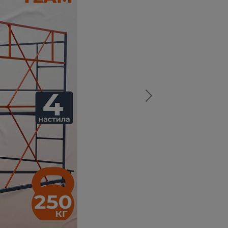
а
атурой
от