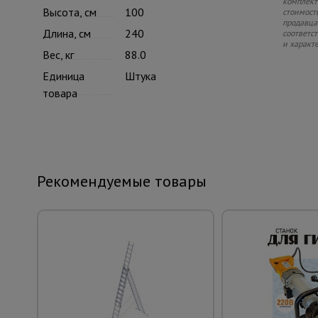
комплекте
Высота, см
100
стоимость
продавца.
Длина, см
240
соответс
и характ
Вес, кг
88.0
Единица
Штука
товара
Рекомендуемые товары