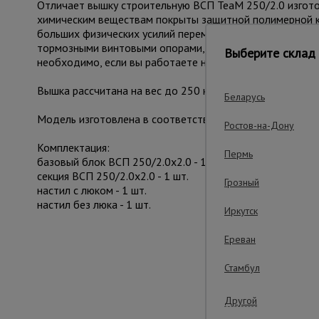
Отличает вышку строительную ВСП TeaM 250/2.0 изготов
химическим веществам покрыты защитной полимерной к
больших физических усилий переместить с одного мест
тормозными винтовыми опорами, находящихся рядом с к
Выберите склад 
необходимо, если вы работаете на неровной площадке.
Вышка рассчитана на вес до 250 кг. На ней комфортно
Беларусь
Модель изготовлена в соответствии с требованиями ГО
Ростов-на-Дону
Комплектация:
Пермь
базовый блок ВСП 250/2.0х2.0 - 1 шт.
секция ВСП 250/2.0х2.0 - 1 шт.
Грозный
настил с люком - 1 шт.
настил без люка - 1 шт.
Иркутск
Ереван
Важные преим
Стамбул
Другой