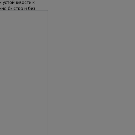
и устойчивости к
но быстро и без
иксировать
у вышки. Это