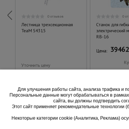
0 отзывов
0 о
Лестница трехсекционная
Станок для гибк
TeaM S4315
электрический 
RB-16
39462
Цена:
Ку
Уточнить цену
Для улучшения работы сайта, анализа трафика и по
Персональные данные могут обрабатываться в рамка
сайта, вы должны подтвердить сог
Этот сайт применяет рекомендательные технологии (
Некоторые категории cookie (Аналитика, Реклама) о