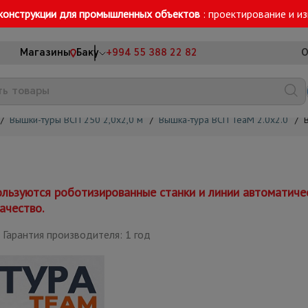
конструкции для промышленных объектов
: проектирование и и
Магазины
Баку
+994 55 388 22 82
О
/
Вышки-туры ВСП 250 2,0х2,0 м
/
Вышка-тура ВСП TeaM 2.0х2.0
/
льзуются роботизированные станки и линии автоматиче
ачество.
Гарантия производителя: 1 год