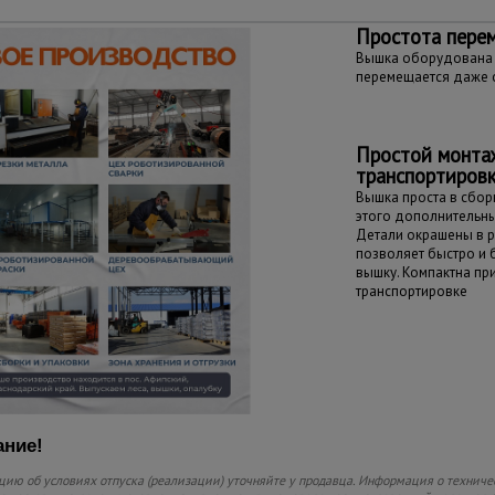
Простота пере
Вышка оборудована 
перемещается даже 
Простой монта
транспортиров
Вышка проста в сборк
этого дополнительны
Детали окрашены в р
позволяет быстро и
вышку. Компактна пр
транспортировке
ние!
ию об условиях отпуска (реализации) уточняйте у продавца. Информация о техниче