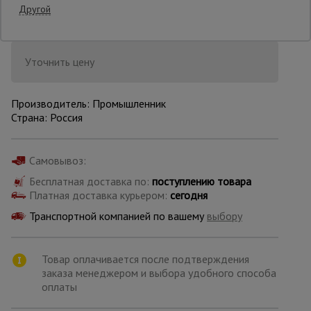
Другой
Опалубка
Уточнить цену
Вибротехника
для
Производитель: Промышленник
строительства
Страна: Россия
Самовывоз:
Оборудование
для работы с
Бесплатная доставка по:
арматурой
поступлению товара
Платная доставка курьером:
сегодня
Транспортной компанией по вашему
выбору
Оборудование
для бетонных
работ
Товар оплачивается после подтверждения
заказа менеджером и выбора удобного способа
оплаты
Техника