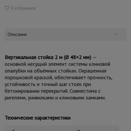
для
склада
В избранное
Тачки
строительные
Описание
и садовые
Лестницы
Вертикальная стойка 2 м (Ø 48×2 мм)
—
и
основной несущий элемент системы клиновой
стремянки
опалубки на объёмных стойках. Окрашенная
порошковой краской, обеспечивает прочность,
устойчивость и точный шаг стоек при
Штукатурные
бетонировании перекрытий. Совместима с
комплекты
ригелями, унивилками и клиновыми замками.
Сварочные
аппараты
Технические характеристики