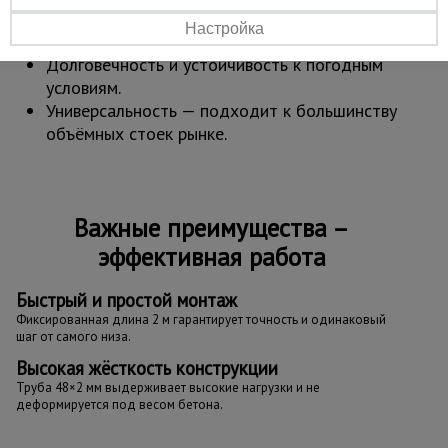
инструмента.
Настройка
Высокая жёсткость каркаса и точный шаг.
Долговечность и устойчивость к погодным
условиям.
Универсальность — подходит к большинству
объёмных стоек рынке.
Важные преимущества –
эффективная работа
Быстрый и простой монтаж
Фиксированная длина 2 м гарантирует точность и одинаковый
шаг от самого низа.
Высокая жёсткость конструкции
Труба 48×2 мм выдерживает высокие нагрузки и не
деформируется под весом бетона.