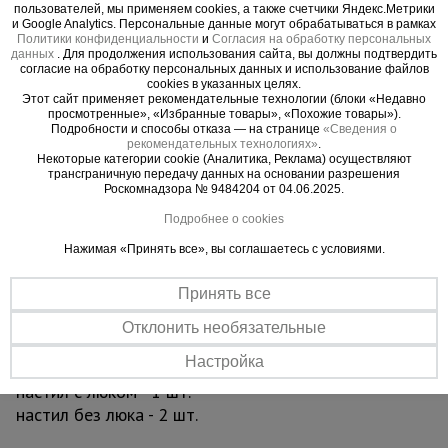
работ вышку необходимо зафиксировать
пользователей, мы применяем cookies, а также счетчики Яндекс.Метрики
тормозными винтовыми опорами, находящихся
и Google Analytics. Персональные данные могут обрабатываться в рамках
Политики конфиденциальности
и
Согласия на обработку персональных
рядом с каждым колесом. Также ими можно
данных
. Для продолжения использования сайта, вы должны подтвердить
тонко отрегулировать высоту вышки. Это
согласие на обработку персональных данных и использование файлов
cookies в указанных целях.
необходимо, если вы работаете на неровной
Этот сайт применяет рекомендательные технологии (блоки «Недавно
площадке.
просмотренные», «Избранные товары», «Похожие товары»).
Подробности и способы отказа — на странице
«Сведения о
рекомендательных технологиях»
.
Вышка рассчитана на вес до 250 кг. На ней
Некоторые категории cookie (Аналитика, Реклама) осуществляют
трансграничную передачу данных на основании разрешения
комфортно может разместиться рабочий с
Роскомнадзора № 9484204 от 04.06.2025.
необходимым оборудованием.
Подробнее о cookies
Модель изготовлена в соответствии с
Нажимая «Принять все», вы соглашаетесь с условиями.
требованиями ГОСТ Р 58755-2019.
Принять все
Комплектация:
Отклонить необязательные
базовый блок ВСП 250/1.6х2.0 - 1 шт.
Настройка
секция ВСП 250/1.6х2.0 - 3 шт.
настил с люком - 1 шт.
настил без люка - 2 шт.