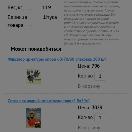
Стоимость товара и стоимость доставки
Вес, кг
119
приблизительная и зависит от региона,
из которого поступил заказ. Точную
стоимость уточняйте у продавца. Вся
Единица
Штука
информация о товарах на сайте
prom23.ru носит справочный характер
товара
и не является публичной офертой в
соответствии с пунктом 2 статьи 437 ГК
РФ. Убедительно просим Вас при
покупке проверять наличие желаемых
функций и характеристик.
Может понадобиться
Фиксатор арматуры опора 60/70/80 упаковка 200 шт.
Цена:
796
Кол-во
В корзину
Сетка для аварийного ограждения (1,5х50м)
Цена:
3029
Кол-во
В корзину