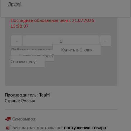
581 AZN
Другой
509
AZN
Распечатать
Опалубка
Последнее обновление цены: 21.07.2026
15:50:07
Вибротехника
для
строительства
Добавить в корзину
Купить в 1 клик
Нашли дешевле?
Снизим цену!
Оборудование
для работы с
арматурой
Производитель: TeaM
Оборудование
Страна: Россия
для бетонных
работ
Самовывоз:
Бесплатная доставка по:
поступлению товара
Техника