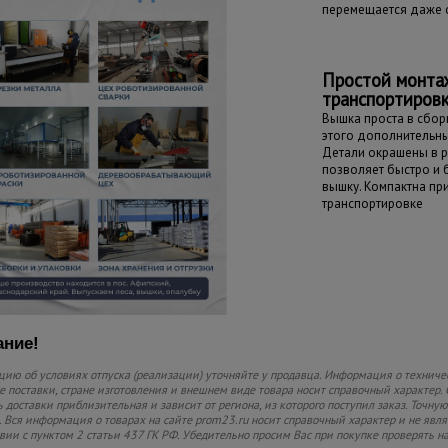
перемещается даже 
Простой монта
транспортиров
Вышка проста в сборк
этого дополнительны
Детали окрашены в р
позволяет быстро и
вышку. Компактна пр
транспортировке
ние!
ию об условиях отпуска (реализации) уточняйте у продавца. Информация о техниче
 поставки, стране изготовления и внешнем виде товара носит справочный характер. 
 доставки приблизительная и зависит от региона, из которого поступил заказ. Точную
 Вся информация о товарах на сайте prom23.ru носит справочный характер и не явл
твии с пунктом 2 статьи 437 ГК РФ. Убедительно просим Вас при покупке проверять