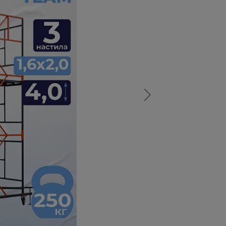
а
атурой
от