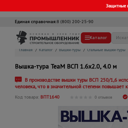
Защитные 
Единая справочная:
8 (800) 200-25-90
Каталог
Главная
/
Каталог
/
Вышки-туры
/
Стальные вышки-туры
Строительные леса
Вышка-тура TeaM ВСП 1.6х2.0, 4.0 м
Вышки-туры
Подмости строительные
В производстве вышки туры ВСП 250/1,6 испо
человека, что в значительной степени повышает к
Сетка, тенты, брезенты
Код товара:
ВПТ1640
Строительные подъемники
0 отзывов
Грузоподъемное оборудование
Мусоропровод строительный
Фанера ламинированная