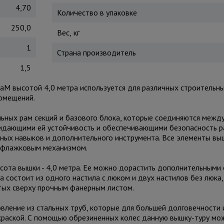
4,70
Количество в упаковке
250,0
Вес, кг
1
Страна производитель
1,5
aM высотой 4,0 метра используется для различных строительны
помещений.
льных рам секций и базового блока, которые соединяются межд
ридающими ей устойчивость и обеспечивающими безопасность р
ьных навыков и дополнительного инструмента. Все элементы вы
ся флажковым механизмом.
сота вышки - 4,0 метра. Ее можно дорастить дополнительными 
а состоит из одного настила с люком и двух настилов без люка,
ытых сверху прочным фанерным листом.
ление из стальных труб, которые для большей долговечности 
раской. С помощью обрезиненных колес данную вышку-туру мож