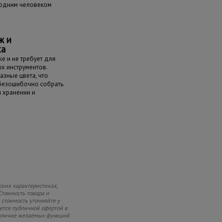
одним человеком
ж и
ка
е и не требует для
х инструментов.
азные цвета, что
 безошибочно собрать
и хранении и
ских характеристиках,
Стоимость товара и
 стоимость уточняйте у
яется публичной офертой в
 наличие желаемых функций