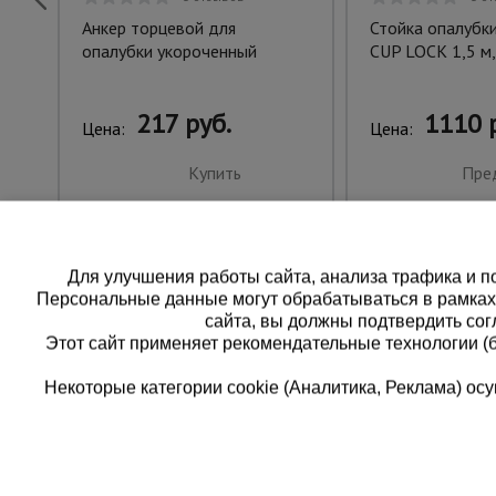
Анкер торцевой для
Стойка опалубк
опалубки укороченный
CUP LOCK 1,5 м,
217 руб.
1110 
Цена:
Цена:
Купить
Пре
Для улучшения работы сайта, анализа трафика и по
Персональные данные могут обрабатываться в рамка
сайта, вы должны подтвердить сог
Этот сайт применяет рекомендательные технологии (
Некоторые категории cookie (Аналитика, Реклама) о
Каталог товаров
Единая
О компании
8 (8
Аренда оборудования