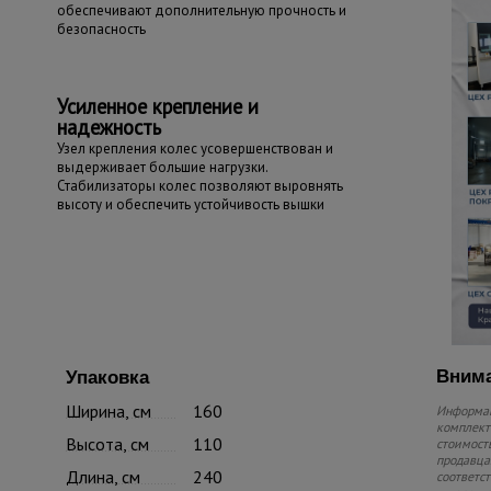
обеспечивают дополнительную прочность и
безопасность
Усиленное крепление и
надежность
Узел крепления колес усовершенствован и
выдерживает большие нагрузки.
Стабилизаторы колес позволяют выровнять
высоту и обеспечить устойчивость вышки
Внима
Упаковка
Ширина, см
160
Информац
комплекте
Высота, см
110
стоимость
продавца.
Длина, см
240
соответс