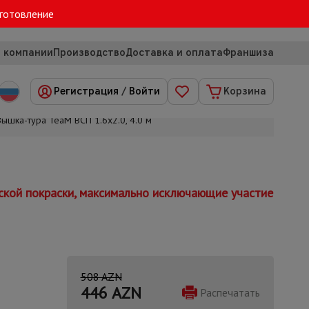
зготовление
 компании
Производство
Доставка и оплата
Франшиза
Регистрация
/
Войти
Корзина
Вышка-тура TeaM ВСП 1.6х2.0, 4.0 м
ской покраски, максимально исключающие участие
508 AZN
446
AZN
Распечатать