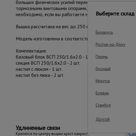
больших физических усилий переместить с одного мест
тормозными винтовыми опорами, находящихся рядом с к
Выберите склад 
необходимо, если вы работаете на неровной площадке.
Вышка рассчитана на вес до 250 кг. На ней комфортно
Беларусь
Модель изготовлена в соответствии с требованиями ГО
Ростов-на-Дону
Комплектация:
базовый блок ВСП 250/1.6х2.0 - 1 шт.
Пермь
секция ВСП 250/1.6х2.0 - 2 шт.
настил с люком - 1 шт.
Грозный
настил без люка - 2 шт.
Иркутск
Ереван
Важные преим
Стамбул
Другой
Удлиненные связи
Крепятся по центру вышки крест накрест,