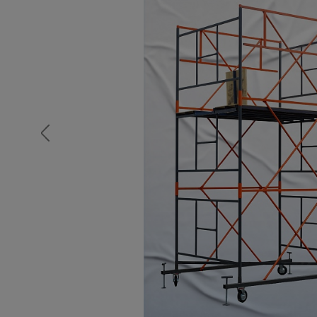
Опалубка
Вибротехника для строительств
Оборудование для работы с арм
Оборудование для бетонных раб
Техника для склада
Тачки строительные и садовые
Лестницы и стремянки
Штукатурные комплекты
Сварочные аппараты
Тепловые пушки
Металл и металлообработка