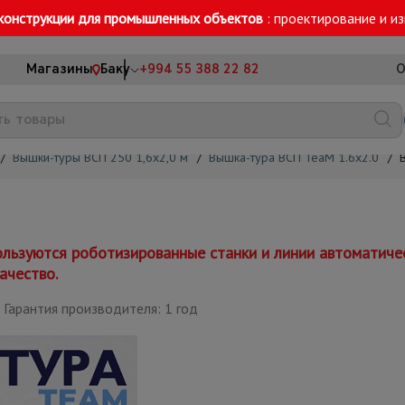
конструкции для промышленных объектов
: проектирование и и
Магазины
Баку
+994 55 388 22 82
О
/
Вышки-туры ВСП 250 1,6x2,0 м
/
Вышка-тура ВСП TeaM 1.6х2.0
/
льзуются роботизированные станки и линии автоматиче
ачество.
Гарантия производителя: 1 год