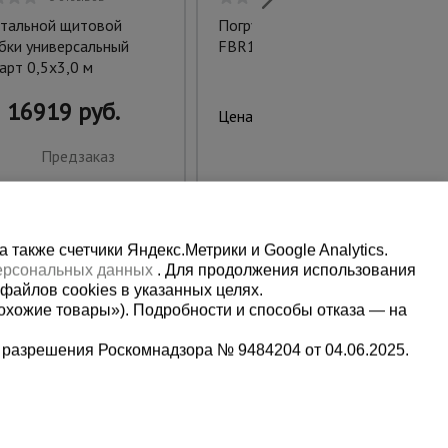
тальной щитовой
Погрузчик вилочный
бки универсальный
FBR10Li-ion электрический
арт 0,5x3,0 м
16919 руб.
2723214 руб.
Цена:
Предзаказ
Предзаказ
также счетчики Яндекс.Метрики и Google Analytics.
персональных данных
. Для продолжения использования
файлов cookies в указанных целях.
охожие товары»). Подробности и способы отказа — на
 разрешения Роскомнадзора № 9484204 от 04.06.2025.
Мы в социальных сетях:
2