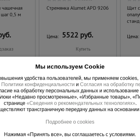
и чашечная
Стремянка Alumet APD 9206
Щит с
 шаг 0,5 м
опалу
станд
руб.
5522 руб.
Цена:
Цена:
дзаказ
Купить
Мы используем Cookie
вышения удобства пользователей, мы применяем cookies, а 
х
Политики конфиденциальности
и
Согласия на обработку 
ласие на обработку персональных данных и использование 
блоки «Недавно просмотренные», «Избранные товары», «П
странице
«Сведения о рекомендательных технологиях»
.
существляют трансграничную передачу данных на основании
Подробнее о cookies
 справочная
Баку
Нажимая «Принять все», вы соглашаетесь с условиями.
00) 200-25-90
+994 55 388 22 8