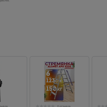
еристик.
тзывов
0 отзывов