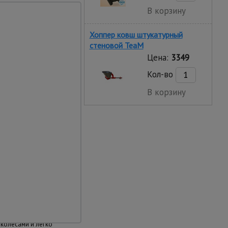
иксировать
В корзину
у вышки. Это
Хоппер ковш штукатурный
стеновой TeaM
Цена:
3349
Кол-во
В корзину
мещения
колесами и легко