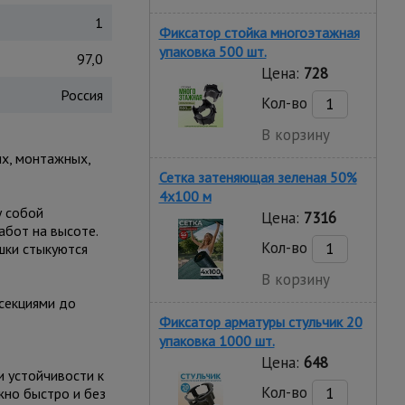
1
Фиксатор стойка многоэтажная
упаковка 500 шт.
97,0
Цена:
728
Россия
Кол-во
В корзину
х, монтажных,
Сетка затеняющая зеленая 50%
4х100 м
у собой
Цена:
7316
абот на высоте.
Кол-во
шки стыкуются
В корзину
секциями до
Фиксатор арматуры стульчик 20
упаковка 1000 шт.
Цена:
648
и устойчивости к
Кол-во
но быстро и без