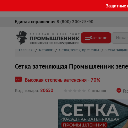
Защитные 
Единая справочная:
8 (800) 200-25-90
Каталог
Главная
/
Каталог
/
Сетка, тенты, брезенты
/
Сетка защит
Строительные леса
Сетка затеняющая Промышленник зеле
Вышки-туры
Подмости строительные
Высокая степень затенения - 70%
Сетка, тенты, брезенты
Код товара:
80650
0 отзывов
Га
Строительные подъемники
Грузоподъемное оборудование
Мусоропровод строительный
Фанера ламинированная