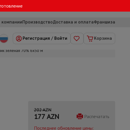
зготовление
 компании
Производство
Доставка и оплата
Франшиза
Регистрация
/
Войти
Корзина
ик зеленая 70% 6х50 м
202 AZN
177
AZN
Распечатать
Последнее обновление цены: