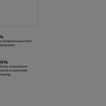
ть
ки активным веществам
реждениям
ость
аботку специальным
ержена воздействию
мператур