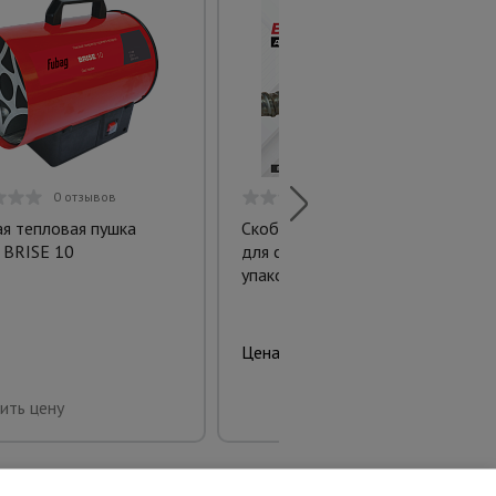
0 отзывов
0 отзывов
ая тепловая пушка
Скоба-накладка (ванночка)
 BRISE 10
для сварки арматуры D36
упаковка 10 шт.
1295 руб.
Цена:
Купить
ить цену