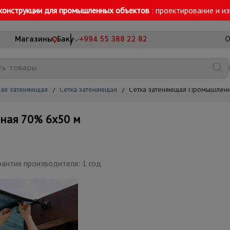
конструкции для промышленных объектов
: проектирование и и
Магазины
Баку
+994 55 388 22 82
О
ная затеняющая
/
Сетка затеняющая
/
Сетка затеняющая Промышленн
ная 70% 6х50 м
рантия производителя: 1 год