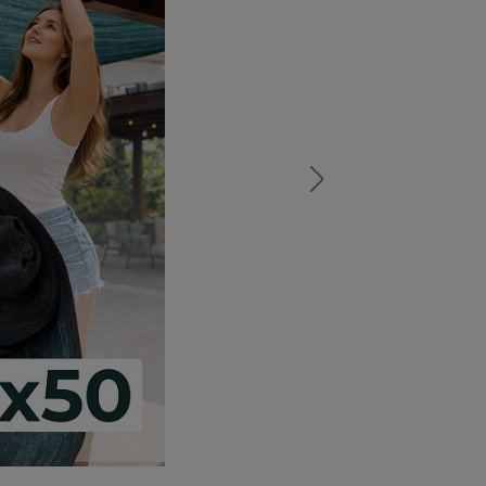
а
атурой
от