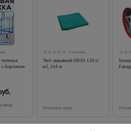
тзыв
0 отзывов
 тележка
Тент укрывной OXISS 120 г/
Газов
 с бортиком
м2, 2х3 м
Fubag
руб.
дзаказ
Уточнить цену
Уточн