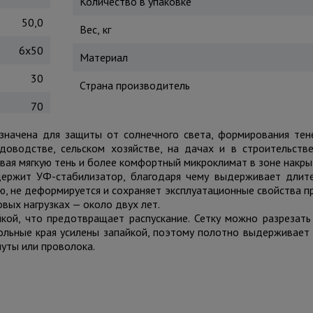
Количество в упаковке
50,0
Вес, кг
6х50
Материал
30
Страна производитель
70
начена для защиты от солнечного света, формирования тен
адоводстве, сельском хозяйстве, на дачах и в строительств
вая мягкую тень и более комфортный микроклимат в зоне накры
держит УФ-стабилизатор, благодаря чему выдерживает длит
ию, не деформируется и сохраняет эксплуатационные свойства п
вых нагрузках — около двух лет.
кой, что предотвращает распускание. Сетку можно разрезать
ольные края усилены запайкой, поэтому полотно выдерживает
уты или проволока.