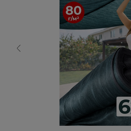
Опалубка
Вибротехника для строительств
Оборудование для работы с арм
Оборудование для бетонных раб
Техника для склада
Тачки строительные и садовые
Лестницы и стремянки
Штукатурные комплекты
Сварочные аппараты
Тепловые пушки
Металл и металлообработка