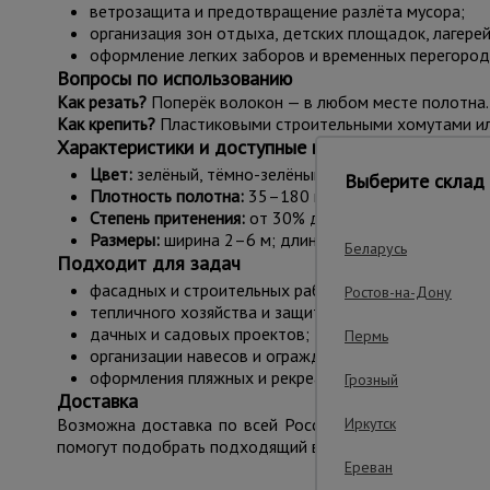
ветрозащита и предотвращение разлёта мусора;
организация зон отдыха, детских площадок, лагерей
оформление легких заборов и временных перегород
Вопросы по использованию
Как резать?
Поперёк волокон — в любом месте полотна.
Как крепить?
Пластиковыми строительными хомутами ил
Характеристики и доступные варианты
Цвет:
зелёный, тёмно-зелёный, белый, оранжевый, г
Выберите склад 
Плотность полотна:
35–180 г/м².
Степень притенения:
от 30% до 95%.
Размеры:
ширина 2–6 м; длина 10, 20, 25, 50 и 100 м
Беларусь
Подходит для задач
фасадных и строительных работ;
Ростов-на-Дону
тепличного хозяйства и защиты растений;
дачных и садовых проектов;
Пермь
организации навесов и ограждений;
оформления пляжных и рекреационных зон.
Грозный
Доставка
Возможна доставка по всей России транспортными ко
Иркутск
помогут подобрать подходящий вариант с учётом площа
Ереван