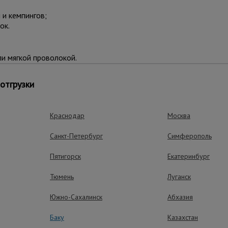
 и кемпингов;
ок.
и мягкой проволокой.
олубой.
отгрузки
.
Краснодар
Москва
Санкт-Петербург
Симферополь
Пятигорск
Екатеринбург
Тюмень
Луганск
мпаниями, курьерскими службами или в пункты выдачи маркет
Южно-Сахалинск
Абхазия
ди, плотности и условий эксплуатации.
Баку
Казахстан