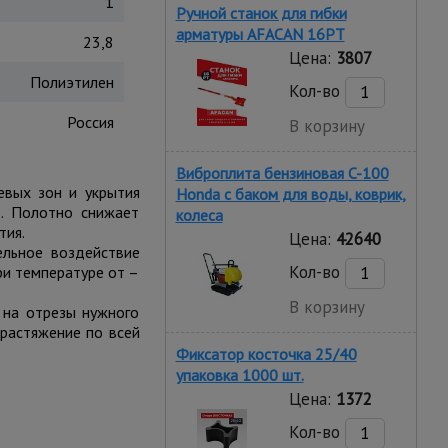
1
Ручной станок для гибки
арматуры AFACAN 16PT
23,8
Цена:
3807
Полиэтилен
Кол-во
Россия
В корзину
Виброплита бензиновая C-100
евых зон и укрытия
Honda с баком для воды, коврик,
е. Полотно снижает
колеса
тия.
Цена:
42640
ельное воздействие
Кол-во
ри температуре от –
В корзину
 на отрезы нужного
 растяжение по всей
Фиксатор косточка 25/40
упаковка 1000 шт.
Цена:
1372
Кол-во