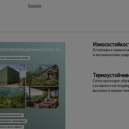
Бишкек
ущества – эффективная работа
Износостойкос
Устойчива к химичес
и механическим пов
Термоустойчив
Сетка проходит обр
составом и не подв
высоких и низких те