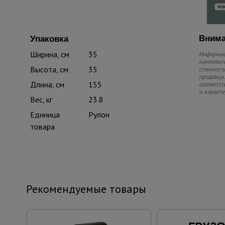
Внима
Упаковка
Ширина, см
35
Информаци
комплекте
Высота, см
35
стоимость
продавца.
Длина, см
155
соответст
и характе
Вес, кг
23.8
Единица
Рулон
товара
Рекомендуемые товары