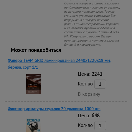
Стоимость товара и стоимость доставки
приблизительная и зависит от региона,
из которого поступил заказ. Точную
стоимость уточняйте у продавца. Вся
информация о товарах на сайте
prom23.ru носит справочный характер
и не является публичной офертой в
соответствии с пунктом 2 статьи 437 ГК
РФ. Убедительно просим Вас при
покупке проверять наличие желаемых
функций и характеристик.
Может понадобиться
Фанера TEAM GRID ламинированная 2440х1220х18 мм,
береза, сорт 1/1
Цена:
2241
Кол-во
В корзину
Фиксатор арматуры стульчик 20 упаковка 1000 шт.
Цена:
648
Кол-во