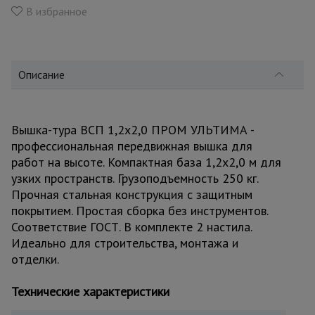
для
В избранное
склада
Тачки
строительные
Описание
и садовые
Вышка-тура ВСП 1,2x2,0 ПРОМ УЛЬТИМА -
Лестницы
профессиональная передвижная вышка для
и
стремянки
работ на высоте. Компактная база 1,2x2,0 м для
узких пространств. Грузоподъемность 250 кг.
Прочная стальная конструкция с защитным
Штукатурные
покрытием. Простая сборка без инструментов.
комплекты
Соответствие ГОСТ. В комплекте 2 настила.
Идеально для строительства, монтажа и
отделки.
Сварочные
аппараты
Технические характеристики