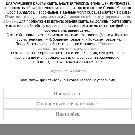
материалами и вдвоем на секции без малейшего
Для улучшения работы сайта, анализа трафика и повышения удобства
риска.
пользователей, мы применяем cookies, а также счетчики Яндекс.Метрики
и Google Analytics. Персональные данные могут обрабатываться в рамках
4. Долговечность, которая бросает вызов
Политики конфиденциальности
и
Согласия на обработку персональных
времени
данных
. Для продолжения использования сайта, вы должны подтвердить
согласие на обработку персональных данных и использование файлов
- Турецкое порошковое покрытие Picante Boya:
cookies в указанных целях.
Эстетичный и исключительно стойкий барьер
Этот сайт применяет рекомендательные технологии (блоки «Недавно
просмотренные», «Избранные товары», «Похожие товары»).
против царапин, УФ-излучения и агрессивных
Подробности и способы отказа — на странице
«Сведения о
сред. Конструкция сохраняет профессиональный
рекомендательных технологиях»
.
Некоторые категории cookie (Аналитика, Реклама) осуществляют
вид после многих лет интенсивной эксплуатации.
трансграничную передачу данных на основании разрешения
Роскомнадзора № 9484204 от 04.06.2025.
5. Эффективность, экономящая ваше время
- Простая сборка без инструментов: Интуитивная
Подробнее о cookies
система «труба в трубу» и надежные флажковые
Нажимая «Принять все», вы соглашаетесь с условиями.
замки позволяют собрать вышку силами одного
человека за считанные минуты.
Принять все
- Полное соответствие ГОСТ: Ваша гарантия
Отклонить необязательные
того, что оборудование прошло все испытания и
соответствует высочайшим стандартам
Настройка
безопасности.