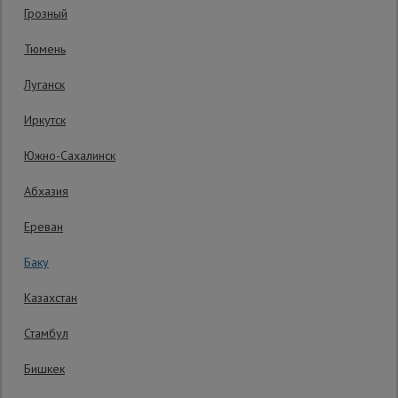
Грозный
Код товара:
ВППУ1218
0 отзывов
Сетка,
Тюмень
тенты,
Гарантия производителя: 1 год
брезенты
Луганск
Иркутск
Строительные
подъемники
Южно-Сахалинск
Абхазия
Грузоподъемное
оборудование
Ереван
Баку
Каталог
Мусоропровод
Казахстан
строительный
всех
товаров
Стамбул
Бишкек
Фанера
ламинированная