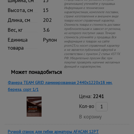
Ширина, см
15
(реализации) уточняйте у продавца.
Информация о технических
Высота, см
15
характеристиках, комплекте поставки,
стране изготовления и внешнем виде
Длина, см
202
товара носит справочный характер.
Стоимость товара и стоимость доставки
Вес, кг
3.6
приблизительная и зависит от региона,
из которого поступил заказ. Точную
стоимость уточняйте у продавца. Вся
Единица
Рулон
информация о товарах на сайте
prom23.ru носит справочный характер
товара
и не является публичной офертой в
соответствии с пунктом 2 статьи 437 ГК
РФ. Убедительно просим Вас при
покупке проверять наличие желаемых
функций и характеристик.
Может понадобиться
Фанера TEAM GRID ламинированная 2440х1220х18 мм,
береза, сорт 1/1
Цена:
2241
Кол-во
В корзину
Ручной станок для гибки арматуры AFACAN 12PT