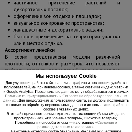
частичное притенение растений и
декоративных посадок;
оформление зон отдыха и площадок;
визуальное зонирование пространства;
ландшафтные и декоративные задачи;
бытовое применение на территории участка
или в местах отдыха.
Ассортимент линейки
В серии представлены модели различной
плотности, оттенков и размеров, что позволяет
выбрать вариант, подходящий под конкретные
Мы используем Cookie
декоративные или хозяйственные задачи.
Для улучшения работы сайта, анализа трафика и повышения удобства
Цвета:
зелёный, тёмно-зелёный, белый,
пользователей, мы применяем cookies, а также счетчики Яндекс.Метрики
голубой, оранжевый;
и Google Analytics. Персональные данные могут обрабатываться в рамках
Политики конфиденциальности
и
Согласия на обработку персональных
Плотность:
35–180 г/м²;
данных
. Для продолжения использования сайта, вы должны подтвердить
Уровень притенения:
30–95%;
согласие на обработку персональных данных и использование файлов
cookies в указанных целях.
Размеры рулонов:
ширина 2–6 м, длина 10–
Этот сайт применяет рекомендательные технологии (блоки «Недавно
100 м.
просмотренные», «Избранные товары», «Похожие товары»).
Подробности и способы отказа — на странице
«Сведения о
Доставка
рекомендательных технологиях»
.
Некоторые категории cookie (Аналитика, Реклама) осуществляют