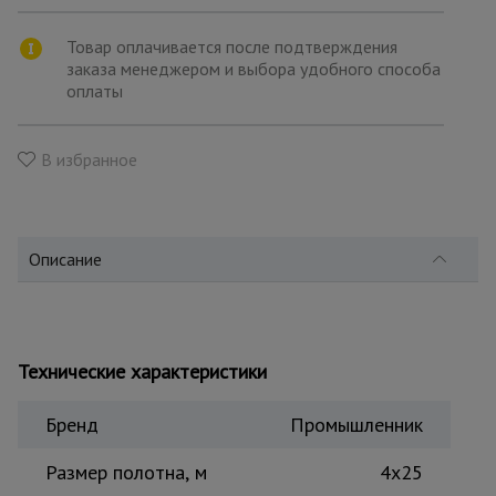
для
склада
Товар оплачивается после подтверждения
заказа менеджером и выбора удобного способа
оплаты
Тачки
строительные
и садовые
В избранное
Лестницы
и
стремянки
Описание
Штукатурные
комплекты
Технические характеристики
Бренд
Промышленник
Сварочные
аппараты
Размер полотна, м
4х25