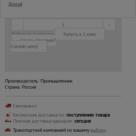
Последнее обновление цены: 30.06.2026
Другой
11:17:24
Опалубка
Добавить в корзину
Купить в 1 клик
Вибротехника
Нашли дешевле?
для
Снизим цену!
строительства
Оборудование
для работы с
арматурой
Производитель: Промышленник
Страна: Россия
Оборудование
Самовывоз:
для бетонных
работ
Бесплатная доставка по:
поступлению товара
Платная доставка курьером:
сегодня
Транспортной компанией по вашему
выбору
Техника