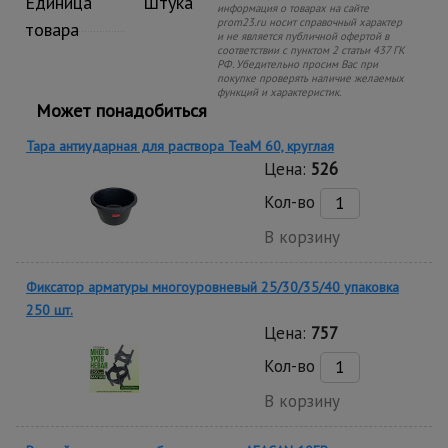
Единица
Штука
информация о товарах на сайте
prom23.ru носит справочный характер
товара
и не является публичной офертой в
соответствии с пунктом 2 статьи 437 ГК
РФ. Убедительно просим Вас при
покупке проверять наличие желаемых
функций и характеристик.
Может понадобиться
Тара антиударная для раствора TeaM 60, круглая
Цена:
526
Кол-во
В корзину
Фиксатор арматуры многоуровневый 25/30/35/40 упаковка
250 шт.
Цена:
757
Кол-во
В корзину