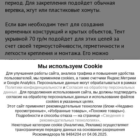
период. Для закрепления подойдет обычная
веревка, жгут или пластиковые хомуты.
Если вам необходим тент для создания
временных конструкций и крытых объектов, Тент
укрывной 70 гр/м подойдет для этих целей за
счет своей термоустойчивости, герметичности и
легкости крепления и монтажа. Его можно
использовать для создания навесов, шатров,
Мы используем Cookie
торговых павильонов, зон отдыха, беседок,
складов и ангаров.
Для улучшения работы сайта, анализа трафика и повышения удобства
пользователей, мы применяем cookies, а также счетчики Яндекс.Метрики
и Google Analytics. Персональные данные могут обрабатываться в рамках
Политики конфиденциальности
и
Согласия на обработку персональных
Важно:
данных
. Для продолжения использования сайта, вы должны подтвердить
Тент можно эксплуатировать при температурах -
согласие на обработку персональных данных и использование файлов
cookies в указанных целях.
30°С до + 70°С
Этот сайт применяет рекомендательные технологии (блоки «Недавно
Не деформируется, водонепроницаем,
просмотренные», «Избранные товары», «Похожие товары»).
Подробности и способы отказа — на странице
«Сведения о
герметичен, легко монтируется
рекомендательных технологиях»
.
Некоторые категории cookie (Аналитика, Реклама) осуществляют
трансграничную передачу данных на основании разрешения
Роскомнадзора № 9484204 от 04.06.2025.