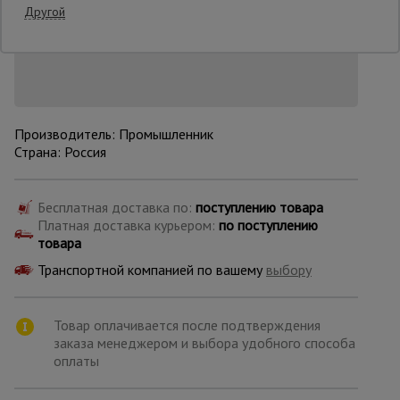
Другой
Предзаказ
Нашли дешевле?
Снизим цену!
Опалубка
Вибротехника
для
Производитель: Промышленник
строительства
Страна: Россия
Бесплатная доставка по:
поступлению товара
Оборудование
для работы с
Платная доставка курьером:
по поступлению
арматурой
товара
Транспортной компанией по вашему
выбору
Оборудование
для бетонных
работ
Товар оплачивается после подтверждения
заказа менеджером и выбора удобного способа
оплаты
Техника