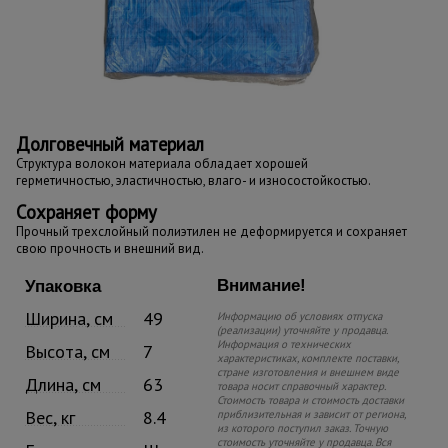
Долговечный материал
Структура волокон материала обладает хорошей
герметичностью, эластичностью, влаго- и износостойкостью.
Сохраняет форму
Прочный трехслойный полиэтилен не деформируется и сохраняет
свою прочность и внешний вид.
Внимание!
Упаковка
Ширина, см
49
Информацию об условиях отпуска
(реализации) уточняйте у продавца.
Информация о технических
Высота, см
7
характеристиках, комплекте поставки,
стране изготовления и внешнем виде
Длина, см
63
товара носит справочный характер.
Стоимость товара и стоимость доставки
Вес, кг
8.4
приблизительная и зависит от региона,
из которого поступил заказ. Точную
стоимость уточняйте у продавца. Вся