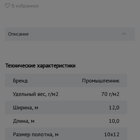
для
склада
В избранное
Тачки
строительные
Описание
и садовые
Лестницы
и
Технические характеристики
стремянки
Бренд
Промышленник
Штукатурные
Удельный вес, г/м2
70 г/м2
комплекты
Ширина, м
12,0
Сварочные
Длина, м
10,0
аппараты
Размер полотна, м
10х12