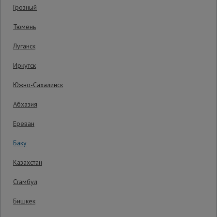
Грозный
Код товара:
ФСМ25-40
0 отзывов
Сетка,
Тюмень
Гарантия производителя: 1 год
тенты,
брезенты
Луганск
Иркутск
Строительные
подъемники
Южно-Сахалинск
Абхазия
Грузоподъемное
оборудование
Ереван
Баку
Каталог
Мусоропровод
Казахстан
строительный
всех
товаров
Стамбул
18 AZN
Бишкек
Фанера
17
AZN
Распечатать
ламинированная