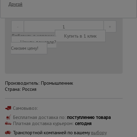
Другой
Последнее обновление цены: 06.08.2026
11:14:41
Опалубка
Добавить в корзину
Купить в 1 клик
Вибротехника
Нашли дешевле?
для
Снизим цену!
строительства
Оборудование
для работы с
арматурой
Производитель: Промышленник
Страна: Россия
Оборудование
для бетонных
Самовывоз:
работ
Бесплатная доставка по:
поступлению товара
Платная доставка курьером:
сегодня
Транспортной компанией по вашему
выбору
Техника