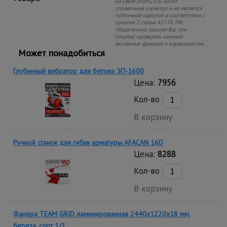
на сайте prom23.ru носит
справочный характер и не является
публичной офертой в соответствии с
пунктом 2 статьи 437 ГК РФ.
Убедительно просим Вас при
покупке проверять наличие
желаемых функций и характеристик.
Может понадобиться
Глубинный вибратор для бетона ЭП-1600
Цена:
7956
Кол-во
В корзину
Ручной станок для гибки арматуры AFACAN 16D
Цена:
8288
Кол-во
В корзину
Фанера TEAM GRID ламинированная 2440х1220х18 мм,
береза, сорт 1/1