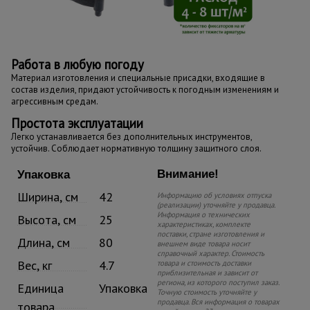
Работа в любую погоду
Материал изготовления и специальные присадки, входящие в
состав изделия, придают устойчивость к погодным изменениям и
агрессивным средам.
Простота эксплуатации
Легко устанавливается без дополнительных инструментов,
устойчив. Соблюдает нормативную толщину защитного слоя.
Внимание!
Упаковка
Ширина, см
42
Информацию об условиях отпуска
(реализации) уточняйте у продавца.
Информация о технических
Высота, см
25
характеристиках, комплекте
поставки, стране изготовления и
Длина, см
80
внешнем виде товара носит
справочный характер. Стоимость
Вес, кг
4.7
товара и стоимость доставки
приблизительная и зависит от
региона, из которого поступил заказ.
Единица
Упаковка
Точную стоимость уточняйте у
продавца. Вся информация о товарах
товара