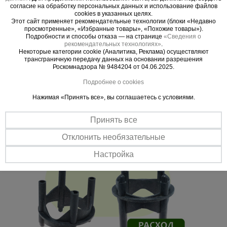
эффективная работа
согласие на обработку персональных данных и использование файлов
cookies в указанных целях.
Этот сайт применяет рекомендательные технологии (блоки «Недавно
Адаптивная конструкция
просмотренные», «Избранные товары», «Похожие товары»).
Специальная форма дает возможность подобрать необходимый
Подробности и способы отказа — на странице
«Сведения о
защитный слой простым поворотом фиксатора, а также
рекомендательных технологиях»
.
Некоторые категории cookie (Аналитика, Реклама) осуществляют
наращивать его высоту.
трансграничную передачу данных на основании разрешения
Легкий монтаж
Роскомнадзора № 9484204 от 04.06.2025.
Установка возможна на любой поверхности. При установке на
Подробнее о cookies
мягкий грунт или теплоизоляционные материалы необходимо
использовать подставку под фиксатор.
Нажимая «Принять все», вы соглашаетесь с условиями.
Принять все
Отклонить необязательные
Настройка