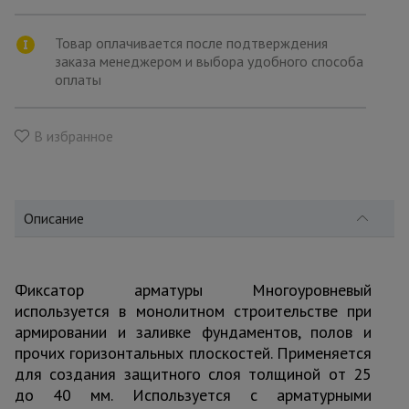
для
склада
Товар оплачивается после подтверждения
заказа менеджером и выбора удобного способа
оплаты
Тачки
строительные
и садовые
В избранное
Лестницы
и
стремянки
Описание
Штукатурные
комплекты
Фиксатор арматуры Многоуровневый
используется в монолитном строительстве при
армировании и заливке фундаментов, полов и
Сварочные
прочих горизонтальных плоскостей. Применяется
аппараты
для создания защитного слоя толщиной от 25
до 40 мм. Используется с арматурными