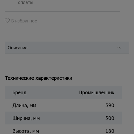
для
оплаты
склада
В избранное
Тачки
строительные
и садовые
Описание
Лестницы
и
стремянки
Технические характеристики
Штукатурные
Бренд
Промышленник
комплекты
Длина, мм
590
Сварочные
Ширина, мм
500
аппараты
Высота, мм
180