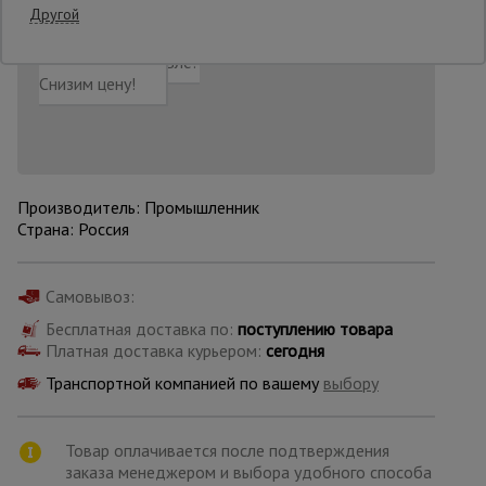
Другой
Добавить в корзину
Купить в 1 клик
Нашли дешевле?
Опалубка
Снизим цену!
Вибротехника
для
строительства
Производитель: Промышленник
Страна: Россия
Оборудование
для работы с
арматурой
Самовывоз:
Бесплатная доставка по:
поступлению товара
Платная доставка курьером:
сегодня
Оборудование
для бетонных
Транспортной компанией по вашему
выбору
работ
Товар оплачивается после подтверждения
заказа менеджером и выбора удобного способа
Техника