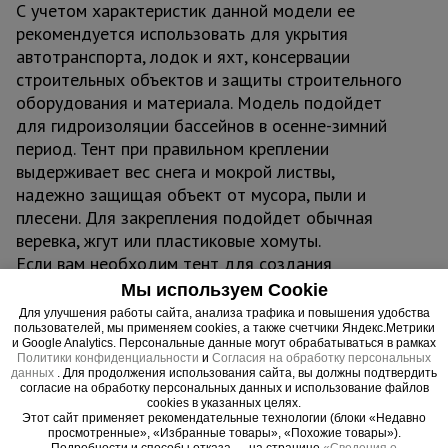
С учетом характеристик данной модели ее
рекомендуется использовать для укрытия
автотранспорта, лодок и яхт, консервации
строительных объектов и защиты строительного
оборудования и материала. Модель подойдет
для гидроизоляции бассейнов в осенне-зимний
период. Тент при правильном креплении
выдерживает вес снега и мокрой листвы,
надежно защищая объект от мусора, пыли и
плесени. Для закрепления подойдет обычная
веревка, жгут или пластиковые хомуты.
Если вам необходим тент для создания
временных конструкций и крытых объектов, Тент
Мы используем Cookie
укрывной 180 гр/м подойдет для этих целей за
Для улучшения работы сайта, анализа трафика и повышения удобства
пользователей, мы применяем cookies, а также счетчики Яндекс.Метрики
счет своей термоустойчивости, герметичности и
и Google Analytics. Персональные данные могут обрабатываться в рамках
легкости крепления и монтажа. Его можно
Политики конфиденциальности
и
Согласия на обработку персональных
данных
. Для продолжения использования сайта, вы должны подтвердить
использовать для создания навесов, шатров,
согласие на обработку персональных данных и использование файлов
торговых павильонов, зон отдыха, беседок,
cookies в указанных целях.
Этот сайт применяет рекомендательные технологии (блоки «Недавно
складов и ангаров.
просмотренные», «Избранные товары», «Похожие товары»).
Подробности и способы отказа — на странице
«Сведения о