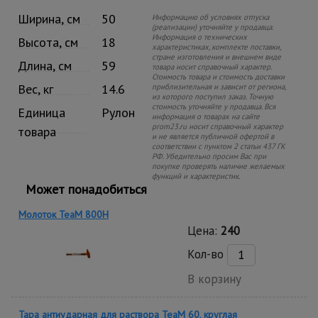
Ширина, см
50
Информацию об условиях отпуска
(реализации) уточняйте у продавца.
Информация о технических
Высота, см
18
характеристиках, комплекте поставки,
стране изготовления и внешнем виде
Длина, см
59
товара носит справочный характер.
Стоимость товара и стоимость доставки
Вес, кг
14.6
приблизительная и зависит от региона,
из которого поступил заказ. Точную
стоимость уточняйте у продавца. Вся
Единица
Рулон
информация о товарах на сайте
prom23.ru носит справочный характер
товара
и не является публичной офертой в
соответствии с пунктом 2 статьи 437 ГК
РФ. Убедительно просим Вас при
покупке проверять наличие желаемых
функций и характеристик.
Может понадобиться
Молоток TeaM 800H
Цена:
240
Кол-во
В корзину
Тара антиударная для раствора TeaM 60, круглая