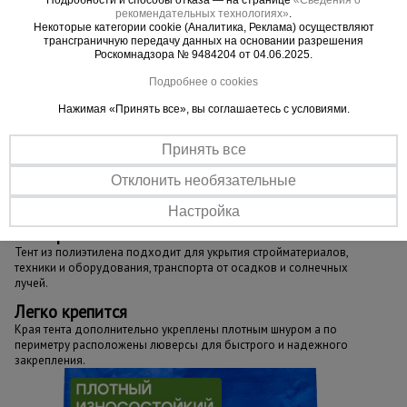
рекомендательных технологиях»
.
Важно:
Некоторые категории cookie (Аналитика, Реклама) осуществляют
Тент можно эксплуатировать при температурах -
трансграничную передачу данных на основании разрешения
Роскомнадзора № 9484204 от 04.06.2025.
30С до + 70С
Не деформируется, водонепроницаем,
Подробнее о cookies
герметичен, легко монтируется
Нажимая «Принять все», вы соглашаетесь с условиями.
Принять все
Важные преимущества –
Отклонить необязательные
эффективная работа
Настройка
Универсальное назначение
Тент из полиэтилена подходит для укрытия стройматериалов,
техники и оборудования, транспорта от осадков и солнечных
лучей.
Легко крепится
Края тента дополнительно укреплены плотным шнуром а по
периметру расположены люверсы для быстрого и надежного
закрепления.