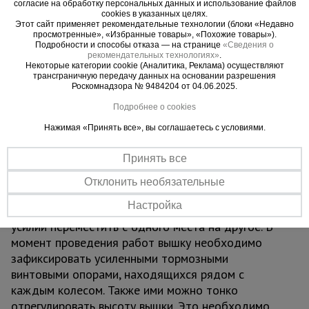
метра. Высота вышки - 7,5 метра. Ее можно
согласие на обработку персональных данных и использование файлов
cookies в указанных целях.
дорастить дополнительными секциями до 20,7
Этот сайт применяет рекомендательные технологии (блоки «Недавно
метров с шагом секций 0,6 м. Рабочая площадка
просмотренные», «Избранные товары», «Похожие товары»).
Подробности и способы отказа — на странице
«Сведения о
состоит из одного настила с люком,
рекомендательных технологиях»
.
изготавливаемого из стальных труб по
Некоторые категории cookie (Аналитика, Реклама) осуществляют
трансграничную передачу данных на основании разрешения
периметру, покрытых сверху прочным фанерным
Роскомнадзора № 9484204 от 04.06.2025.
листом.
Подробнее о cookies
Отличает вышку строительную резервуарную
Нажимая «Принять все», вы соглашаетесь с условиями.
ВСП TeaM 2,0x2,0 изготовление из стальных
труб, которые для большей долговечности и
Принять все
устойчивости к химическим веществам покрыты
защитной полимерной краской. С помощью
Отклонить необязательные
усиленных обрезиненных колес данную вышку-
Настройка
туру можно быстро и без больших физических
усилий переместить с одного места на другое. В
момент проведения работ вышку необходимо
зафиксировать усиленными тормозными
винтовыми опорами, находящихся рядом с
каждым колесом. Также ими можно тонко
отрегулировать высоту вышки. Это необходимо,