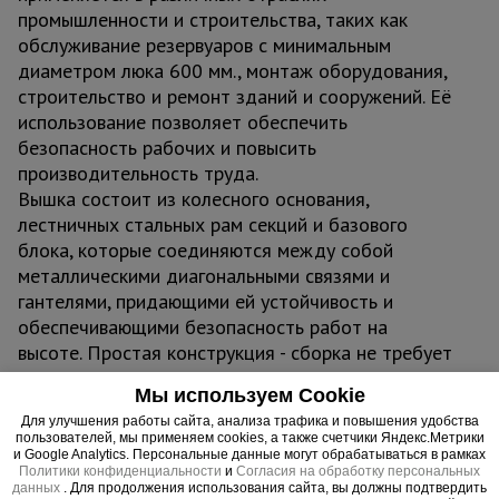
промышленности и строительства, таких как
обслуживание резервуаров с минимальным
диаметром люка 600 мм., монтаж оборудования,
строительство и ремонт зданий и сооружений. Её
использование позволяет обеспечить
безопасность рабочих и повысить
производительность труда.
Вышка состоит из колесного основания,
лестничных стальных рам секций и базового
блока, которые соединяются между собой
металлическими диагональными связями и
гантелями, придающими ей устойчивость и
обеспечивающими безопасность работ на
высоте. Простая конструкция - сборка не требует
профессиональных навыков и дополнительного
Мы используем Cookie
инструмента. Все элементы вышки стыкуются
Для улучшения работы сайта, анализа трафика и повышения удобства
между собой по принципу "труба в трубу" и
пользователей, мы применяем cookies, а также счетчики Яндекс.Метрики
фиксируются флажковым механизмом.
и Google Analytics. Персональные данные могут обрабатываться в рамках
Политики конфиденциальности
и
Согласия на обработку персональных
Модель имеет ширину базового блока 2,0х2,0
данных
. Для продолжения использования сайта, вы должны подтвердить