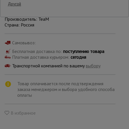
Уточнить цену
Другой
Опалубка
Производитель: TeaM
Страна: Россия
Вибротехника
для
Самовывоз:
строительства
Бесплатная доставка по:
поступлению товара
Платная доставка курьером:
сегодня
Транспортной компанией по вашему
выбору
Оборудование
для работы с
арматурой
Товар оплачивается после подтверждения
заказа менеджером и выбора удобного способа
оплаты
Оборудование
для бетонных
работ
В избранное
Техника