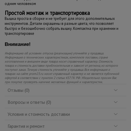
одним человеком
Простой монтаж и транспортировка
Вышка проста в сборке и не требует для этого дополнительных
инструментов. Детали окрашены в разные цвета, что позволяет
быстро и безошибочно собрать вышку. Компактна при хранении и
транспортировке
Внимание!
Информацию об условиях отпуска (реализации) уточняйте у продавца.
Информация о технических характеристиках, комплекте поставки, стране
изготовления и внешнем виде товара носит справочный характер. Стоимость
товара и стоимость доставки приблизительная и зависит от региона, из которого
поступил заказ. Точную стоимость уточняйте у продавца. Вся информация о
товарах на сайте prom23.ru носит справочный характер и не является публичной
офертой в соответствии с пунктом 2 статьи 437 ГК РФ. Убедительно просим Вас
при покупке проверять наличие желаемых функций и характеристик.
Отзывы (0)
Вопросы и ответы (0)
Условия и стоимость доставки
Гарантия и ремонт