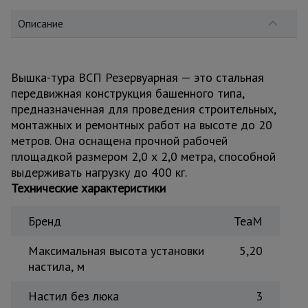
для
склада
Описание
Тачки
строительные
Вышка-тура ВСП Резервуарная — это стальная
и садовые
передвижная конструкция башенного типа,
предназначенная для проведения строительных,
монтажных и ремонтных работ на высоте до 20
Лестницы
метров. Она оснащена прочной рабочей
и
стремянки
площадкой размером 2,0 х 2,0 метра, способной
выдерживать нагрузку до 400 кг.
Технические характеристики
Штукатурные
комплекты
Бренд
TeaM
Максимальная высота установки
5,20
Сварочные
настила, м
аппараты
Настил без люка
3