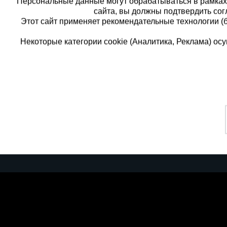
Персональные данные могут обрабатываться в рамка
сайта, вы должны подтвердить сог
Этот сайт применяет рекомендательные технологии (
Некоторые категории cookie (Аналитика, Реклама) о
Каталог товаров
Единая
О компании
8 (8
Аренда оборудования
Франшиза
Заказать
Доставка
Контакты
бесплатн
Статьи
Защитные конструкции