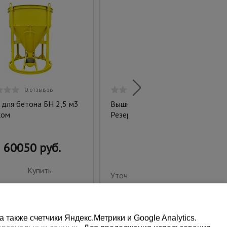
0 отзывов
0 отзывов
 для бетона БН 2,5 м3
Вышка-тура TeaM ВСП
ком
Резервуарная 2.0х2.0, 11.1 м
60050 руб.
Купить
Уточнить цену
также счетчики Яндекс.Метрики и Google Analytics.