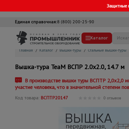
Защитные 
Единая справочная:
8 (800) 200-25-90
Каталог
Главная
/
Каталог
/
Вышки-туры
/
Стальные вышки-туры
Строительные леса
Вышка-тура TeaM ВСПР 2.0х2.0, 14.7 м
Вышки-туры
Подмости строительные
В производстве вышки туры ВСПТР 2,0x2,0 и
участие человека, что в значительной степени по
Сетка, тенты, брезенты
Код товара:
ВСПТР20147
Строительные подъемники
0 отзывов
Грузоподъемное оборудование
Мусоропровод строительный
Фанера ламинированная