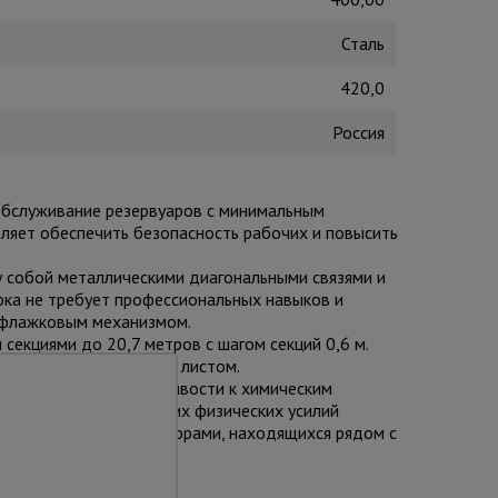
Сталь
420,0
Россия
обслуживание резервуаров с минимальным
ляет обеспечить безопасность рабочих и повысить
у собой металлическими диагональными связями и
рка не требует профессиональных навыков и
я флажковым механизмом.
секциями до 20,7 метров с шагом секций 0,6 м.
ерху прочным фанерным листом.
олговечности и устойчивости к химическим
о быстро и без больших физических усилий
рмозными винтовыми опорами, находящихся рядом с
ой площадке.