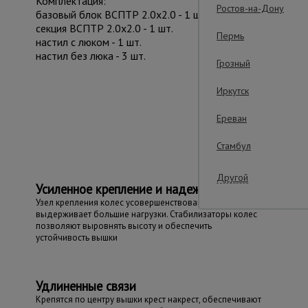
Комплектация:
Ростов-на-Дону
базовый блок ВСПТР 2.0х2.0 - 1 шт.
секция ВСПТР 2.0х2.0 - 1 шт.
Пермь
настил с люком - 1 шт.
настил без люка - 3 шт.
Грозный
Иркутск
Важ
Ереван
Стамбул
Другой
Усиленное крепление и надежность
Узел крепления колес усовершенствован и
выдерживает большие нагрузки. Стабилизаторы колес
позволяют выровнять высоту и обеспечить
устойчивость вышки
Удлиненные связи
Крепятся по центру вышки крест накрест, обеспечивают