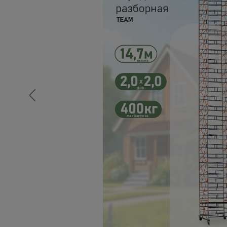
Опалубка
Вибротехника для строительств
Оборудование для работы с арм
Оборудование для бетонных раб
Техника для склада
Тачки строительные и садовые
Лестницы и стремянки
Штукатурные комплекты
Сварочные аппараты
Тепловые пушки
Металл и металлообработка