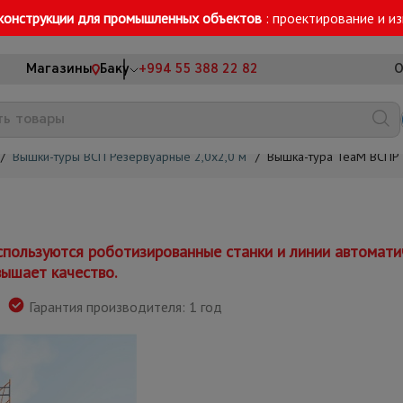
конструкции для промышленных объектов
: проектирование и и
Магазины
Баку
+994 55 388 22 82
О
/
Вышки-туры ВСП Резервуарные 2,0х2,0 м
/
Вышка-тура TeaM ВСПР 2
спользуются роботизированные станки и линии автомати
вышает качество.
Гарантия производителя: 1 год