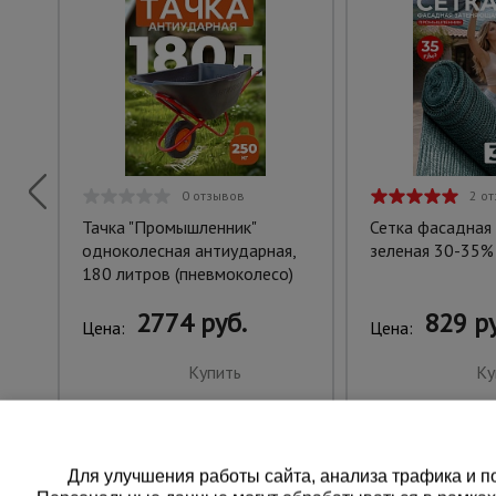
0 отзывов
2 о
Тачка "Промышленник"
Сетка фасадная
одноколесная антиударная,
зеленая 30-35%
180 литров (пневмоколесо)
2774 руб.
829 ру
Цена:
Цена:
Купить
Ку
Для улучшения работы сайта, анализа трафика и по