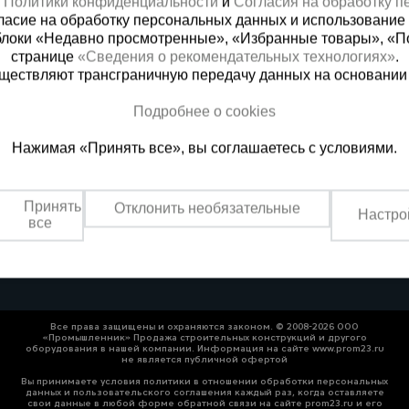
х
Политики конфиденциальности
и
Согласия на обработку 
ласие на обработку персональных данных и использование 
блоки «Недавно просмотренные», «Избранные товары», «П
странице
«Сведения о рекомендательных технологиях»
.
существляют трансграничную передачу данных на основании
Подробнее о cookies
 справочная
Баку
Нажимая «Принять все», вы соглашаетесь с условиями.
00) 200-25-90
+994 55 388 22 8
 звонок
Заказать звонок
Принять
Отклонить необязательные
Настро
о по России
Пн.-Пт. 9:00 - 18:00 Сб. 10:00-1
все
Все права защищены и охраняются законом. © 2008-2026 ООО
«Промышленник» Продажа строительных конструкций и другого
оборудования в нашей компании. Информация на сайте www.prom23.ru
не является публичной офертой
Вы принимаете условия политики в отношении обработки персональных
данных и пользовательского соглашения каждый раз, когда оставляете
свои данные в любой форме обратной связи на сайте prom23.ru и его