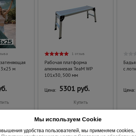
тзыва
1 отзыв
 затеняющая
Рабочая платформа
Бадья
 3х25 м
алюминиевая TeaM WP
с лот
101x30, 500 мм
б.
5301 руб.
Цена:
Цена:
пить
Купить
Мы используем Cookie
вышения удобства пользователей, мы применяем cookies, а 