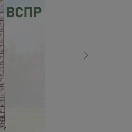
а
атурой
от