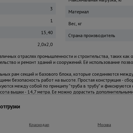
3
Материал
1
Вес, кг
15,40
Страна производитель
2,0x2,0
зличных отраслях промышленности и строительства, таких как 
льство и ремонт зданий и сооружений. Её использование позво
льных рам секций и базового блока, которые соединяются межд
ими безопасность работ на высоте. Простая конструкция - сбо
куются между собой по принципу "труба в трубу" и фиксируютс
сота вышки - 14,7 метра. Ее можно дорастить дополнительными 
изготавливаемого из стальных труб по периметру, покрытых св
0x2,0 изготовление из стальных труб, которые для большей д
отгрузки
мощью усиленных обрезиненных колес данную вышку-туру можн
едения работ вышку необходимо зафиксировать усиленными то
ь высоту вышки. Это необходимо, если вы работаете на неровн
Краснодар
Москва
 может разместиться рабочий с необходимым оборудованием.