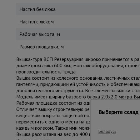
Настил без люка
Настил с люком
Рабочая высота, м
Размер площадки, м
Вышка-тура ВСП Резервуарная широко применяется в ра
диаметром люка 600 мм., монтаж оборудования, строите
производительность труда.
Вышка состоит из колесного основания, лестничных ста
гантелями, придающими ей устойчивость и обеспечивающ
дополнительного инструмента. Все элементы вышки сты
Модель имеет ширину базового блока 2,0х2,0 метра. Вы
Рабочая площадка состоит из одного настила с люком, 
Отличает вышку строительную резервуарную ВСП TeaM 2,
Выберите склад 
веществам покрыты защитной полимерной краской. С по
переместить с одного места на другое. В момент пров
каждым колесом. Также ими можно тонко отрегулироват
Беларусь
Вышка рассчитана на вес до 400 кг. На ней комфортно