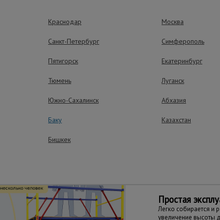
знается браком.
Краснодар
Москва
онструктивом не совместима для наращивания с вышками ВС
Санкт-Петербург
Симферополь
Пятигорск
Екатеринбург
ущества – эффективная работа
Тюмень
Луганск
Южно-Сахалинск
Абхазия
Баку
Казахстан
Гарантия качес
Бишкек
Качественная сталь 
покрытием гарантиру
вышки-туры Эконом 
условиям работы и х
Простая эксплу
Легко собирается и 
увеличение высоты до