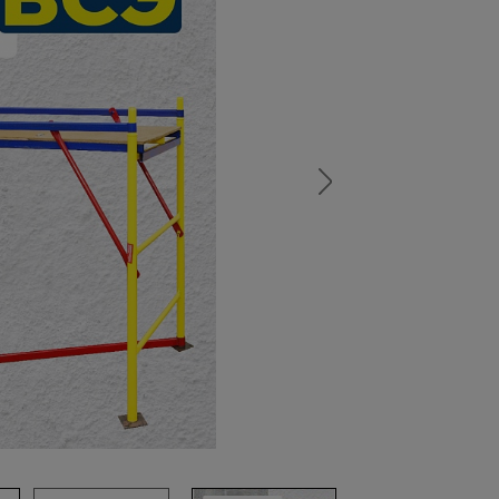
а
атурой
от