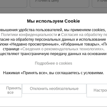
Уточнить цену
Уточн
Мы используем Cookie
вышения удобства пользователей, мы применяем cookies, а 
х
Политики конфиденциальности
и
Согласия на обработку 
ласие на обработку персональных данных и использование 
блоки «Недавно просмотренные», «Избранные товары», «П
странице
«Сведения о рекомендательных технологиях»
.
существляют трансграничную передачу данных на основании
 справочная
Баку
Подробнее о cookies
00) 200-25-90
+994 55 388 22 8
Нажимая «Принять все», вы соглашаетесь с условиями.
 звонок
Заказать звонок
о по России
Пн.-Пт. 9:00 - 18:00 Сб. 10:00-1
Принять
Отклонить необязательные
Настро
все