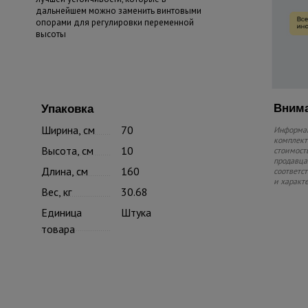
дальнейшем можно заменить винтовыми
опорами для регулировки переменной
высоты
Внима
Упаковка
Ширина, см
70
Информац
комплекте
Высота, см
10
стоимость
продавца.
Длина, см
160
соответс
и характ
Вес, кг
30.68
Единица
Штука
товара