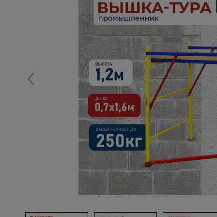
Опалубка
Вибротехника для строительств
Оборудование для работы с арм
Оборудование для бетонных раб
Техника для склада
Тачки строительные и садовые
Лестницы и стремянки
Штукатурные комплекты
Сварочные аппараты
Тепловые пушки
Металл и металлообработка