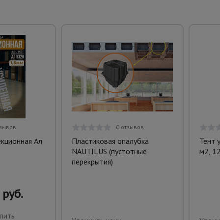
тзывов
0 отзывов
екционная Ал
Пластиковая опалубка
Тент 
NAUTILUS (пустотные
м2, 1
перекрытия)
 руб.
пить