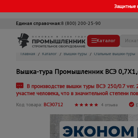
Защитные 
Единая справочная:
8 (800) 200-25-90
Каталог
Главная
/
Каталог
/
Вышки-туры
/
Стальные вышки-туры
Строительные леса
Вышка-тура Промышленник ВСЭ 0,7Х1,6, 
Вышки-туры
Подмости строительные
В производстве вышки туры ВСЭ 250/0.7 ver.
участие человека, что в значительной степени по
Сетка, тенты, брезенты
Код товара:
ВСЭ0712
Строительные подъемники
4 отзыва
Г
Грузоподъемное оборудование
Мусоропровод строительный
Фанера ламинированная