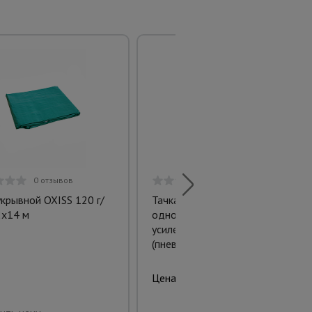
0 отзывов
0 отзывов
укрывной OXISS 120 г/
Тачка "Промышленник"
2х14 м
одноколесная антиударная
усиленная, 110 литров
(пневмоколесо)
2652 руб.
Цена:
Предзаказ