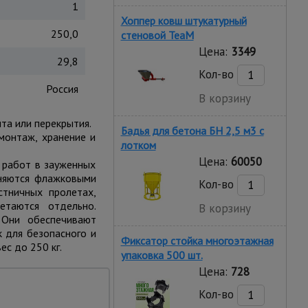
1
Хоппер ковш штукатурный
250,0
стеновой TeaM
Цена:
3349
29,8
Кол-во
Россия
В корзину
та или перекрытия.
Бадья для бетона БН 2,5 м3 с
монтаж, хранение и
лотком
Цена:
60050
 работ в зауженных
иняются флажковыми
Кол-во
стничных пролетах,
етаются отдельно.
В корзину
 Они обеспечивают
 для безопасного и
Фиксатор стойка многоэтажная
с до 250 кг.
упаковка 500 шт.
Цена:
728
шей устойчивости и
Кол-во
рочее, что никак не