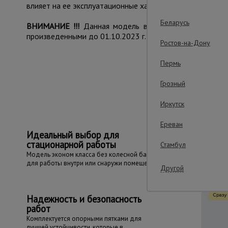
влияет на ее эксплуатационные характеристики и не при
Беларусь
ВНИМАНИЕ !!!
Данная модель вышки с измененным к
произведенными до 01.10.2023 г.
Ростов-на-Дону
Пермь
Важные преим
Грозный
Иркутск
Ереван
Идеальный выбор для
стационарной работы
Стамбул
Модель эконом класса без колесной базы
для работы внутри или снаружи помещения
Другой
Надежность и безопасность
работ
Комплектуется опорными пятками для
лучшей устойчивости, которые в