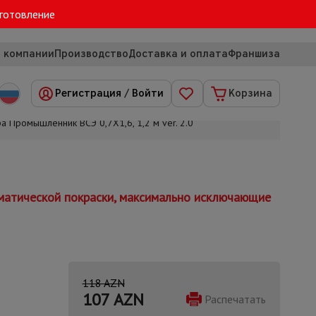
зготовление
 компании
Производство
Доставка и оплата
Франшиза
Регистрация
/
Войти
Корзина
а Промышленник ВСЭ 0,7Х1,6, 1,2 м ver. 2.0
оматической покраски, максимально исключающие
118 AZN
107
AZN
Распечатать