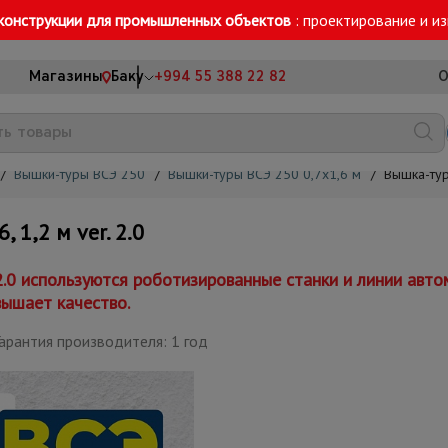
конструкции для промышленных объектов
: проектирование и и
Магазины
Баку
+994 55 388 22 82
О
/
Вышки-туры ВСЭ 250
/
Вышки-туры ВСЭ 250 0,7х1,6 м
/
Вышка-тур
1,2 м ver. 2.0
 2.0 используются роботизированные станки и линии авт
вышает качество.
арантия производителя: 1 год