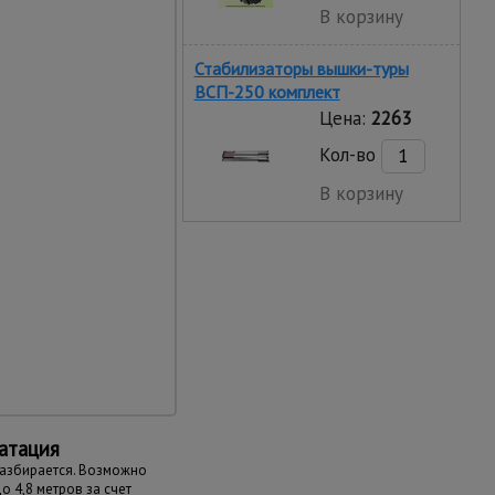
В корзину
П "Промышленник",
Стабилизаторы вышки-туры
ВСП-250 комплект
Цена:
2263
Кол-во
В корзину
тва материалов
и окраска порошковым
ют устойчивость
к неблагоприятным
ранения
атация
разбирается. Возможно
 4,8 метров за счет