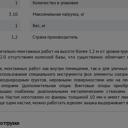
1
Количество в упаковке
3,10
Максимальная нагрузка, кг
1
Вес, кг
1,2
Страна производитель
оительно-монтажных работ на высоте более 1.2 м от уровня грун
2.0 отсутствием колесной базы, что существенно облегчает 
, монтажных работ как внутри помещения, так и для уличных
использования специального инструмента (все элементы соед
неоднородным грунтов, неровными поверхностями или на ле
опорами (дополнительная опция. Винтовые опоры приобр
 вышки снабжены диагональными металлическими стяжками.
ра. Настил изготовлен из фанеры толщиной 10 мм и имеет люк
ще один настил, можно работать вдвоем: вышка выдерживает ве
ем использовать комплект
стабилизаторов
для обеспечения луч
отгрузки
ки вышка может получить визуальные потертости, царапины и п