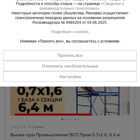
Материал:
Сталь
Подробности и способы отказа — на странице
«Сведения о
База:
0,7х1,6 м
Тепловые
рекомендательных технологиях»
.
пушки
Высота до настила макс.:
3,9 м
Некоторые категории cookie (Аналитика, Реклама) осуществляют
Высота:
5,2 м
трансграничную передачу данных на основании разрешения
Роскомнадзора № 9484204 от 04.06.2025.
Уточнить цену
Подробнее о cookies
Металл и
металлообработка
Нажимая «Принять все», вы соглашаетесь с условиями.
Принять все
Отклонить необязательные
Настройка
0 отзывов
Вышка-тура Промышленник ВСП Пром 0.7х1.6, 6.4 м