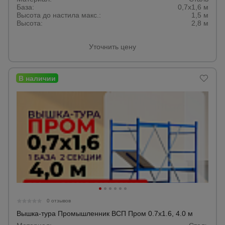
База:
0,7х1,6 м
Высота до настила макс.:
1,5 м
Высота:
2,8 м
Опалубка
Уточнить цену
Вибротехника
для
строительства
Оборудование
для работы с
арматурой
Оборудование
для бетонных
работ
0 отзывов
Вышка-тура Промышленник ВСП Пром 0.7х1.6, 4.0 м
Техника