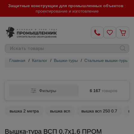
Защитные конструкции для промышленных объектов
:
проектирование и изготовление
Главная
/
Каталог
/
Вышки-туры
/
Стальные вышки-туры
/
Строительные
леса
Фильтры
6 167
товаров
Вышки-
туры
вышка 2 метра
вышка всп
вышка всп 250 0.7
вы
Подмости
строительные
Вышка-тура ВСП 0,7x1,6 ПРОМ