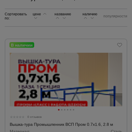
Сортировать
цене
названию
Сетка,
наличию
популярности
по:
тенты,
брезенты
Строительные
подъемники
Грузоподъемное
оборудование
Каталог
Мусоропровод
строительный
всех
товаров
0 отзывов
Фанера
Вышка-тура Промышленник ВСП Пром 0.7х1.6, 2.8 м
ламинированная
Материал:
Сталь