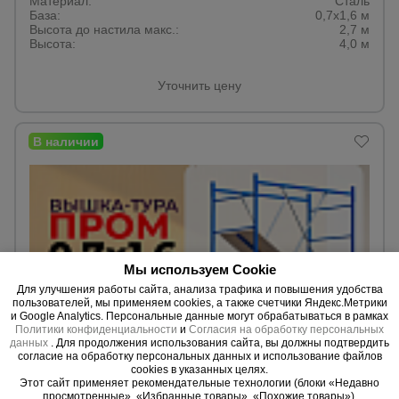
Материал:
для
Сталь
склада
База:
0,7х1,6 м
Высота до настила макс.:
2,7 м
Высота:
4,0 м
Тачки
Уточнить цену
строительные
и садовые
Лестницы
и
стремянки
Штукатурные
Мы используем Cookie
комплекты
Для улучшения работы сайта, анализа трафика и повышения удобства
пользователей, мы применяем cookies, а также счетчики Яндекс.Метрики
и Google Analytics. Персональные данные могут обрабатываться в рамках
Политики конфиденциальности
и
Согласия на обработку персональных
Сварочные
данных
. Для продолжения использования сайта, вы должны подтвердить
аппараты
согласие на обработку персональных данных и использование файлов
0 отзывов
cookies в указанных целях.
Вышка-тура Промышленник ВСП Пром 0.7х1.6, 5.2 м
Этот сайт применяет рекомендательные технологии (блоки «Недавно
просмотренные», «Избранные товары», «Похожие товары»).