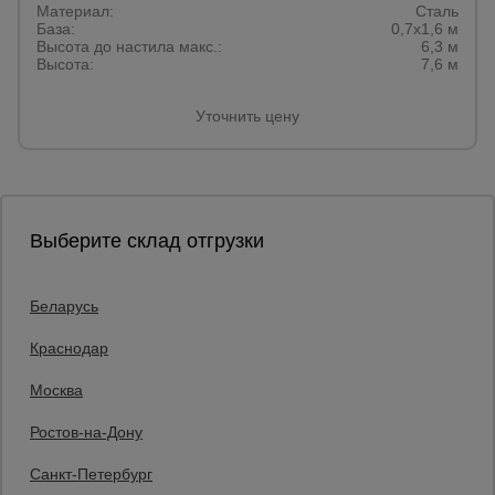
Материал:
Сталь
База:
0,7х1,6 м
Высота до настила макс.:
6,3 м
Высота:
7,6 м
Уточнить цену
Выберите склад отгрузки
Беларусь
Каталог товаров
О компании
Краснодар
Аренда оборудования
Москва
Франшиза
Доставка
Ростов-на-Дону
Контакты
Статьи
Санкт-Петербург
Защитные конструкции