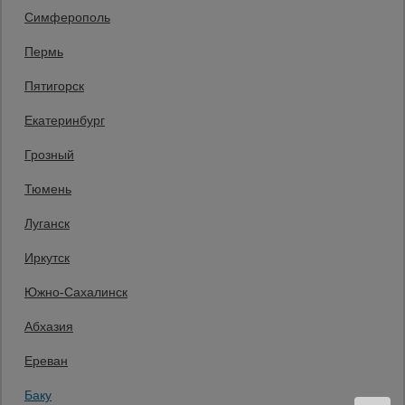
Единая справочная
Симферополь
8 (800) 200-25-90
Пермь
Заказать звонок
Пятигорск
бесплатно по России
Баку
Екатеринбург
+994 55 388 22 82
Заказать звонок
Грозный
Пн.-Пт. 9:00 - 18:00 Сб. 10:00-14:00 Вс. выходной
Тюмень
Мы в социальных сетях:
Луганск
Принимаем к оплате
Иркутск
Южно-Сахалинск
Все права защищены и охраняются законом. © 2008-2026 ООО
Абхазия
«Промышленник» Продажа строительных конструкций и другого
оборудования в нашей компании. Информация на сайте www.prom23.ru
не является публичной офертой
Ереван
Вы принимаете условия политики в отношении обработки персональных
данных и пользовательского соглашения каждый раз, когда оставляете
Баку
свои данные в любой форме обратной связи на сайте prom23.ru и его