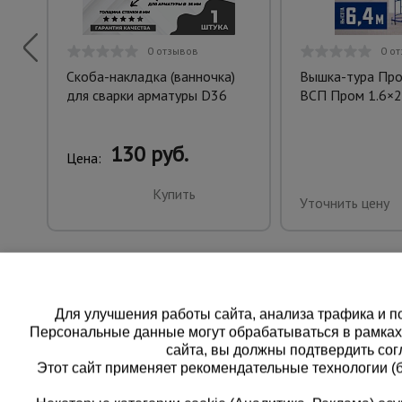
0 отзывов
0 о
Скоба-накладка (ванночка)
Вышка-тура Пр
для сварки арматуры D36
ВСП Пром 1.6×2.
130 руб.
Цена:
Купить
Уточнить цену
Для улучшения работы сайта, анализа трафика и по
Персональные данные могут обрабатываться в рамка
сайта, вы должны подтвердить сог
Этот сайт применяет рекомендательные технологии (