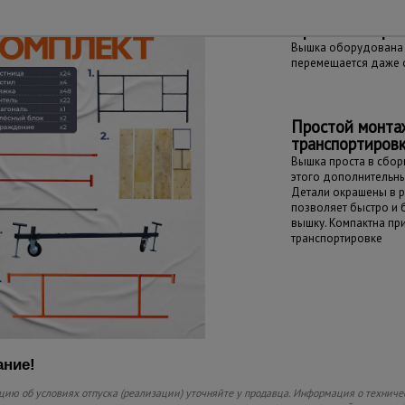
Простота пере
Вышка оборудована 
перемещается даже 
Простой монта
транспортиров
Вышка проста в сборк
этого дополнительны
Детали окрашены в р
позволяет быстро и
вышку. Компактна пр
транспортировке
ние!
ию об условиях отпуска (реализации) уточняйте у продавца. Информация о техниче