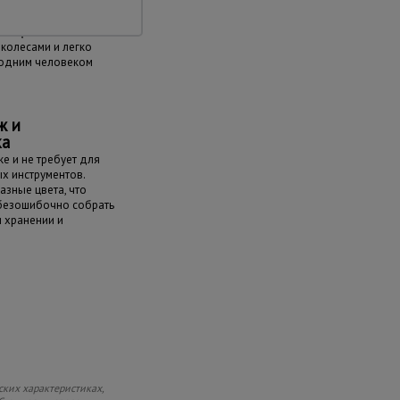
мещения
колесами и легко
одним человеком
ж и
ка
е и не требует для
х инструментов.
азные цвета, что
 безошибочно собрать
и хранении и
ских характеристиках,