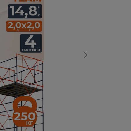
а
атурой
от