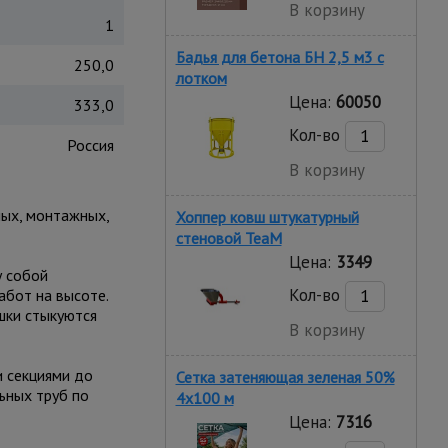
В корзину
1
Бадья для бетона БН 2,5 м3 с
250,0
лотком
Цена:
60050
333,0
Кол-во
Россия
В корзину
ных, монтажных,
Хоппер ковш штукатурный
стеновой TeaM
Цена:
3349
у собой
Кол-во
абот на высоте.
шки стыкуются
В корзину
и секциями до
Сетка затеняющая зеленая 50%
ьных труб по
4х100 м
Цена:
7316