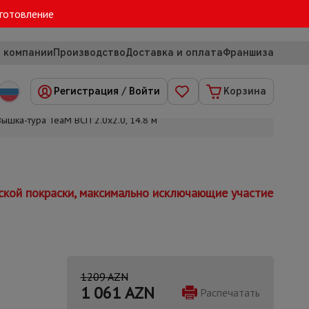
зготовление
 компании
Производство
Доставка и оплата
Франшиза
Регистрация
/
Войти
Корзина
Вышка-тура TeaM ВСП 2.0х2.0, 14.8 м
ской покраски, максимально исключающие участие
1209 AZN
1 061
AZN
Распечатать