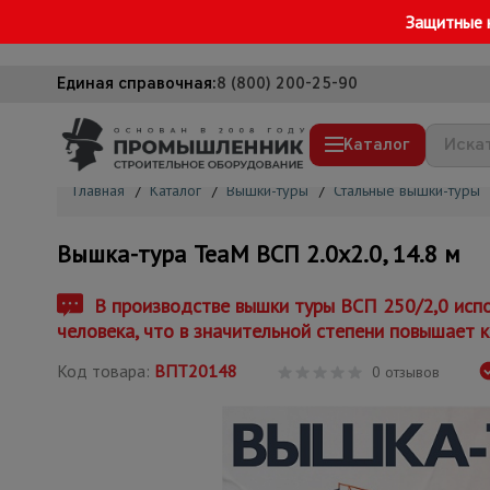
Защитные 
Единая справочная:
8 (800) 200-25-90
Каталог
Главная
/
Каталог
/
Вышки-туры
/
Стальные вышки-туры
Строительные леса
Вышка-тура TeaM ВСП 2.0х2.0, 14.8 м
Вышки-туры
Подмости строительные
В производстве вышки туры ВСП 250/2,0 испо
человека, что в значительной степени повышает к
Сетка, тенты, брезенты
Код товара:
ВПТ20148
Строительные подъемники
0 отзывов
Грузоподъемное оборудование
Мусоропровод строительный
Фанера ламинированная