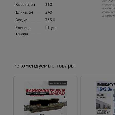
комплекте
Высота, см
310
стоимость
продавца.
Длина, см
240
соответс
и характ
Вес, кг
333.0
Единица
Штука
товара
Рекомендуемые товары