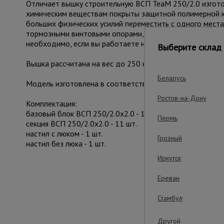
Отличает вышку строительную ВСП TeaM 250/2.0 изготов
химическим веществам покрыты защитной полимерной к
больших физических усилий переместить с одного мест
тормозными винтовыми опорами, находящихся рядом с к
необходимо, если вы работаете на неровной площадке.
Выберите склад 
Вышка рассчитана на вес до 250 кг. На ней комфортно
Беларусь
Модель изготовлена в соответствии с требованиями ГО
Ростов-на-Дону
Комплектация:
базовый блок ВСП 250/2.0х2.0 - 1 шт.
Пермь
секция ВСП 250/2.0х2.0 - 11 шт.
настил с люком - 1 шт.
Грозный
настил без люка - 1 шт.
Иркутск
Ереван
Важные преим
Стамбул
Другой