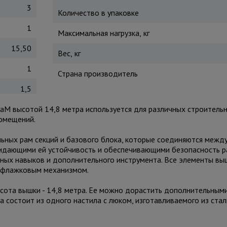
3
Количество в упаковке
1
Максимальная нагрузка, кг
15,50
Вес, кг
1
Страна производитель
1,5
aM высотой 14,8 метра используется для различных строитель
помещений.
льных рам секций и базового блока, которые соединяются межд
ридающими ей устойчивость и обеспечивающими безопасность р
ьных навыков и дополнительного инструмента. Все элементы вы
ся флажковым механизмом.
сота вышки - 14,8 метра. Ее можно дорастить дополнительным
а состоит из одного настила с люком, изготавливаемого из стал