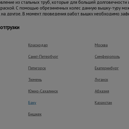
ление из стальных труб, которые для большей долговечности 
раской. С помощью обрезиненных колес данную вышку-туру мож
а на другое. В момент проведения работ вышку необходимо заф
аждым колесом. Также ими можно тонко отрегулировать высот
отгрузки
 может разместиться рабочий с необходимым оборудованием.
Краснодар
Москва
СТ Р 58755-2019.
Санкт-Петербург
Симферополь
Пятигорск
Екатеринбург
Тюмень
Луганск
Южно-Сахалинск
Абхазия
Баку
Казахстан
ущества – эффективная работа
Бишкек