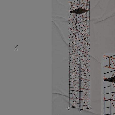
Опалубка
Вибротехника для строительств
Оборудование для работы с арм
Оборудование для бетонных раб
Техника для склада
Тачки строительные и садовые
Лестницы и стремянки
Штукатурные комплекты
Сварочные аппараты
Тепловые пушки
Металл и металлообработка