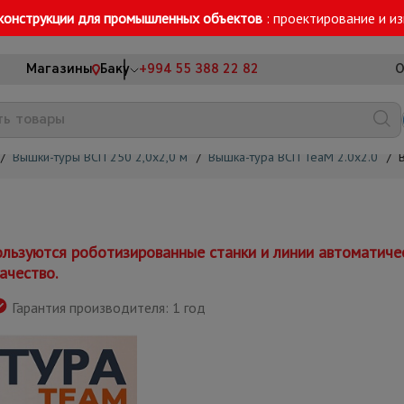
конструкции для промышленных объектов
: проектирование и и
Магазины
Баку
+994 55 388 22 82
О
/
Вышки-туры ВСП 250 2,0х2,0 м
/
Вышка-тура ВСП TeaM 2.0х2.0
/
льзуются роботизированные станки и линии автоматиче
ачество.
Гарантия производителя: 1 год