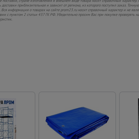
 поставки, стране изготовления и внешнем виде товара носит справочный характер. 
 доставки приблизительная и зависит от региона, из которого поступил заказ. Точную
 Вся информация о товарах на сайте prom23.ru носит справочный характер и не явл
твии с пунктом 2 статьи 437 ГК РФ. Убедительно просим Вас при покупке проверять
еристик.