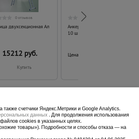
0 отзывов
0 отзывов
ица двухсекционная Ал
Анкер для опалубки упаковка
10 шт.
15212 руб.
2134 руб.
Цена:
Купить
Предзаказ
также счетчики Яндекс.Метрики и Google Analytics.
персональных данных
. Для продолжения использования
файлов cookies в указанных целях.
охожие товары»). Подробности и способы отказа — на