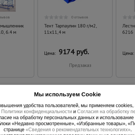
тзывов
0 отзывов
омышленник
Тент Тарпаулин 180 г/м2,
Лестн
0, 6.4 м
11х11,4 м
6216
9174 руб.
Цена:
Цена:
Предзаказ
Мы используем Cookie
вышения удобства пользователей, мы применяем cookies, а 
х
Политики конфиденциальности
и
Согласия на обработку 
ласие на обработку персональных данных и использование 
блоки «Недавно просмотренные», «Избранные товары», «П
странице
«Сведения о рекомендательных технологиях»
.