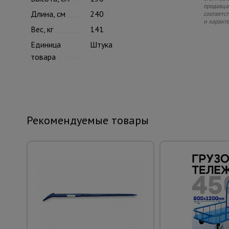
продавца.
Длина, см
240
соответс
и характ
Вес, кг
141
Единица
Штука
товара
Рекомендуемые товары