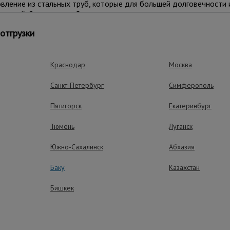
ление из стальных труб, которые для большей долговечности 
раской. С помощью обрезиненных колес данную вышку-туру мож
а на другое. В момент проведения работ вышку необходимо заф
отгрузки
аждым колесом. Также ими можно тонко отрегулировать высот
 может разместиться рабочий с необходимым оборудованием.
Краснодар
Москва
СТ Р 58755-2019.
Санкт-Петербург
Симферополь
Пятигорск
Екатеринбург
Тюмень
Луганск
Южно-Сахалинск
Абхазия
Баку
Казахстан
ущества – эффективная работа
Бишкек