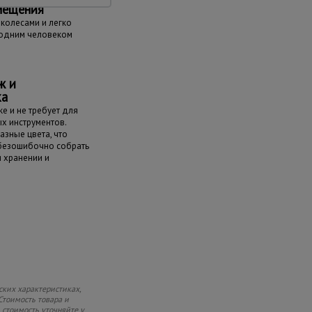
мещения
колесами и легко
одним человеком
ж и
ка
е и не требует для
х инструментов.
азные цвета, что
 безошибочно собрать
и хранении и
ских характеристиках,
Стоимость товара и
 стоимость уточняйте у