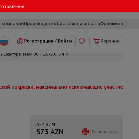
зготовление
 компании
Производство
Доставка и оплата
Франшиза
Регистрация
/
Войти
Корзина
Вышка-тура TeaM ВСП 1.6х2.0, 6.4 м
ской покраски, максимально исключающие участие
654 AZN
573
AZN
Распечатать