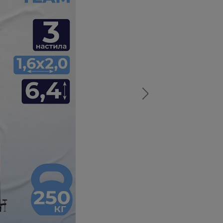
а
атурой
от