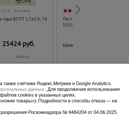
0 отзывов
7 отзывов
-тура ВСПT 1.2х2.0, 7.6
Лестница трехсекционная Ал
5310
25424 руб.
10929 руб.
Цена:
Купить
Купить
также счетчики Яндекс.Метрики и Google Analytics.
персональных данных
. Для продолжения использования
файлов cookies в указанных целях.
охожие товары»). Подробности и способы отказа — на
 разрешения Роскомнадзора № 9484204 от 04.06.2025.
Мы в социальных сетях: