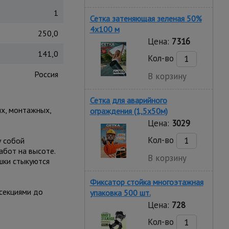
1
Сетка затеняющая зеленая 50%
4х100 м
250,0
Цена:
7316
141,0
Кол-во
Россия
В корзину
Сетка для аварийного
х, монтажных,
ограждения (1,5х50м)
Цена:
3029
Кол-во
у собой
абот на высоте.
В корзину
шки стыкуются
Фиксатор стойка многоэтажная
секциями до
упаковка 500 шт.
Цена:
728
Кол-во