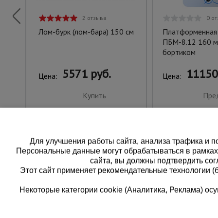
2 отзыва
0 о
Лом-бурк (лом-бара) 150 см
Платформенная
ПБМ-8.12 160 м
бортиком
5571 руб.
11150
Цена:
Цена:
Купить
Пре
Для улучшения работы сайта, анализа трафика и по
Персональные данные могут обрабатываться в рамка
сайта, вы должны подтвердить сог
Этот сайт применяет рекомендательные технологии (
Некоторые категории cookie (Аналитика, Реклама) о
Каталог товаров
Единая