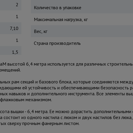
2
Количество в упаковке
1
Максимальная нагрузка, кг
7,10
Вес, кг
1
Страна производитель
1,5
aM высотой 6,4 метра используется для различных строительны
помещений.
льных рам секций и базового блока, которые соединяются межд
ридающими ей устойчивость и обеспечивающими безопасность р
ьных навыков и дополнительного инструмента. Все элементы вы
ся флажковым механизмом.
сота вышки - 6,4 метра. Ее можно дорастить дополнительными 
а состоит из одного настила с люком и двух настилов без люка,
ытых сверху прочным фанерным листом.