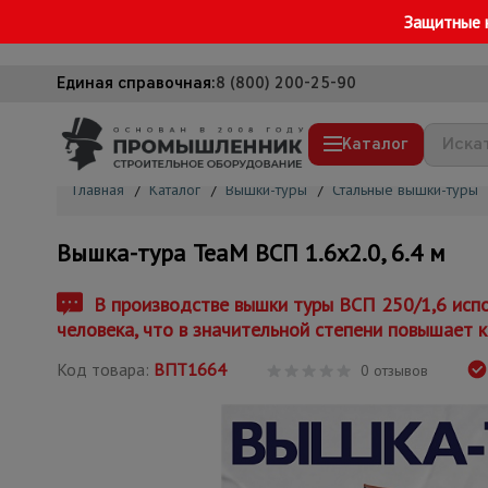
Защитные 
Единая справочная:
8 (800) 200-25-90
Каталог
Главная
/
Каталог
/
Вышки-туры
/
Стальные вышки-туры
Строительные леса
Вышка-тура TeaM ВСП 1.6х2.0, 6.4 м
Вышки-туры
Подмости строительные
В производстве вышки туры ВСП 250/1,6 испо
человека, что в значительной степени повышает к
Сетка, тенты, брезенты
Код товара:
ВПТ1664
Строительные подъемники
0 отзывов
Грузоподъемное оборудование
Мусоропровод строительный
Фанера ламинированная