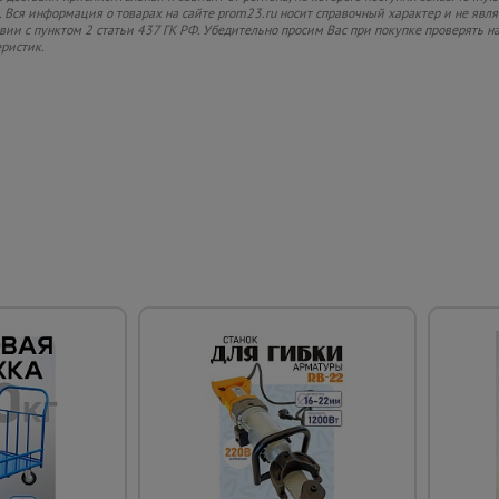
 Вся информация о товарах на сайте prom23.ru носит справочный характер и не явл
твии с пунктом 2 статьи 437 ГК РФ. Убедительно просим Вас при покупке проверять
еристик.