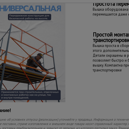
Простота пере
Вышка оборудована 
перемещается даже 
Простой монта
транспортиров
Вышка проста в сборк
этого дополнительны
Детали окрашены в р
позволяет быстро и
вышку. Компактна пр
транспортировке
ние!
ию об условиях отпуска (реализации) уточняйте у продавца. Информация о техниче
 поставки, стране изготовления и внешнем виде товара носит справочный характер. 
 доставки приблизительная и зависит от региона, из которого поступил заказ. Точную