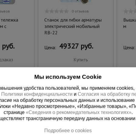
тзывов
0 отзывов
 тележка
Станок для гибки арматуры
Вышка
м с
электрический мобильный
м
RB-22
 руб.
49327 руб.
Цена:
Цена:
дзаказ
Купить
Мы используем Cookie
вышения удобства пользователей, мы применяем cookies, а 
х
Политики конфиденциальности
и
Согласия на обработку 
ласие на обработку персональных данных и использование 
блоки «Недавно просмотренные», «Избранные товары», «П
странице
«Сведения о рекомендательных технологиях»
.
существляют трансграничную передачу данных на основании
Подробнее о cookies
 справочная
Баку