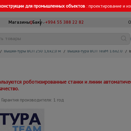
конструкции для промышленных объектов
: проектирование и и
Магазины
Баку
+994 55 388 22 82
О
/
Вышки-туры ВСП 250 1,6x2,0 м
/
Вышка-тура ВСП TeaM 1.6х2.0
/
льзуются роботизированные станки и линии автоматиче
ачество.
Гарантия производителя: 1 год