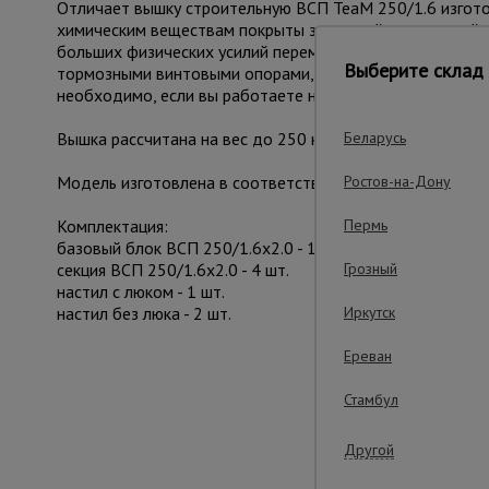
Отличает вышку строительную ВСП TeaM 250/1.6 изготов
химическим веществам покрыты защитной полимерной к
больших физических усилий переместить с одного мест
Выберите склад 
тормозными винтовыми опорами, находящихся рядом с к
необходимо, если вы работаете на неровной площадке.
Вышка рассчитана на вес до 250 кг. На ней комфортно
Беларусь
Модель изготовлена в соответствии с требованиями ГО
Ростов-на-Дону
Комплектация:
Пермь
базовый блок ВСП 250/1.6х2.0 - 1 шт.
секция ВСП 250/1.6х2.0 - 4 шт.
Грозный
настил с люком - 1 шт.
настил без люка - 2 шт.
Иркутск
Ереван
Важные преим
Стамбул
Другой