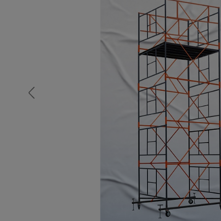
Опалубка
Вибротехника для строительств
Оборудование для работы с арм
Оборудование для бетонных раб
Техника для склада
Тачки строительные и садовые
Лестницы и стремянки
Штукатурные комплекты
Сварочные аппараты
Тепловые пушки
Металл и металлообработка