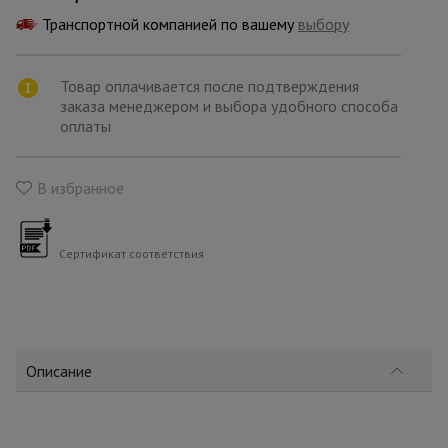
для
склада
Транспортной компанией по вашему
выбору
Товар оплачивается после подтверждения
Тачки
строительные
заказа менеджером и выбора удобного способа
и садовые
оплаты
В избранное
Лестницы
и
стремянки
Сертификат соответствия
Штукатурные
комплекты
Описание
Сварочные
аппараты