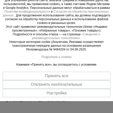
технику безопасности. Помните, вышка
Для улучшения работы сайта, анализа трафика и повышения удобства
пользователей, мы применяем cookies, а также счетчики Яндекс.Метрики
выдерживает общий вес до 250 кг.
и Google Analytics. Персональные данные могут обрабатываться в рамках
Политики конфиденциальности
и
Согласия на обработку персональных
данных
. Для продолжения использования сайта, вы должны подтвердить
ВАЖНО:
при высоте вышки более 5 метров
согласие на обработку персональных данных и использование файлов
cookies в указанных целях.
рекомендуем использовать комплект
Этот сайт применяет рекомендательные технологии (блоки «Недавно
стабилизаторов
для обеспечения лучшей
просмотренные», «Избранные товары», «Похожие товары»).
Подробности и способы отказа — на странице
«Сведения о
устойчивости и безопасности проводимых на
рекомендательных технологиях»
.
вышке работ.
Некоторые категории cookie (Аналитика, Реклама) осуществляют
трансграничную передачу данных на основании разрешения
Обращаем ваше внимание, что в процессе
Роскомнадзора № 9484204 от 04.06.2025.
транспортировки вышка может получить
Подробнее о cookies
визуальные потертости, царапины и прочее, что
никак не влияет на ее эксплуатационные
Нажимая «Принять все», вы соглашаетесь с условиями.
характеристики и не признается браком.
Принять все
ВНИМАНИЕ !!!
Данная модель вышки с
Отклонить необязательные
измененным конструктивом не совместима для
Настройка
наращивания с вышками ВСП "Промышленник",
произведенными до 01.10.2023 г.