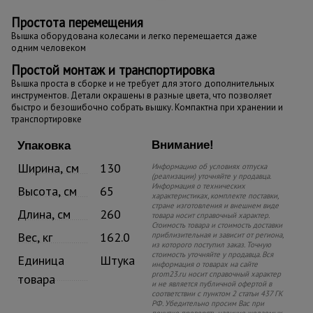
Простота перемещения
Вышка оборудована колесами и легко перемещается даже
одним человеком
Простой монтаж и транспортировка
Вышка проста в сборке и не требует для этого дополнительных
инструментов. Детали окрашены в разные цвета, что позволяет
быстро и безошибочно собрать вышку. Компактна при хранении и
транспортировке
Внимание!
Упаковка
Ширина, см
130
Информацию об условиях отпуска
(реализации) уточняйте у продавца.
Информация о технических
Высота, см
65
характеристиках, комплекте поставки,
стране изготовления и внешнем виде
Длина, см
260
товара носит справочный характер.
Стоимость товара и стоимость доставки
Вес, кг
162.0
приблизительная и зависит от региона,
из которого поступил заказ. Точную
стоимость уточняйте у продавца. Вся
Единица
Штука
информация о товарах на сайте
prom23.ru носит справочный характер
товара
и не является публичной офертой в
соответствии с пунктом 2 статьи 437 ГК
РФ. Убедительно просим Вас при