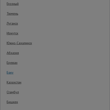
Грозный
Код товара:
ВП1664
3 отзыва
Сетка,
Тюмень
тенты,
Гарантия производителя: 1 год
брезенты
Луганск
Иркутск
Строительные
подъемники
Южно-Сахалинск
Абхазия
Грузоподъемное
оборудование
Ереван
Баку
Каталог
Мусоропровод
Казахстан
строительный
всех
товаров
Стамбул
Бишкек
Фанера
ламинированная