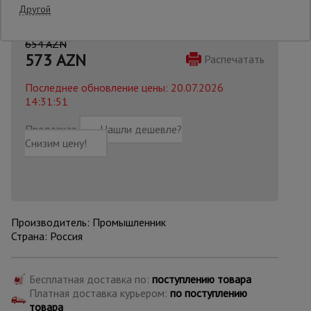
Другой
Опалубка
654 AZN
573
AZN
Распечатать
Последнее обновление цены: 20.07.2026
Вибротехника
для
14:31:51
строительства
Предзаказ
Нашли дешевле?
Снизим цену!
Оборудование
для работы с
арматурой
Производитель: Промышленник
Оборудование
Страна: Россия
для бетонных
работ
Бесплатная доставка по:
поступлению товара
Платная доставка курьером:
по поступлению
Техника
товара