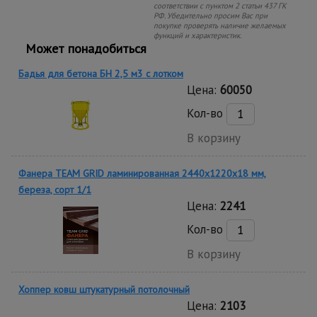
соответствии с пунктом 2 статьи 437 ГК
РФ. Убедительно просим Вас при
покупке проверять наличие желаемых
функций и характеристик.
Может понадобиться
Бадья для бетона БН 2,5 м3 с лотком
Цена:
60050
Кол-во
В корзину
Фанера TEAM GRID ламинированная 2440х1220х18 мм,
береза, сорт 1/1
Цена:
2241
Кол-во
В корзину
Хоппер ковш штукатурный потолочный
Цена:
2103