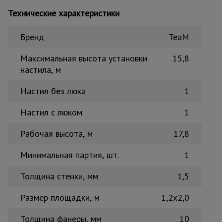
Тепловые
Технические характеристики
пушки
Бренд
TeaM
Металл и
Максимальная высота установки
15,8
металлообработка
настила, м
Настил без люка
1
Настил с люком
1
Рабочая высота, м
17,8
Минимальная партия, шт.
1
Толщина стенки, мм
1,5
Размер площадки, м
1,2x2,0
Толщина фанеры, мм
10