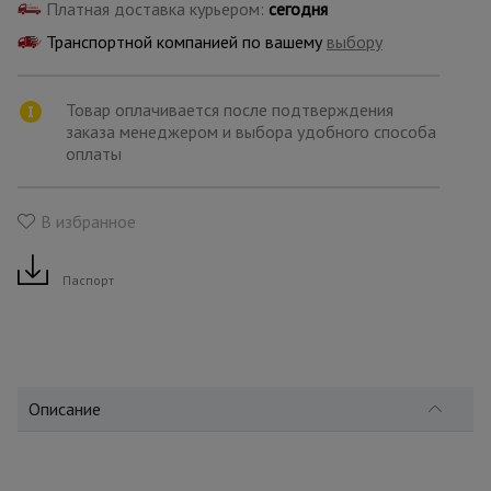
для
Платная доставка курьером:
сегодня
склада
Транспортной компанией по вашему
выбору
Тачки
Товар оплачивается после подтверждения
строительные
и садовые
заказа менеджером и выбора удобного способа
оплаты
Лестницы
В избранное
и
стремянки
Паспорт
Штукатурные
комплекты
Описание
Сварочные
аппараты