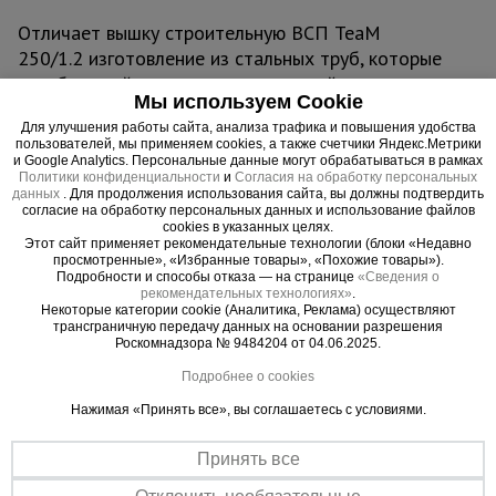
Отличает вышку строительную ВСП TeaM
250/1.2 изготовление из стальных труб, которые
для большей долговечности и устойчивости к
Мы используем Cookie
химическим веществам покрыты защитной
Для улучшения работы сайта, анализа трафика и повышения удобства
полимерной краской. С помощью обрезиненных
пользователей, мы применяем cookies, а также счетчики Яндекс.Метрики
колес данную вышку-туру можно быстро и без
и Google Analytics. Персональные данные могут обрабатываться в рамках
Политики конфиденциальности
и
Согласия на обработку персональных
больших физических усилий переместить с
данных
. Для продолжения использования сайта, вы должны подтвердить
одного места на другое. В момент проведения
согласие на обработку персональных данных и использование файлов
cookies в указанных целях.
работ вышку необходимо зафиксировать
Этот сайт применяет рекомендательные технологии (блоки «Недавно
тормозными винтовыми опорами, находящихся
просмотренные», «Избранные товары», «Похожие товары»).
Подробности и способы отказа — на странице
«Сведения о
рядом с каждым колесом. Также ими можно
рекомендательных технологиях»
.
тонко отрегулировать высоту вышки. Это
Некоторые категории cookie (Аналитика, Реклама) осуществляют
трансграничную передачу данных на основании разрешения
необходимо, если вы работаете на неровной
Роскомнадзора № 9484204 от 04.06.2025.
площадке.
Подробнее о cookies
Нажимая «Принять все», вы соглашаетесь с условиями.
Вышка рассчитана на вес до 250 кг. На ней
комфортно может разместиться рабочий с
Принять все
необходимым оборудованием.