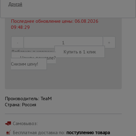
1164 AZN
Другой
1 021
AZN
Распечатать
Опалубка
Последнее обновление цены: 06.08.2026
09:48:29
Вибротехника
для
строительства
Добавить в корзину
Купить в 1 клик
Нашли дешевле?
Снизим цену!
Оборудование
для работы с
арматурой
Производитель: TeaM
Оборудование
Страна: Россия
для бетонных
работ
Самовывоз:
Бесплатная доставка по:
поступлению товара
Техника