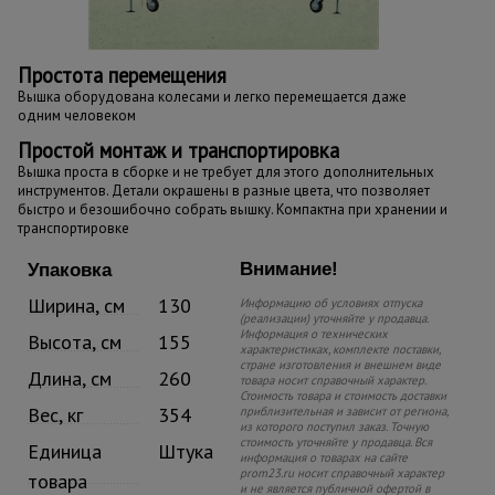
Простота перемещения
Вышка оборудована колесами и легко перемещается даже
одним человеком
Простой монтаж и транспортировка
Вышка проста в сборке и не требует для этого дополнительных
инструментов. Детали окрашены в разные цвета, что позволяет
быстро и безошибочно собрать вышку. Компактна при хранении и
транспортировке
Внимание!
Упаковка
Ширина, см
130
Информацию об условиях отпуска
(реализации) уточняйте у продавца.
Информация о технических
Высота, см
155
характеристиках, комплекте поставки,
стране изготовления и внешнем виде
Длина, см
260
товара носит справочный характер.
Стоимость товара и стоимость доставки
Вес, кг
354
приблизительная и зависит от региона,
из которого поступил заказ. Точную
стоимость уточняйте у продавца. Вся
Единица
Штука
информация о товарах на сайте
prom23.ru носит справочный характер
товара
и не является публичной офертой в