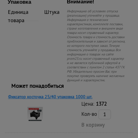
Внимание!
Упаковка
Единица
Штука
Информацию об условиях отпуска
(реализации) уточняйте у продавца.
товара
Информация о технических
характеристиках, комплекте поставки,
стране изготовления и внешнем виде
товара носит справочный характер.
Стоимость товара и стоимость доставки
приблизительная и зависит от региона,
из которого поступил заказ. Точную
стоимость уточняйте у продавца. Вся
информация о товарах на сайте
prom23.ru носит справочный характер
и не является публичной офертой в
соответствии с пунктом 2 статьи 437 ГК
РФ. Убедительно просим Вас при
покупке проверять наличие желаемых
функций и характеристик.
Может понадобиться
Фиксатор косточка 25/40 упаковка 1000 шт.
Цена:
1372
Кол-во
В корзину