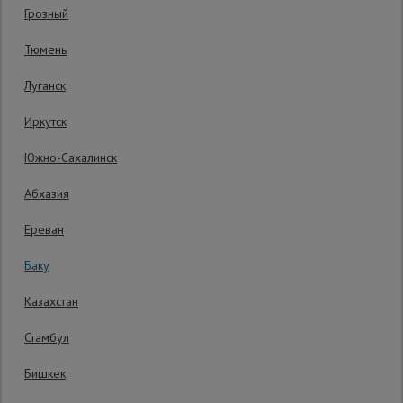
Гарантия производителя: 1 год
Грозный
Сетка,
Тюмень
тенты,
брезенты
Луганск
Иркутск
Строительные
подъемники
Южно-Сахалинск
Абхазия
Грузоподъемное
оборудование
Ереван
Баку
Каталог
Мусоропровод
Казахстан
строительный
всех
товаров
Стамбул
Бишкек
Фанера
ламинированная