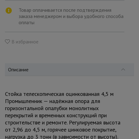
для
склада
Товар оплачивается после подтверждения
заказа менеджером и выбора удобного способа
оплаты
Тачки
строительные
и садовые
В избранное
Лестницы
и
стремянки
Описание
Штукатурные
Стойка телескопическая оцинкованная 4,5 м
комплекты
Промышленник — надёжная опора для
горизонтальной опалубки монолитных
перекрытий и временных конструкций при
Сварочные
строительстве и ремонте. Регулируемая высота
аппараты
от 2,96 до 4,5 м, горячее цинковое покрытие,
нагрузка до 3 тонн (в зависимости от высоты).