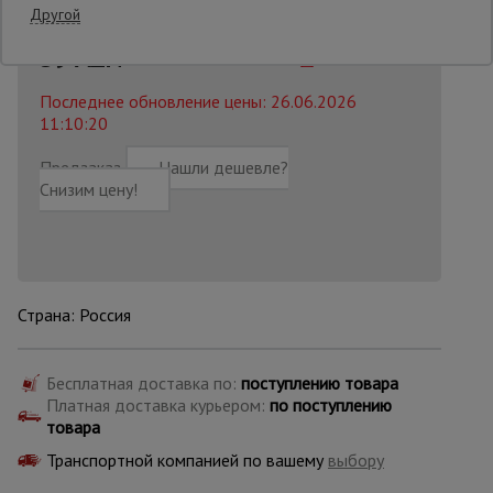
Другой
68 AZN
59
AZN
Распечатать
Опалубка
Последнее обновление цены: 26.06.2026
11:10:20
Вибротехника
для
Предзаказ
Нашли дешевле?
строительства
Снизим цену!
Оборудование
для работы с
арматурой
Страна: Россия
Оборудование
Бесплатная доставка по:
поступлению товара
для бетонных
работ
Платная доставка курьером:
по поступлению
товара
Транспортной компанией по вашему
выбору
Техника