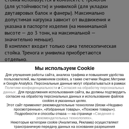
(для устойчивости) и унивилкой (для укладки
двутавровых балок и фанеры). Максимально
допустимая нагрузка зависит от выдвижения и
указана в паспорте изделия (на минимальной
высоте — до 3 тонн, на максимальной —
значительно меньше).
В комплект входит только сама телескопическая
стойка. Тренога и унивилка приобретаются
отдельно.
Область применения: монолитное строительство
Мы используем Cookie
перекрытий жилых и промышленных зданий,
Для улучшения работы сайта, анализа трафика и повышения удобства
временные опоры при реконструкции и ремонте,
пользователей, мы применяем cookies, а также счетчики Яндекс.Метрики
и Google Analytics. Персональные данные могут обрабатываться в рамках
поддержка горизонтальных щитов опалубки
Политики конфиденциальности
и
Согласия на обработку персональных
любой конфигурации
данных
. Для продолжения использования сайта, вы должны подтвердить
согласие на обработку персональных данных и использование файлов
Преимущества:
cookies в указанных целях.
Этот сайт применяет рекомендательные технологии (блоки «Недавно
просмотренные», «Избранные товары», «Похожие товары»).
- Усиленные трубы 3 мм - повышенная несущая
Подробности и способы отказа — на странице
«Сведения о
способность
рекомендательных технологиях»
.
Некоторые категории cookie (Аналитика, Реклама) осуществляют
- Горячее цинкование - защита от коррозии
трансграничную передачу данных на основании разрешения