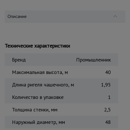
для
склада
Описание
Тачки
строительные
и садовые
Технические характеристики
Лестницы
Бренд
Промышленник
и
стремянки
Максимальная высота, м
40
Длина ригеля чашечного, м
1,95
Штукатурные
комплекты
Количество в упаковке
1
Толщина стенки, мм
2,5
Сварочные
аппараты
Наружный диаметр, мм
48