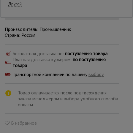
Другой
Опалубка
Производитель: Промышленник
Страна: Россия
Вибротехника
для
строительства
Бесплатная доставка по:
поступлению товара
Платная доставка курьером:
по поступлению
товара
Оборудование
для работы с
Транспортной компанией по вашему
выбору
арматурой
Товар оплачивается после подтверждения
заказа менеджером и выбора удобного способа
Оборудование
для бетонных
оплаты
работ
В избранное
Техника