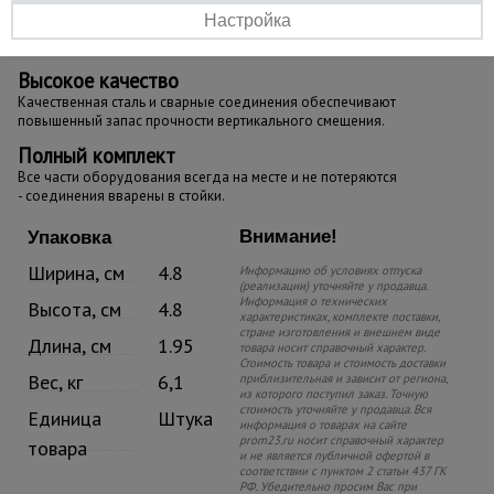
Настройка
Высокое качество
Качественная сталь и сварные соединения обеспечивают
повышенный запас прочности вертикального смещения.
Полный комплект
Все части оборудования всегда на месте и не потеряются
- соединения вварены в стойки.
Внимание!
Упаковка
Ширина, см
4.8
Информацию об условиях отпуска
(реализации) уточняйте у продавца.
Информация о технических
Высота, см
4.8
характеристиках, комплекте поставки,
стране изготовления и внешнем виде
Длина, см
1.95
товара носит справочный характер.
Стоимость товара и стоимость доставки
Вес, кг
6,1
приблизительная и зависит от региона,
из которого поступил заказ. Точную
стоимость уточняйте у продавца. Вся
Единица
Штука
информация о товарах на сайте
prom23.ru носит справочный характер
товара
и не является публичной офертой в
соответствии с пунктом 2 статьи 437 ГК
РФ. Убедительно просим Вас при