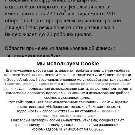
водостойкое покрытие из фенольной пленки
2
имеет плотность 720 г/м
и истираемость 350
оборотов. Торцы прокрашены акриловой краской.
Для удобства резки поверхность разлинована.
Выдерживает до 20 рабочих циклов.
Области применения ламинированной фанеры:
стеновая опалубка;
опалубка фундамента;
Мы используем Cookie
опалубка перекрытий;
Для улучшения работы сайта, анализа трафика и повышения удобства
пользователей, мы применяем cookies, а также счетчики Яндекс.Метрики
опалубка колонн;
и Google Analytics. Персональные данные могут обрабатываться в рамках
опалубка при строительстве мостов и
Политики конфиденциальности
и
Согласия на обработку персональных
данных
. Для продолжения использования сайта, вы должны подтвердить
тоннелей;
согласие на обработку персональных данных и использование файлов
погрузочные площадки и складские мостики
cookies в указанных целях.
Этот сайт применяет рекомендательные технологии (блоки «Недавно
обслуживания;
просмотренные», «Избранные товары», «Похожие товары»).
хозяйственные постройки;
Подробности и способы отказа — на странице
«Сведения о
рекомендательных технологиях»
.
оградительные сооружения и заборы;
Некоторые категории cookie (Аналитика, Реклама) осуществляют
сельскохозяйственные постройки;
трансграничную передачу данных на основании разрешения
Роскомнадзора № 9484204 от 04.06.2025.
складские помещения;