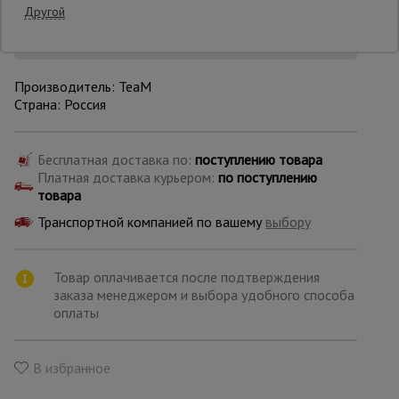
Другой
Уточнить цену
Опалубка
Производитель: TeaM
Страна: Россия
Вибротехника
для
строительства
Бесплатная доставка по:
поступлению товара
Платная доставка курьером:
по поступлению
товара
Оборудование
для работы с
Транспортной компанией по вашему
выбору
арматурой
Товар оплачивается после подтверждения
заказа менеджером и выбора удобного способа
Оборудование
для бетонных
оплаты
работ
В избранное
Техника