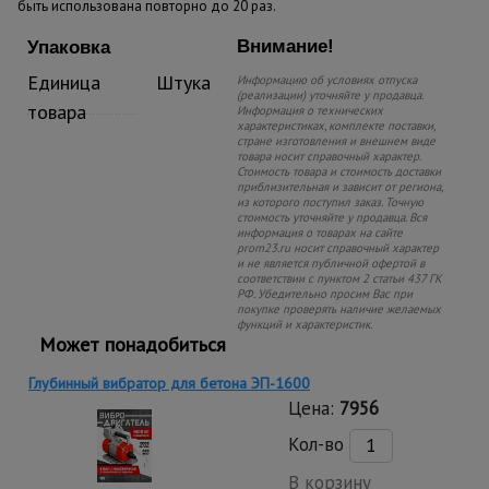
быть использована повторно до 20 раз.
Внимание!
Упаковка
Единица
Штука
Информацию об условиях отпуска
(реализации) уточняйте у продавца.
товара
Информация о технических
характеристиках, комплекте поставки,
стране изготовления и внешнем виде
товара носит справочный характер.
Стоимость товара и стоимость доставки
приблизительная и зависит от региона,
из которого поступил заказ. Точную
стоимость уточняйте у продавца. Вся
информация о товарах на сайте
prom23.ru носит справочный характер
и не является публичной офертой в
соответствии с пунктом 2 статьи 437 ГК
РФ. Убедительно просим Вас при
покупке проверять наличие желаемых
функций и характеристик.
Может понадобиться
Глубинный вибратор для бетона ЭП-1600
Цена:
7956
Кол-во
В корзину