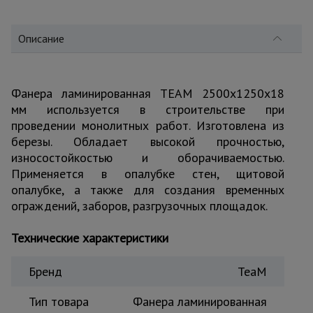
для
склада
Описание
Тачки
строительные
и садовые
Фанера ламинированная TEAM 2500х1250х18
мм используется в строительстве при
проведении монолитных работ. Изготовлена из
Лестницы
березы. Обладает высокой прочностью,
и
стремянки
износостойкостью и оборачиваемостью.
Применяется в опалубке стен, щитовой
опалубке, а также для создания временных
ограждений, заборов, разгрузочных площадок.
Штукатурные
комплекты
Технические характеристики
Сварочные
Бренд
TeaM
аппараты
Тип товара
Фанера ламинированная