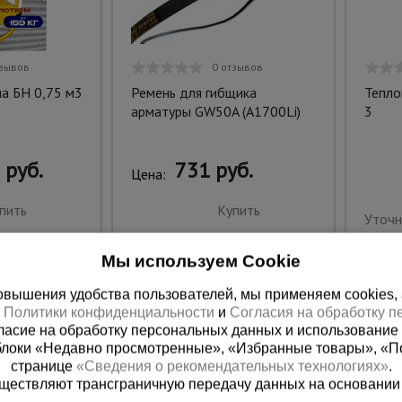
тзывов
0 отзывов
а БН 0,75 м3
Ремень для гибщика
Тепло
арматуры GW50A (A1700Li)
3
 руб.
731 руб.
Цена:
пить
Купить
Уточн
Мы используем Cookie
вышения удобства пользователей, мы применяем cookies, а 
х
Политики конфиденциальности
и
Согласия на обработку 
ласие на обработку персональных данных и использование 
блоки «Недавно просмотренные», «Избранные товары», «П
странице
«Сведения о рекомендательных технологиях»
.
существляют трансграничную передачу данных на основании