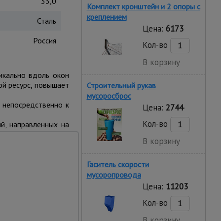
33,0
Комплект кронштейн и 2 опоры с
креплением
Сталь
Цена:
6173
Россия
Кол-во
В корзину
икально вдоль окон
ой ресурс, повышает
Строительный рукав
мусоросброс
 непосредственно к
Цена:
2744
Кол-во
й, направленных на
В корзину
Гаситель скорости
мусоропровода
Цена:
11203
Кол-во
В корзину