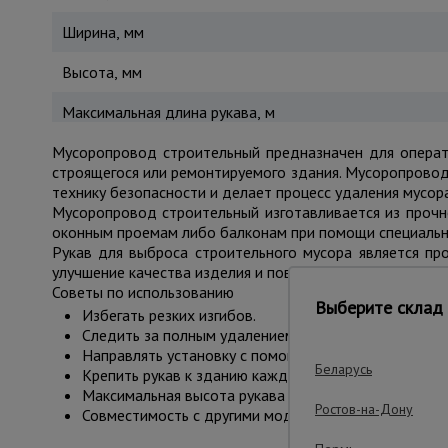
Ширина, мм
Высота, мм
Максимальная длина рукава, м
Мусоропровод строительный предназначен для операти
строящегося или ремонтируемого здания. Мусоропровод
технику безопасности и делает процесс удаления мусор
Мусоропровод строительный изготавливается из прочн
оконным проемам либо балконам при помощи специальн
Рукав для выброса строительного мусора является пр
улучшение качества изделия и повышения безопасности п
Советы по использованию
Выберите склад 
Избегать резких изгибов.
Следить за полным удалением мусора (особенно на 
Направлять установку с помощью внутренней веревки
Беларусь
Крепить рукав к зданию каждые 10 м.
Максимальная высота рукава - 80 м.
Ростов-на-Дону
Совместимость с другими моделями рукавов.