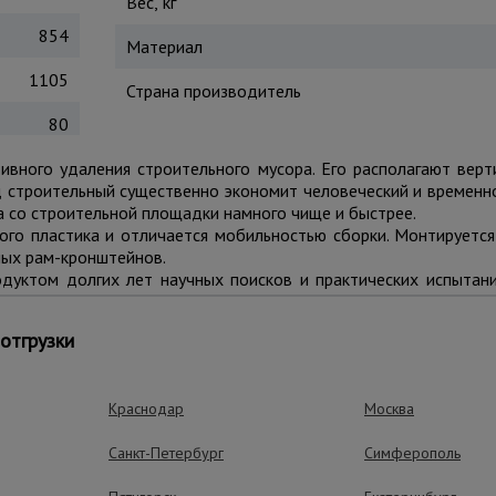
Вес, кг
854
Материал
1105
Страна производитель
80
вного удаления строительного мусора. Его располагают верт
 строительный существенно экономит человеческий и временн
а со строительной площадки намного чище и быстрее.
ого пластика и отличается мобильностью сборки. Монтируется
ых рам-кронштейнов.
одуктом долгих лет научных поисков и практических испытани
ри его эксплуатации.
отгрузки
выходе).
, закрепленной в начале и на выходе.
Краснодар
Москва
Санкт-Петербург
Симферополь