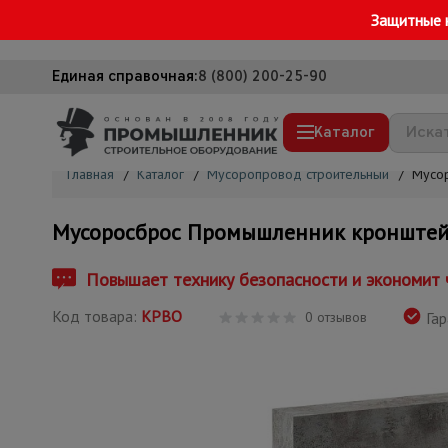
Защитные 
Единая справочная:
8 (800) 200-25-90
Каталог
Главная
/
Каталог
/
Мусоропровод строительный
/
Мусо
Строительные леса
Мусоросброс Промышленник кронштей
Вышки-туры
Подмости строительные
Повышает технику безопасности и экономит ч
Сетка, тенты, брезенты
Код товара:
КРВО
0 отзывов
Гар
Строительные подъемники
Грузоподъемное оборудование
Мусоропровод строительный
Фанера ламинированная