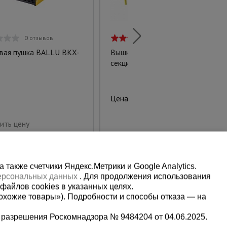
0 отзывов
2 отзыва
вая пушка BALLU BKX-
Вышка-тура ВСП 1,6Х2,0
секция
3087 руб.
Цена:
Купить
ить цену
также счетчики Яндекс.Метрики и Google Analytics.
персональных данных
. Для продолжения использования
файлов cookies в указанных целях.
охожие товары»). Подробности и способы отказа — на
 разрешения Роскомнадзора № 9484204 от 04.06.2025.