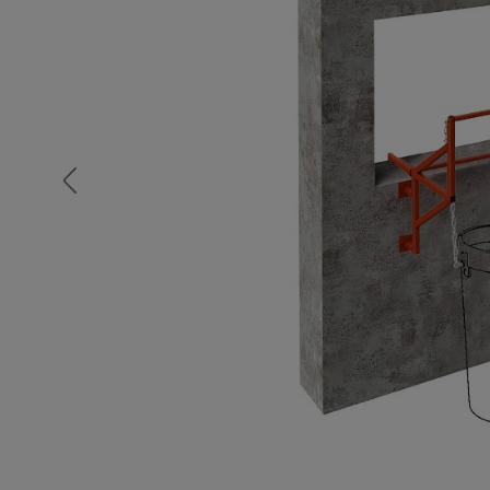
Опалубка
Вибротехника для строительств
Оборудование для работы с арм
Оборудование для бетонных раб
Техника для склада
Тачки строительные и садовые
Лестницы и стремянки
Штукатурные комплекты
Сварочные аппараты
Тепловые пушки
Металл и металлообработка