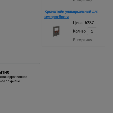
Кронштейн универсальный для
мусоросброса
Цена:
6287
Кол-во
В корзину
ление
 жесткую сборную
ами-фиксаторами к
ытие
 антикоррозионное
ное покрытие