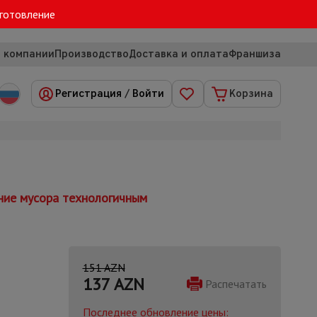
зготовление
 компании
Производство
Доставка и оплата
Франшиза
Регистрация
/
Войти
Корзина
ние мусора технологичным
151 AZN
137
AZN
Распечатать
Последнее обновление цены: