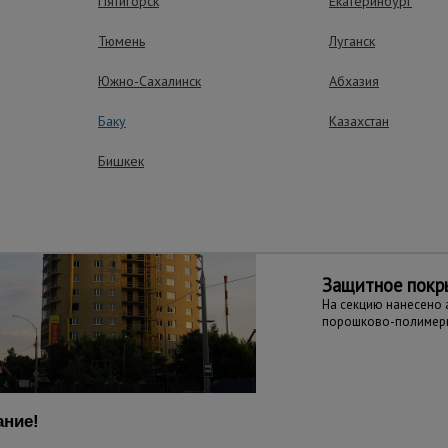
Пятигорск
Екатеринбург
Тюмень
Луганск
ущества – эффективная работа
Южно-Сахалинск
Абхазия
Баку
Казахстан
Надежное креп
Бишкек
Представляет собой
конструкцию с зажим
окну или балкону
Защитное покр
На секцию нанесено
порошково-полимер
ние!