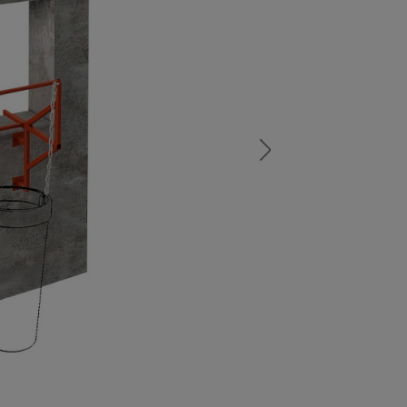
а
атурой
от