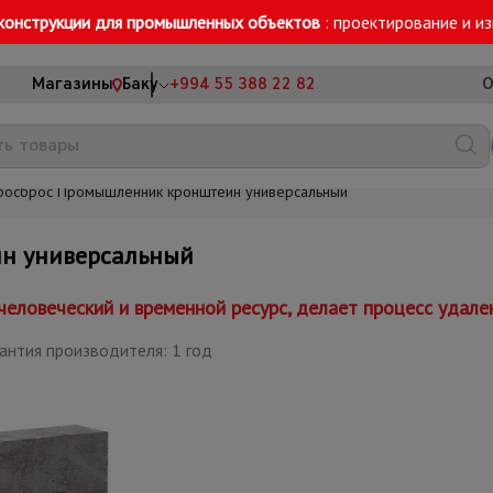
конструкции для промышленных объектов
: проектирование и и
Магазины
Баку
+994 55 388 22 82
О
росброс Промышленник кронштейн универсальный
н универсальный
еловеческий и временной ресурс, делает процесс удале
антия производителя: 1 год