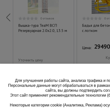
0 отзывов
0 о
Вышка-тура TeaM ВСП
Бадья для бетон
Резервуарная 2.0х2.0, 13.5 м
с лотком
29490
Цена:
Ку
Уточнить цену
Для улучшения работы сайта, анализа трафика и по
Персональные данные могут обрабатываться в рамка
сайта, вы должны подтвердить сог
Этот сайт применяет рекомендательные технологии (
Некоторые категории cookie (Аналитика, Реклама) о