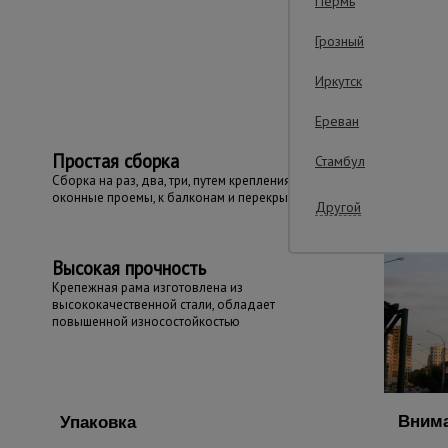
Пермь
Грозный
Важные преим
Иркутск
Ереван
Простая сборка
Стамбул
Сборка на раз, два, три, путем крепления в
оконные проемы, к балконам и перекрытиям
Другой
Высокая прочность
Крепежная рама изготовлена из
высококачественной стали, обладает
повышенной износостойкостью
Внима
Упаковка