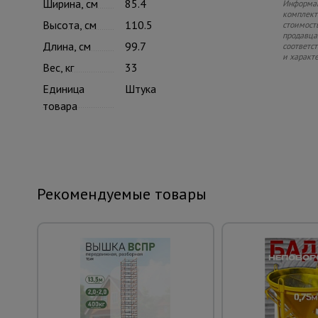
Ширина, см
85.4
Информац
комплекте
Высота, см
110.5
стоимость
продавца.
Длина, см
99.7
соответс
и характ
Вес, кг
33
Единица
Штука
товара
Рекомендуемые товары