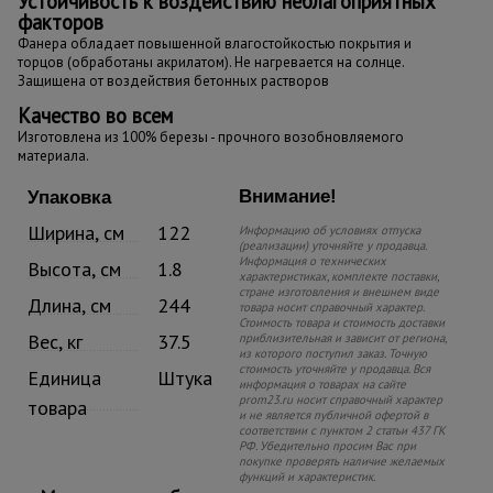
Устойчивость к воздействию неблагоприятных
факторов
Фанера обладает повышенной влагостойкостью покрытия и
торцов (обработаны акрилатом). Не нагревается на солнце.
Защищена от воздействия бетонных растворов
Качество во всем
Изготовлена из 100% березы - прочного возобновляемого
материала.
Внимание!
Упаковка
Ширина, см
122
Информацию об условиях отпуска
(реализации) уточняйте у продавца.
Информация о технических
Высота, см
1.8
характеристиках, комплекте поставки,
стране изготовления и внешнем виде
Длина, см
244
товара носит справочный характер.
Стоимость товара и стоимость доставки
Вес, кг
37.5
приблизительная и зависит от региона,
из которого поступил заказ. Точную
стоимость уточняйте у продавца. Вся
Единица
Штука
информация о товарах на сайте
prom23.ru носит справочный характер
товара
и не является публичной офертой в
соответствии с пунктом 2 статьи 437 ГК
РФ. Убедительно просим Вас при
покупке проверять наличие желаемых
функций и характеристик.