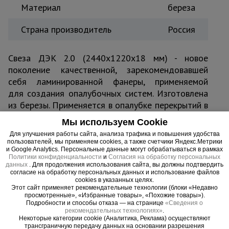
Материал
береза
Страна производитель
Россия
Свеза ДЭК 2.0 (2440х1220х18 мм) - новое
поколение качественной, зарекомендовавшей
себя ламинированной фанеры, применяемой
для создания опалубочных систем. Изготовлена
из березы. Применяется в опалубке перекрытий в
условиях жестких требований к качеству
Мы используем Cookie
бетонной поверхности после распалубки.
Для улучшения работы сайта, анализа трафика и повышения удобства
Ламинированная фанера Свеза ДЭК 2.0 - это
пользователей, мы применяем cookies, а также счетчики Яндекс.Метрики
и Google Analytics. Персональные данные могут обрабатываться в рамках
100% березовая фанера. Применяется в
Политики конфиденциальности
и
Согласия на обработку персональных
опалубке перекрытий в условиях жестких
данных
. Для продолжения использования сайта, вы должны подтвердить
согласие на обработку персональных данных и использование файлов
требований к качеству бетонной поверхности
cookies в указанных целях.
после распалубки. Поверхность плиты
Этот сайт применяет рекомендательные технологии (блоки «Недавно
просмотренные», «Избранные товары», «Похожие товары»).
препятствует проникновению влаги, имеет
Подробности и способы отказа — на странице
«Сведения о
высокую устойчивость к истиранию, химикатам,
рекомендательных технологиях»
.
Некоторые категории cookie (Аналитика, Реклама) осуществляют
образованию грибков. Торцы ламинированной
трансграничную передачу данных на основании разрешения