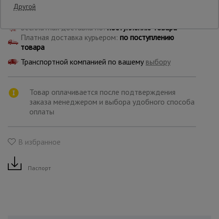
Другой
Бесплатная доставка по:
поступлению товара
Опалубка
Платная доставка курьером:
по поступлению
товара
Транспортной компанией по вашему
выбору
Вибротехника
для
строительства
Товар оплачивается после подтверждения
заказа менеджером и выбора удобного способа
оплаты
Оборудование
для работы с
арматурой
В избранное
Оборудование
Паспорт
для бетонных
работ
Техника