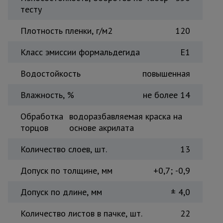
тесту
Тепловые
пушки
Плотность пленки, г/м2
120
Класс эмиссии формальдегида
Е1
Металл и
металлообработка
Водостойкость
повышенная
Влажность, %
не более 14
Обработка
водоразбавляемая краска на
торцов
основе акрилата
Количество слоев, шт.
13
Допуск по толщине, мм
+0,7; -0,9
Допуск по длине, мм
± 4,0
Количество листов в пачке, шт.
22