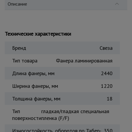
для
Описание
склада
Тачки
строительные
Технические характеристики
и садовые
Бренд
Свеза
Лестницы
Тип товара
Фанера ламинированная
и
стремянки
Длина фанеры, мм
2440
Ширина фанеры, мм
1220
Штукатурные
комплекты
Толщина фанеры, мм
18
Тип
гладкая/гладкая специальная
Сварочные
аппараты
поверхности
пленка (F/F)
Износостойкость, оборотов по Табер-
350