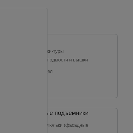
Вышки-туры
Стальные вышки-туры
Алюминиевые подмости и вышки
Перейти в раздел
Строительные подъемники
Строительные люльки (фасадные
подъемники)