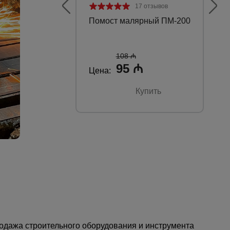
17 отзывов
БОЛЬШОЙ
Помост малярный ПМ-200
Пр
ВЫБОР
оп
ОБОРУДОВАНИЯ
108 ₼
95 ₼
Цена:
Це
Купить
Каталог
всех
товаров
одажа строительного оборудования и инструмента