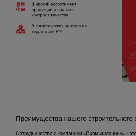
Широкий ассортимент
Опалубка
продукции и система
контроля качества
Вибротехника для строительств
9 логистических центров на
Оборудование для работы с арм
территории РФ
Оборудование для бетонных раб
Техника для склада
Тачки строительные и садовые
Лестницы и стремянки
Штукатурные комплекты
Сварочные аппараты
Тепловые пушки
Металл и металлообработка
Преимущества нашего строительного 
Сотрудничество с компанией «Промышленник» – это