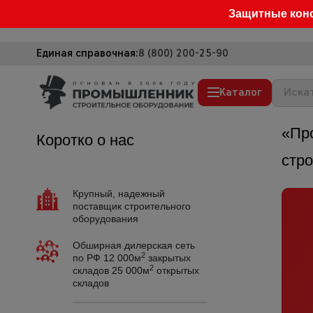
Защитные кон
Единая справочная:
8 (800) 200-25-90
Каталог
«Пр
Коротко о нас
Строительные леса
стр
Вышки-туры
Подмости строительные
Крупный, надежный
поставщик строительного
Сетка, тенты, брезенты
оборудования
Строительные подъемники
Обширная дилерская сеть
2
по РФ 12 000м
закрытых
Грузоподъемное оборудование
2
складов 25 000м
открытых
складов
Мусоропровод строительный
Фанера ламинированная