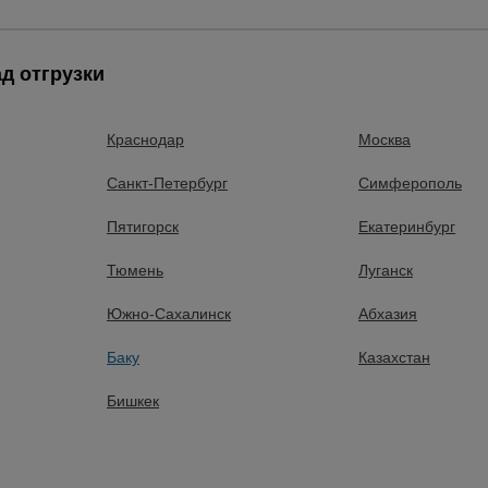
д отгрузки
леса
Краснодар
Москва
Санкт-Петербург
Симферополь
П
Пятигорск
Екатеринбург
строительным лесам
Тюмень
Луганск
ельные леса
Южно-Сахалинск
Абхазия
Баку
Казахстан
Бишкек
брезенты
алы