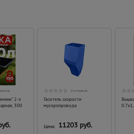
тзывов
0 отзывов
енник" 2-х
Гаситель скорости
Вышка
арная, 300
мусоропровода
0.7х1.
руб.
11203 руб.
Цена: