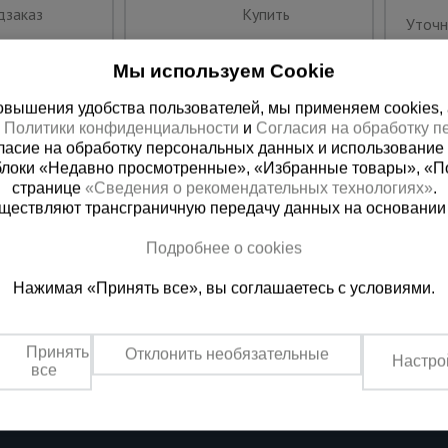
дзаказ
Купить
Уточн
Мы используем Cookie
вышения удобства пользователей, мы применяем cookies, а 
х
Политики конфиденциальности
и
Согласия на обработку 
ласие на обработку персональных данных и использование 
блоки «Недавно просмотренные», «Избранные товары», «П
странице
«Сведения о рекомендательных технологиях»
.
существляют трансграничную передачу данных на основании
Подробнее о cookies
 справочная
Баку
Нажимая «Принять все», вы соглашаетесь с условиями.
00) 200-25-90
+994 55 388 22 8
 звонок
Заказать звонок
Принять
Отклонить необязательные
Настро
о по России
Пн.-Пт. 9:00 - 18:00 Сб. 10:00-1
все