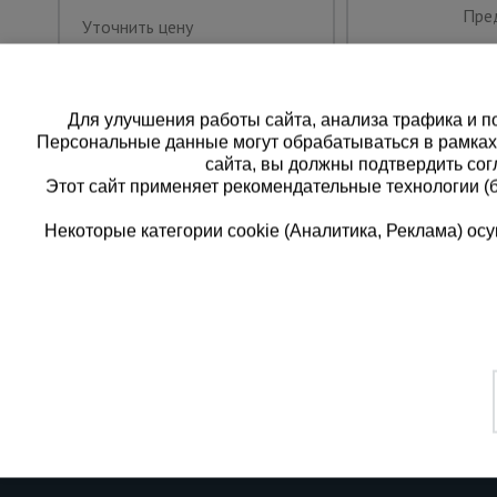
Пре
Уточнить цену
Для улучшения работы сайта, анализа трафика и по
Персональные данные могут обрабатываться в рамка
сайта, вы должны подтвердить сог
Этот сайт применяет рекомендательные технологии (
Некоторые категории cookie (Аналитика, Реклама) о
Каталог товаров
Единая
О компании
8 (8
Аренда оборудования
Франшиза
Заказать
Доставка
Контакты
бесплатн
Статьи
Защитные конструкции