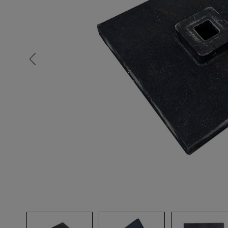
Опалубка
Вибротехника для строительств
Оборудование для работы с арм
Оборудование для бетонных раб
Техника для склада
Тачки строительные и садовые
Лестницы и стремянки
Штукатурные комплекты
Сварочные аппараты
Тепловые пушки
Металл и металлообработка