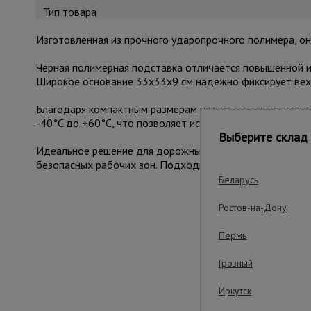
Тип товара
Изготовленная из прочного ударопрочного полимера, о
Черная полимерная подставка отличается повышенной и
Широкое основание 33x33x9 см надежно фиксирует веху
Благодаря компактным размерам и малому весу подстав
-40°C до +60°C, что позволяет использовать ее в любых
Выберите склад 
Идеальное решение для дорожных служб, строительных 
безопасных рабочих зон. Подходит для стандартных си
Беларусь
Ростов-на-Дону
Важ
Пермь
Грозный
Иркутск