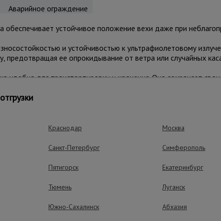
Аварийное ограждение
на обеспечивает устойчивое положение вехи даже при неблагоп
зносостойкостью и устойчивостью к ультрафиолетовому излучен
, предотвращая ее опрокидывание от ветра или случайных каса
ка удобна для транспортировки и хранения. Она сохраняет сво
 климатических условиях.
отгрузки
бригад и коммунальных предприятий, которым требуется наде
гнальных вех диаметром до 30 мм.
Краснодар
Москва
Санкт-Петербург
Симферополь
ные преимущества – эффективная рабо
Пятигорск
Екатеринбург
Тюмень
Луганск
Южно-Сахалинск
Абхазия