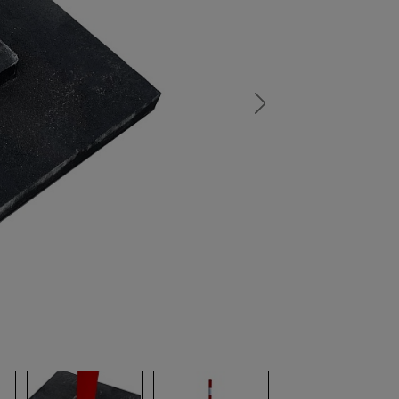
а
атурой
от