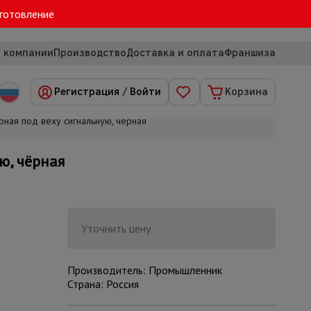
зготовление
 компании
Производство
Доставка и оплата
Франшиза
Регистрация
/
Войти
Корзина
ая под веху сигнальную, чёрная
ю, чёрная
Уточнить цену
Производитель: Промышленник
Страна: Россия