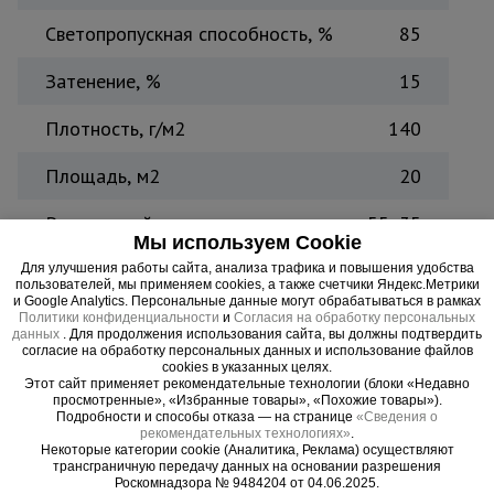
Светопропускная способность, %
85
Затенение, %
15
Плотность, г/м2
140
Площадь, м2
20
Размер ячейки, мм
55х35
Мы используем Cookie
Количество в упаковке
1
Для улучшения работы сайта, анализа трафика и повышения удобства
пользователей, мы применяем cookies, а также счетчики Яндекс.Метрики
и Google Analytics. Персональные данные могут обрабатываться в рамках
Вес, кг
1,6
Политики конфиденциальности
и
Согласия на обработку персональных
данных
. Для продолжения использования сайта, вы должны подтвердить
согласие на обработку персональных данных и использование файлов
Страна производитель
Россия
cookies в указанных целях.
Этот сайт применяет рекомендательные технологии (блоки «Недавно
просмотренные», «Избранные товары», «Похожие товары»).
Подробности и способы отказа — на странице
«Сведения о
рекомендательных технологиях»
.
Некоторые категории cookie (Аналитика, Реклама) осуществляют
В каких сферах использовать:
ЖКХ и дорожное
трансграничную передачу данных на основании разрешения
Роскомнадзора № 9484204 от 04.06.2025.
хозяйство, строительство, ограждение