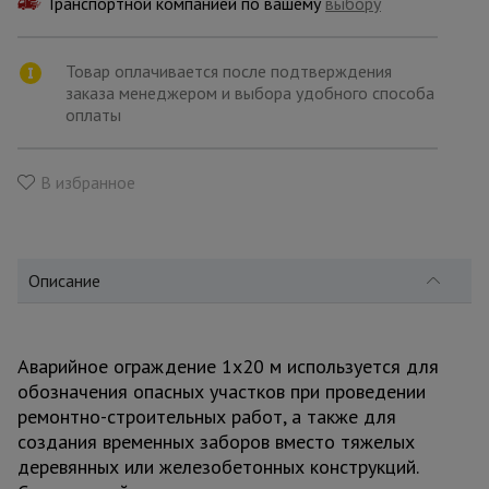
Транспортной компанией по вашему
для
выбору
склада
Товар оплачивается после подтверждения
заказа менеджером и выбора удобного способа
Тачки
оплаты
строительные
и садовые
В избранное
Лестницы
и
стремянки
Описание
Штукатурные
комплекты
Аварийное ограждение 1х20 м используется для
обозначения опасных участков при проведении
ремонтно-строительных работ, а также для
Сварочные
аппараты
создания временных заборов вместо тяжелых
деревянных или железобетонных конструкций.