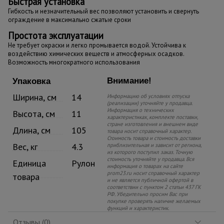
Быстрая установка
Гибкость и незначительный вес позволяют установить и свернуть
ограждение в максимально сжатые сроки
Простота эксплуатации
Не требует окраски и легко промывается водой. Устойчива к
воздействию химических веществ и атмосферных осадков.
Возможность многократного использования
Внимание!
Упаковка
Ширина, см
14
Информацию об условиях отпуска
(реализации) уточняйте у продавца.
Информация о технических
Высота, см
11
характеристиках, комплекте поставки,
стране изготовления и внешнем виде
Длина, см
105
товара носит справочный характер.
Стоимость товара и стоимость доставки
Вес, кг
4.3
приблизительная и зависит от региона,
из которого поступил заказ. Точную
стоимость уточняйте у продавца. Вся
Единица
Рулон
информация о товарах на сайте
prom23.ru носит справочный характер
товара
и не является публичной офертой в
соответствии с пунктом 2 статьи 437 ГК
РФ. Убедительно просим Вас при
покупке проверять наличие желаемых
функций и характеристик.
Отзывы (0)