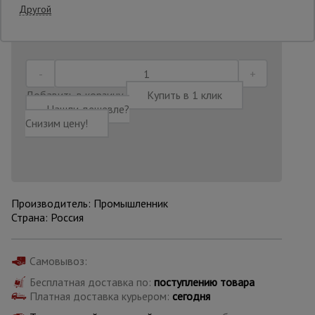
Другой
Последнее обновление цены: 30.06.2026
21:56:51
Опалубка
Вибротехника
Добавить в корзину
Купить в 1 клик
для
Нашли дешевле?
строительства
Снизим цену!
Оборудование
для работы с
арматурой
Производитель: Промышленник
Страна: Россия
Оборудование
для бетонных
работ
Самовывоз:
Бесплатная доставка по:
поступлению товара
Платная доставка курьером:
сегодня
Техника