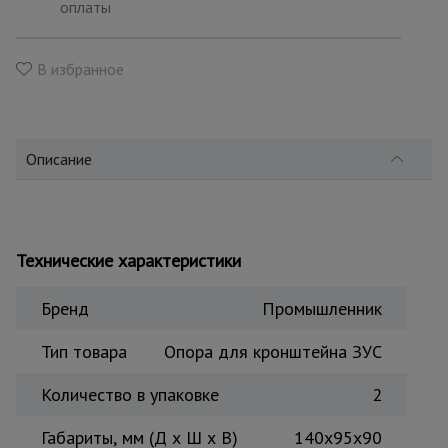
для
оплаты
склада
В избранное
Тачки
строительные
и садовые
Описание
Лестницы
и
стремянки
Технические характеристики
Штукатурные
Бренд
Промышленник
комплекты
Тип товара
Опора для кронштейна ЗУС
Сварочные
Количество в упаковке
2
аппараты
Габариты, мм (Д х Ш х В)
140х95х90