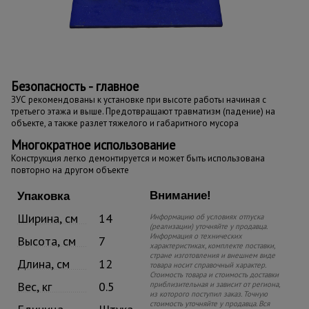
Безопасность - главное
ЗУС рекомендованы к установке при высоте работы начиная с
третьего этажа и выше. Предотвращают травматизм (падение) на
объекте, а также разлет тяжелого и габаритного мусора
Многократное использование
Конструкция легко демонтируется и может быть использована
повторно на другом объекте
Внимание!
Упаковка
Ширина, см
14
Информацию об условиях отпуска
(реализации) уточняйте у продавца.
Информация о технических
Высота, см
7
характеристиках, комплекте поставки,
стране изготовления и внешнем виде
Длина, см
12
товара носит справочный характер.
Стоимость товара и стоимость доставки
Вес, кг
0.5
приблизительная и зависит от региона,
из которого поступил заказ. Точную
стоимость уточняйте у продавца. Вся