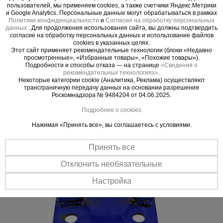
пользователей, мы применяем cookies, а также счетчики Яндекс.Метрики
эффективная работа
и Google Analytics. Персональные данные могут обрабатываться в рамках
Политики конфиденциальности
и
Согласия на обработку персональных
данных
. Для продолжения использования сайта, вы должны подтвердить
Прочная сталь
согласие на обработку персональных данных и использование файлов
Опора изготавливается ил листовой стали толщиной 5 мм с
cookies в указанных целях.
Этот сайт применяет рекомендательные технологии (блоки «Недавно
применением широких сварных швов для скрепления с серьгой
просмотренные», «Избранные товары», «Похожие товары»).
диаметром 10 мм.
Подробности и способы отказа — на странице
«Сведения о
рекомендательных технологиях»
.
Все по стандарту
Некоторые категории cookie (Аналитика, Реклама) осуществляют
Соответствует строительным нормам: СНиП 1203-99
трансграничную передачу данных на основании разрешения
«Безопасность труда в строительстве» СНиП III-4-80* «Техника
Роскомнадзора № 9484204 от 04.06.2025.
безопасности в строительстве» и СНиП 3.03.01-87 «Несущие
ограждающие конструкции»
Подробнее о cookies
Нажимая «Принять все», вы соглашаетесь с условиями.
Принять все
Отклонить необязательные
Настройка