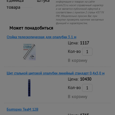
Единица
Штука
информация о товарах на сайте
prom23.ru носит справочный характер
товара
и не является публичной офертой в
соответствии с пунктом 2 статьи 437 ГК
РФ. Убедительно просим Вас при
покупке проверять наличие желаемых
функций и характеристик.
Может понадобиться
Стойка телескопическая для опалубки 3.1 м
Цена:
1117
Кол-во
В корзину
Щит стальной щитовой опалубки линейный стандарт 0,4x3,0 м
Цена:
10430
Кол-во
В корзину
Болторез TeaM 12B