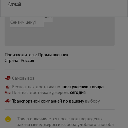
Другой
Добавить в корзину
Купить в 1 клик
Нашли дешевле?
Опалубка
Снизим цену!
Вибротехника
для
строительства
Производитель: Промышленник
Страна: Россия
Оборудование
для работы с
арматурой
Самовывоз:
Бесплатная доставка по:
поступлению товара
Платная доставка курьером:
сегодня
Оборудование
для бетонных
Транспортной компанией по вашему
выбору
работ
Товар оплачивается после подтверждения
заказа менеджером и выбора удобного способа
Техника