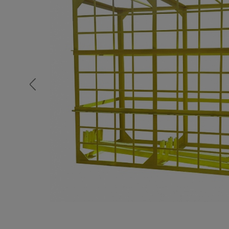
Опалубка
Вибротехника для строительств
Оборудование для работы с арм
Оборудование для бетонных раб
Техника для склада
Тачки строительные и садовые
Лестницы и стремянки
Штукатурные комплекты
Сварочные аппараты
Тепловые пушки
Металл и металлообработка