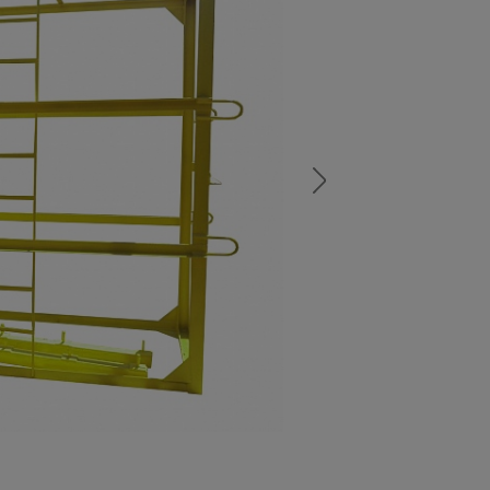
а
атурой
от