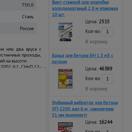
Винт стяжной для опалубки
750,0
холоднокатаный 2,0 м упаковка
10 шт.
Сталь
Цена:
2515
Россия
Кол-во
В корзину
н или два яруса с
лестничные проходы,
Бадья для бетона БН 1,5 м3 с
ей на высоте.
лотком
-2001 Ч.1, СНиП 12-
Цена:
46389
Кол-во
 заводской номер и
изготовления.
В корзину
Глубинный вибратор для бетона
ЭП-2200, вал 6 м., наконечник
51 мм (комплект)
Цена:
16244
Кол-во