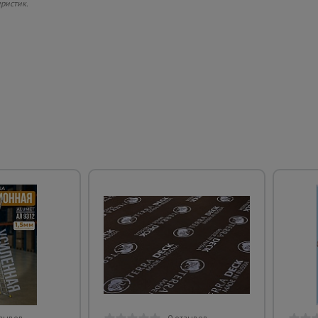
еристик.
тзывов
0 отзывов