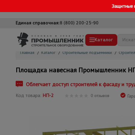
Защитные 
Единая справочная:
8 (800) 200-25-90
Каталог
Главная
/
Каталог
/
Строительные подъемники
/
Строите
Строительные леса
Площадка навесная Промышленник Н
Вышки-туры
Подмости строительные
Облегчает доступ строителей к фасаду и тр
Сетка, тенты, брезенты
Код товара:
НП-2
0 отзывов
Гара
Строительные подъемники
Грузоподъемное оборудование
Мусоропровод строительный
Фанера ламинированная