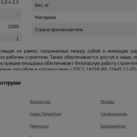
1,0 x 2,5
Вес, кг
-
Материал
1000
Страна производитель
1
стоящую из рамок, соединенных между собой и имеющую оди
я рабочие-строители. Также обеспечивается доступ в ниши, 
конструкции площадка обеспечивает безопасную работу строител
арным способом в соответствии с ГОСТ 24258-88, СНиП 12-03
л настила - металл.
ия статической нагрузкой, после чего изделию присваивается
отгрузки
 – шильда, с указанием технических характеристик, № и датой 
 сертификации изделия;
Краснодар
Москва
Санкт-Петербург
Симферополь
Пятигорск
Екатеринбург