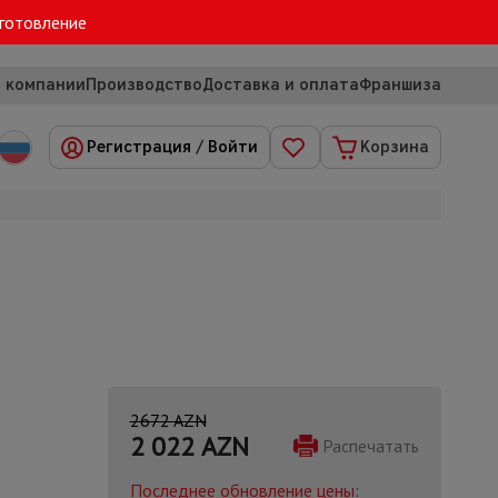
зготовление
 компании
Производство
Доставка и оплата
Франшиза
Регистрация
/
Войти
Корзина
2672 AZN
2 022
AZN
Распечатать
Последнее обновление цены: