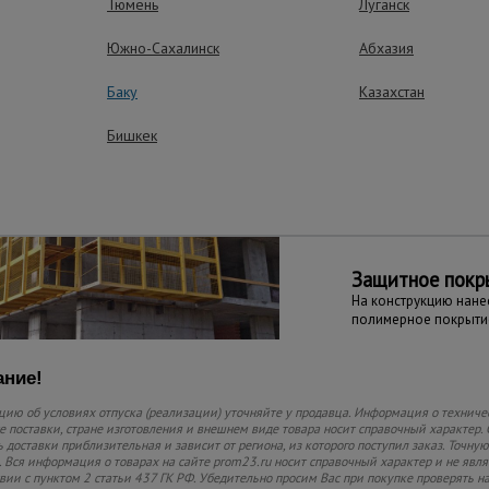
Тюмень
Луганск
ущества – эффективная работа
Южно-Сахалинск
Абхазия
Баку
Казахстан
Бишкек
Большая грузо
Площадка имеет бол
грузоподъемности - 
до 1000 кг
Защитное покр
На конструкцию нан
полимерное покрыти
ние!
ию об условиях отпуска (реализации) уточняйте у продавца. Информация о техниче
 поставки, стране изготовления и внешнем виде товара носит справочный характер. 
 доставки приблизительная и зависит от региона, из которого поступил заказ. Точную
 Вся информация о товарах на сайте prom23.ru носит справочный характер и не явл
твии с пунктом 2 статьи 437 ГК РФ. Убедительно просим Вас при покупке проверять