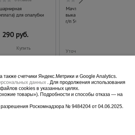
 шарнирная
Мачтовый подъемник с
иплата) для опалубки
выкатной платформой ПМГ
г/п 500 кг
290 руб.
Купить
Уточнить цену
также счетчики Яндекс.Метрики и Google Analytics.
персональных данных
. Для продолжения использования
файлов cookies в указанных целях.
охожие товары»). Подробности и способы отказа — на
 разрешения Роскомнадзора № 9484204 от 04.06.2025.
Мы в социальных сетях:
2