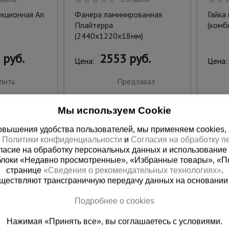
екционная Ал
Фанера ламинированная
Гайка
Плайтерра
(комб
(2440х1220х18мм)
 руб.
2553 руб.
Цена:
Цена:
пить
Предзаказ
Мы используем Cookie
вышения удобства пользователей, мы применяем cookies, а 
х
Политики конфиденциальности
и
Согласия на обработку 
ласие на обработку персональных данных и использование 
блоки «Недавно просмотренные», «Избранные товары», «П
странице
«Сведения о рекомендательных технологиях»
.
существляют трансграничную передачу данных на основании
Подробнее о cookies
 справочная
Баку
Нажимая «Принять все», вы соглашаетесь с условиями.
00) 200-25-90
+994 55 388 22 8