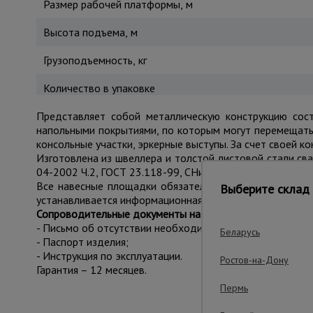
Размер рабочей платформы, м
Высота подъема, м
Грузоподъемность, кг
Количество в упаковке
Представляет собой металлическую конструкцию со
напольными покрытиями, по которым могут перемещатьс
консольные участки, эркерные выступы. За счет своей 
Изготовлена из швеллера и толстой листовой стали св
04-2002 Ч.2, ГОСТ 23.118-99, СНиП 2.03.11-85, материа
Все навесные площадки обязательно проходят испытан
Выберите склад 
устанавливается информационная табличка изготовителя
Сопроводительные документы на навесные площадки:
- Письмо об отсутствии необходимости в обязательной
Беларусь
- Паспорт изделия;
- Инструкция по эксплуатации.
Ростов-на-Дону
Гарантия – 12 месяцев.
Пермь