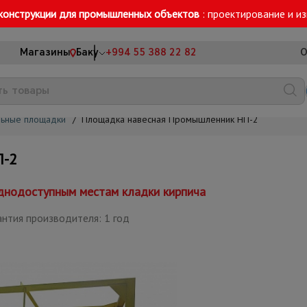
конструкции для промышленных объектов
: проектирование и и
Магазины
Баку
+994 55 388 22 82
О
льные площадки
/
Площадка навесная Промышленник НП-2
П-2
уднодоступным местам кладки кирпича
нтия производителя: 1 год