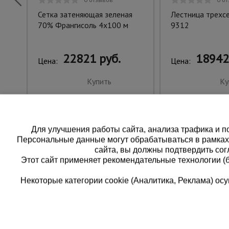
Сетка затеняющая зеленая
Лестница трехс
70% Франгисоль 4х100 м
9312
22821 руб.
18942
Цена:
Цена:
Купить
Ку
Для улучшения работы сайта, анализа трафика и по
Персональные данные могут обрабатываться в рамка
сайта, вы должны подтвердить сог
Этот сайт применяет рекомендательные технологии (
Некоторые категории cookie (Аналитика, Реклама) о
Каталог товаров
Единая
О компании
8 (8