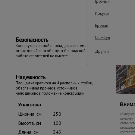
Грозный
Важные преим
Иркутск
Ереван
Стамбул
Безопасность
Конструкция самой площадки и система
ограждений способствуют безопасной
Другой
работе строителей на высоте
Надежность
Площадка крепится на 4 распорных стойки,
обеспечивая прочное, устойчивое
неподвижное положение конструкции
Внима
Упаковка
Ширина, см
250
Информац
комплекте
Высота, см
100
стоимость
продавца.
Длина, см
345
соответс