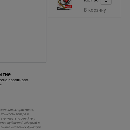
В корзину
подъемность
ьшой запас
выдерживает нагрузку
ытие
есено порошково-
е
ских характеристиках,
Стоимость товара и
 стоимость уточняйте у
яется публичной офертой в
 наличие желаемых функций