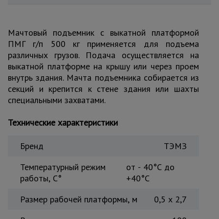
для
склада
Мачтовый подъемник с выкатной платформой
ПМГ г/п 500 кг применяется для подъема
Тачки
строительные
различных грузов. Подача осуществляется на
и садовые
выкатной платформе на крышу или через проем
внутрь здания. Мачта подъемника собирается из
секций и крепится к стене здания или шахты
Лестницы
специальными захватами.
и
стремянки
Технические характеристики
Штукатурные
Бренд
ТЭМЗ
комплекты
Температурный режим
от - 40°С до
работы, C°
+40°С
Сварочные
аппараты
Размер рабочей платформы, м
0,5 х 2,7