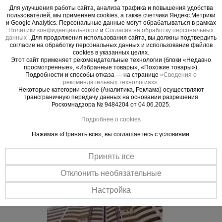
сферах строительной и складской деятельности.
Для улучшения работы сайта, анализа трафика и повышения удобства
Используется в качестве элемента транспортной
пользователей, мы применяем cookies, а также счетчики Яндекс.Метрики
и Google Analytics. Персональные данные могут обрабатываться в рамках
сети крупного склада или подъема
Политики конфиденциальности
и
Согласия на обработку персональных
крупногабаритных грузов на строящийся или
данных
. Для продолжения использования сайта, вы должны подтвердить
согласие на обработку персональных данных и использование файлов
ремонтируемый объект. Подъемник мачтовый
cookies в указанных целях.
одностоечный секционный снабжен:
Этот сайт применяет рекомендательные технологии (блоки «Недавно
просмотренные», «Избранные товары», «Похожие товары»).
ограничителем грузоподъемности;
Подробности и способы отказа — на странице
«Сведения о
автоматическим тормозом; ловителем, концевым
рекомендательных технологиях»
.
Некоторые категории cookie (Аналитика, Реклама) осуществляют
выключателем; блокировкой выкатной
трансграничную передачу данных на основании разрешения
платформы. Возможна поставка другой
Роскомнадзора № 9484204 от 04.06.2025.
комплектации. ">
Подробнее о cookies
Нажимая «Принять все», вы соглашаетесь с условиями.
Важные преимущества –
Принять все
эффективная работа
Отклонить необязательные
Настройка