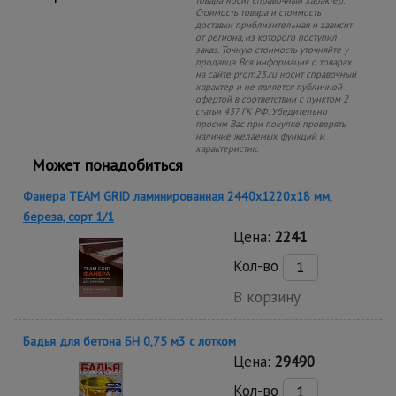
товара носит справочный характер.
Стоимость товара и стоимость
доставки приблизительная и зависит
от региона, из которого поступил
заказ. Точную стоимость уточняйте у
продавца. Вся информация о товарах
на сайте prom23.ru носит справочный
характер и не является публичной
офертой в соответствии с пунктом 2
статьи 437 ГК РФ. Убедительно
просим Вас при покупке проверять
наличие желаемых функций и
характеристик.
Может понадобиться
Фанера TEAM GRID ламинированная 2440х1220х18 мм,
береза, сорт 1/1
Цена:
2241
Кол-во
В корзину
Бадья для бетона БН 0,75 м3 с лотком
Цена:
29490
Кол-во