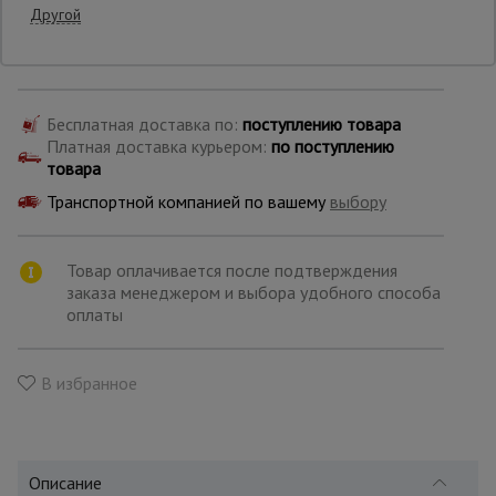
Другой
Производитель: ТЭМЗ
Страна: Россия
Опалубка
Бесплатная доставка по:
поступлению товара
Вибротехника
Платная доставка курьером:
по поступлению
для
товара
строительства
Транспортной компанией по вашему
выбору
Оборудование
Товар оплачивается после подтверждения
для работы с
арматурой
заказа менеджером и выбора удобного способа
оплаты
Оборудование
В избранное
для бетонных
работ
Описание
Техника