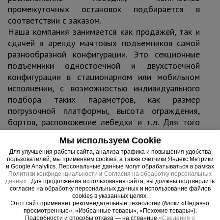
промежуточных остановок подбирается в
соответствии с заказом.
Наша компания занимается как продажей, так и
сдачей в аренду мачтовых подъемников самой
разнообразной конфигурации. Это секционные
подъемники одностоечной и двухстоечной
конфигурации в стационарном или мобильном
исполнении, с возможностью индивидуального
подбора таких параметров, как размер
погрузочной платформы, высота ограждения,
бортов, расположение лебедки и т.д. Для того
чтобы конкретный тип подъемника максимально
Мы используем Cookie
соответствовал вашим требованиям, мы
Для улучшения работы сайта, анализа трафика и повышения удобства
рекомендуем связаться с нами любым удобным
пользователей, мы применяем cookies, а также счетчики Яндекс.Метрики
для вас способом. Наши специалисты окажут вам
и Google Analytics. Персональные данные могут обрабатываться в рамках
Политики конфиденциальности
и
Согласия на обработку персональных
профессиональную помощь по всем вопросам,
данных
. Для продолжения использования сайта, вы должны подтвердить
которые связаны с данным типом строительно-
согласие на обработку персональных данных и использование файлов
cookies в указанных целях.
складского оборудования.
Этот сайт применяет рекомендательные технологии (блоки «Недавно
просмотренные», «Избранные товары», «Похожие товары»).
Подробности и способы отказа — на странице
«Сведения о