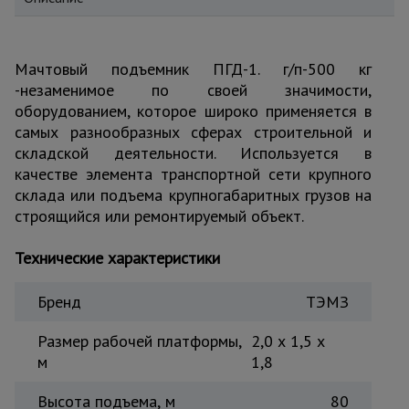
для
склада
Мачтовый подъемник ПГД-1. г/п-500 кг
Тачки
-незаменимое по своей значимости,
строительные
и садовые
оборудованием, которое широко применяется в
самых разнообразных сферах строительной и
складской деятельности. Используется в
качестве элемента транспортной сети крупного
Лестницы
и
склада или подъема крупногабаритных грузов на
стремянки
строящийся или ремонтируемый объект.
Технические характеристики
Штукатурные
комплекты
Бренд
ТЭМЗ
Размер рабочей платформы,
2,0 х 1,5 х
Сварочные
м
1,8
аппараты
Высота подъема, м
80