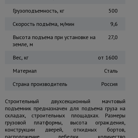
Тепловые
Грузоподъемность, кг
500
пушки
Скорость подъёма, м/мин
9,6
Металл и
Высота подъема при установке на
27,0
металлообработка
земле, м
Вес, кг
от 1600
Материал
Сталь
Страна производитель
Россия
Строительный двухсекционный мачтовый
подъемник предназначен для подъема груза на
складах, строительных площадках. Размеры
грузовой платформы, высота ограждения,
конструкции дверей, откидных бортов,
расположение лебедки, количество