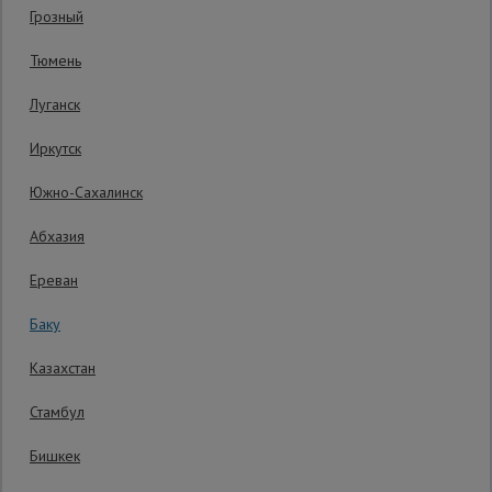
Гарантия производителя: 1 год
Грозный
Сетка,
Тюмень
тенты,
брезенты
Луганск
Иркутск
Строительные
подъемники
Южно-Сахалинск
Абхазия
Грузоподъемное
оборудование
Ереван
Баку
Каталог
Мусоропровод
Казахстан
строительный
всех
товаров
Стамбул
Бишкек
Фанера
Уточнить цену
ламинированная