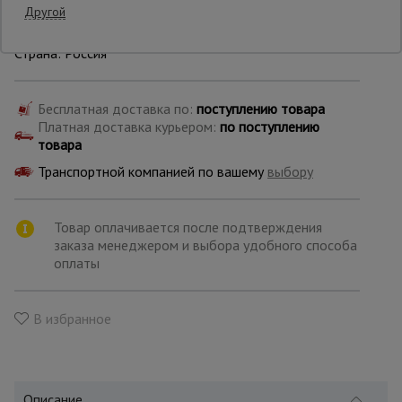
Другой
Производитель: ТЭМЗ
Опалубка
Страна: Россия
Бесплатная доставка по:
поступлению товара
Вибротехника
Платная доставка курьером:
по поступлению
для
строительства
товара
Транспортной компанией по вашему
выбору
Оборудование
для работы с
Товар оплачивается после подтверждения
арматурой
заказа менеджером и выбора удобного способа
оплаты
Оборудование
для бетонных
В избранное
работ
Техника
Описание