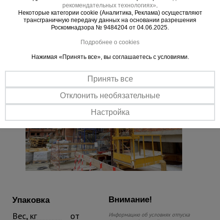
рекомендательных технологиях»
.
Некоторые категории cookie (Аналитика, Реклама) осуществляют
трансграничную передачу данных на основании разрешения
Важные преимущества –
Роскомнадзора № 9484204 от 04.06.2025.
эффективная работа
Подробнее о cookies
Нажимая «Принять все», вы соглашаетесь с условиями.
Принять все
Отклонить необязательные
Настройка
Внимание!
Упаковка
Вес, кг
от
Информацию об условиях отпуска