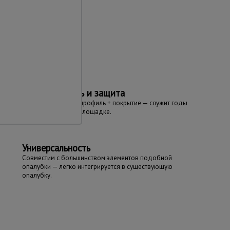
та
Долговечность и защита
Прочный стальной профиль + покрытие — служит годы
даже на открытой площадке.
Универсальность
Совместим с большинством элементов подобной
опалубки — легко интегрируется в существующую
опалубку.