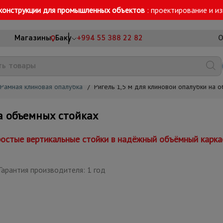
конструкции для промышленных объектов
: проектирование и и
Магазины
Баку
+994 55 388 22 82
О
Рамная клиновая опалубка
/
Ригель 1,5 м для клиновой опалубки на 
а объемных стойках
остые вертикальные стойки в надёжный объёмный каркас
Гарантия производителя: 1 год