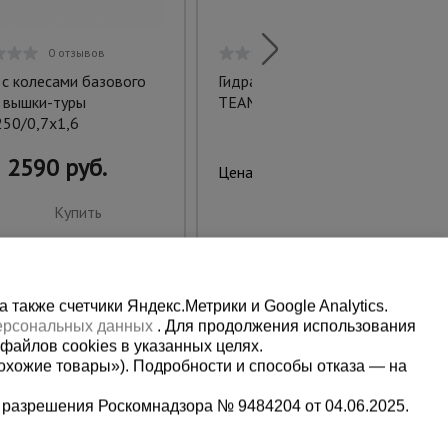
0 отзывов
0 отзывов
 с колесами базового
Гидравлическая тележка
 вышки-туры
TEAM 3,0T, 1150х550 мм
50/0,7х1,6
2590 руб.
21777 руб.
Цена:
Купить
Купить
также счетчики Яндекс.Метрики и Google Analytics.
персональных данных
. Для продолжения использования
файлов cookies в указанных целях.
охожие товары»). Подробности и способы отказа — на
 разрешения Роскомнадзора № 9484204 от 04.06.2025.