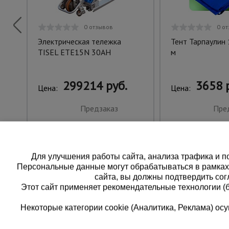
0 отзывов
0 о
Электрическая тележка
Тент Тарпаулин 
TISEL ETE15N 30AH
м
299214 руб.
3658 
Цена:
Цена:
Предзаказ
Пре
Для улучшения работы сайта, анализа трафика и по
Персональные данные могут обрабатываться в рамка
сайта, вы должны подтвердить сог
Этот сайт применяет рекомендательные технологии (
Некоторые категории cookie (Аналитика, Реклама) о