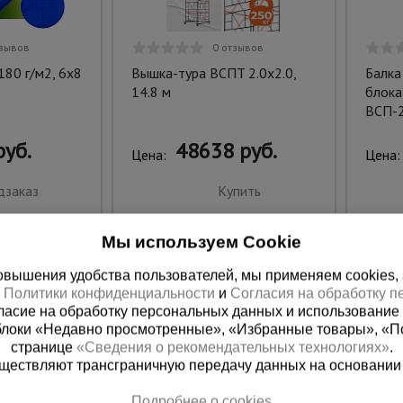
тзывов
0 отзывов
180 г/м2, 6х8
Вышка-тура ВСПT 2.0х2.0,
Балка
14.8 м
блока
ВСП-2
руб.
48638 руб.
Цена:
Цена:
дзаказ
Купить
Мы используем Cookie
вышения удобства пользователей, мы применяем cookies, а 
х
Политики конфиденциальности
и
Согласия на обработку 
ласие на обработку персональных данных и использование 
блоки «Недавно просмотренные», «Избранные товары», «П
странице
«Сведения о рекомендательных технологиях»
.
существляют трансграничную передачу данных на основании
Подробнее о cookies