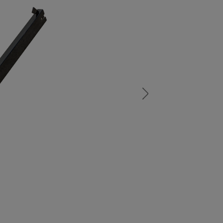
а
атурой
от