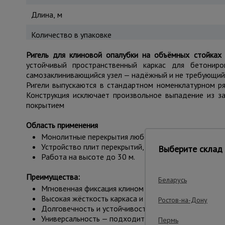
Длина, м
Количество в упаковке
Ригель для клиновой опалубки на объёмных стойках
устойчивый пространственный каркас для бетониро
самозаклинивающийся узел — надёжный и не требующий 
Ригели выпускаются в стандартном номенклатурном р
Конструкция исключает произвольное выпадение из з
покрытием
Область применения
Монолитные перекрытия любой толщины в жилом, к
Устройство плит перекрытий, балок, консолей.
Выберите склад 
Работа на высоте до 30 м.
Преимущества:
Беларусь
Мгновенная фиксация клином — сборка без инструме
Высокая жёсткость каркаса и точный шаг стоек.
Ростов-на-Дону
Долговечность и устойчивость к погодным условиям
Универсальность — подходит к большинству объёмны
Пермь