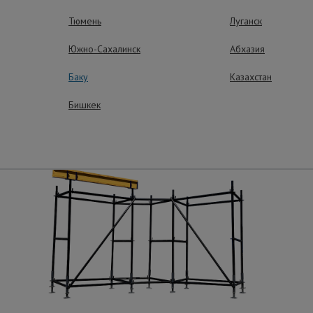
Тюмень
Луганск
ные преимущества – эффективная рабо
Южно-Сахалинск
Абхазия
Баку
Казахстан
Бишкек