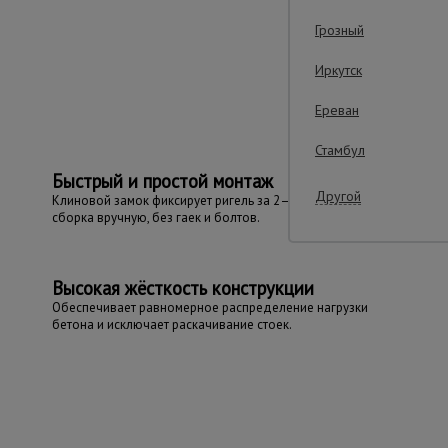
Грозный
Важ
Иркутск
Ереван
Стамбул
Быстрый и простой монтаж
Другой
Клиновой замок фиксирует ригель за 2–3 секунды —
сборка вручную, без гаек и болтов.
Высокая жёсткость конструкции
Обеспечивает равномерное распределение нагрузки
бетона и исключает раскачивание стоек.