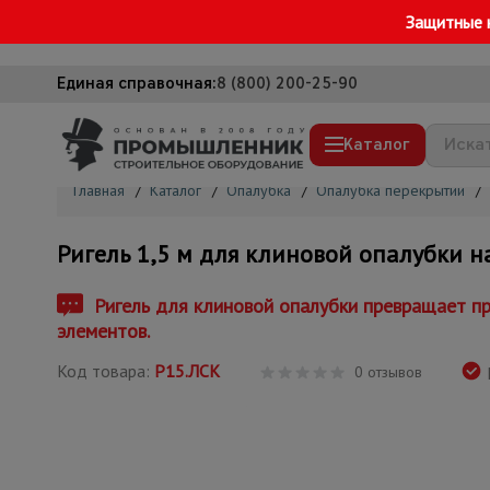
Защитные 
Единая справочная:
8 (800) 200-25-90
Каталог
Главная
/
Каталог
/
Опалубка
/
Опалубка перекрытий
/
Строительные леса
Ригель 1,5 м для клиновой опалубки н
Вышки-туры
Подмости строительные
Ригель для клиновой опалубки превращает пр
элементов.
Сетка, тенты, брезенты
Код товара:
Р15.ЛСК
Строительные подъемники
0 отзывов
Грузоподъемное оборудование
Мусоропровод строительный
Фанера ламинированная