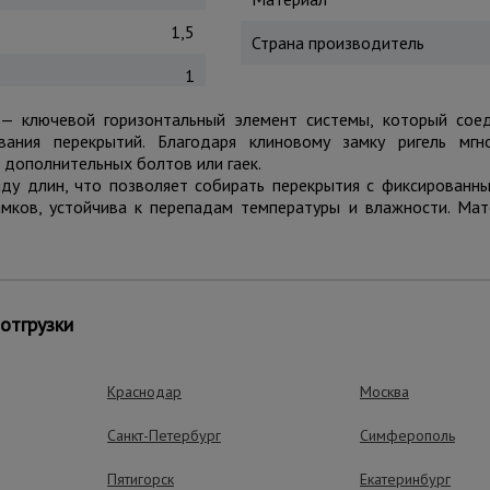
1,5
Страна производитель
1
— ключевой горизонтальный элемент системы, который соед
вания перекрытий. Благодаря клиновому замку ригель мгн
дополнительных болтов или гаек.
яду длин, что позволяет собирать перекрытия с фиксированн
амков, устойчива к перепадам температуры и влажности. Ма
оммерческом и промышленном строительстве.
отгрузки
Краснодар
Москва
нта.
Санкт-Петербург
Симферополь
.
х стоек на рынке.
Пятигорск
Екатеринбург