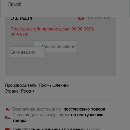
Другой
36 AZN
31
AZN
Опалубка
Распечатать
Последнее обновление цены: 06.08.2026
09:56:00
Вибротехника
для
Предзаказ
Нашли дешевле?
строительства
Снизим цену!
Оборудование
для работы с
арматурой
Производитель: Промышленник
Страна: Россия
Оборудование
для бетонных
работ
Бесплатная доставка по:
поступлению товара
Платная доставка курьером:
по поступлению
товара
Техника
Транспортной компанией по вашему
выбору