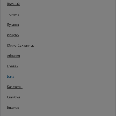
Грозный
Гарантия производителя: 1 год
Сетка,
Тюмень
тенты,
брезенты
Луганск
Иркутск
Строительные
подъемники
Южно-Сахалинск
Абхазия
Грузоподъемное
оборудование
Ереван
Баку
Каталог
Мусоропровод
Казахстан
строительный
всех
товаров
Стамбул
Бишкек
Фанера
ламинированная