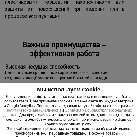
пластиковыми торцевыми наконечниками для
защиты от повреждений при падении или в
процессе эксплуатации.
Важные преимущества –
эффективная работа
Высокая несущая способность
Имеет высокие прочностные характеристики и позволяет
создавать опалубочные конструкции большой площади.
Качество материалов
Мы используем Cookie
Даже при самых суровых погодных условиях сохраняет форму и
Для улучшения работы сайта, анализа трафика и повышения удобства
изначальную геометрию, обладает влагостойкостью, защищена
пользователей, мы применяем cookies, а также счетчики Яндекс.Метрики
от прогибания и растрескивания.
и Google Analytics. Персональные данные могут обрабатываться в рамках
Политики конфиденциальности
и
Согласия на обработку персональных
данных
. Для продолжения использования сайта, вы должны подтвердить
согласие на обработку персональных данных и использование файлов
cookies в указанных целях.
Этот сайт применяет рекомендательные технологии (блоки «Недавно
просмотренные», «Избранные товары», «Похожие товары»).