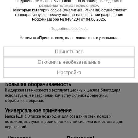
Подробности и способы отказа — на странице
«Сведения о
рекомендательных технологиях»
.
Некоторые категории cookie (Аналитика, Реклама) осуществляют
трансграничную передачу данных на основании разрешения
Роскомнадзора № 9484204 от 04.06.2025.
Подробнее о cookies
Нажимая «Принять все», вы соглашаетесь с условиями.
Принять все
Отклонить необязательные
Настройка
Большая оборачиваемость
Выдерживает множество эксплуатационных циклов благодаря
используемым материалам, качеству склейки древесины,
обработки и окраски.
Универсальное применение
Балка БДК 3,0 также подходит для создания стен, полов и
потолков, выступая в роли стропильной системы или основы для
перекрытий.