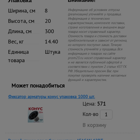
Внимание!
Упаковка
Ширина, см
8
Информацию об условиях отпуска
(реализации) уточняйте у продавца.
Информация о технических
Высота, см
20
характеристиках, комплекте поставки,
стране изготовления и внешнем виде
Длина, см
300
товара носит справочный характер.
Стоимость товара и стоимость доставки
Вес, кг
14.40
приблизительная и зависит от региона,
из которого поступил заказ. Точную
стоимость уточняйте у продавца. Вся
Единица
Штука
информация о товарах на сайте
prom23.ru носит справочный характер
товара
и не является публичной офертой в
соответствии с пунктом 2 статьи 437 ГК
РФ. Убедительно просим Вас при
покупке проверять наличие желаемых
функций и характеристик.
Может понадобиться
Фиксатор арматуры конус упаковка 1000 шт.
Цена:
571
Кол-во
В корзину