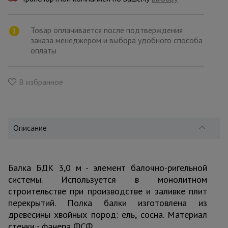
для
склада
Товар оплачивается после подтверждения
заказа менеджером и выбора удобного способа
Тачки
оплаты
строительные
и садовые
В избранное
Лестницы
и
стремянки
Описание
Штукатурные
комплекты
Балка БДК 3,0 м - элемент балочно-ригельной
системы. Используется в монолитном
строительстве при производстве и заливке плит
Сварочные
перекрытий. Полка балки изготовлена из
аппараты
древесины хвойных пород: ель, сосна. Материал
стенки - фанера ФСФ.