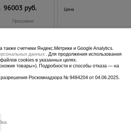
96003 руб.
4115 руб.
:
Цена:
Предзаказ
Купить
также счетчики Яндекс.Метрики и Google Analytics.
персональных данных
. Для продолжения использования
файлов cookies в указанных целях.
охожие товары»). Подробности и способы отказа — на
 разрешения Роскомнадзора № 9484204 от 04.06.2025.
Мы в социальных сетях:
2
Принимаем к оплате
йка
4:00 Вс. выходной