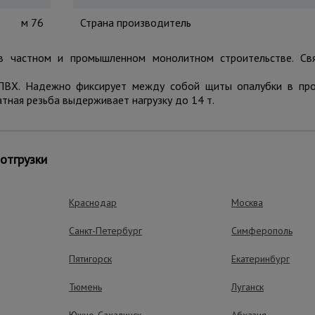
м 76
Страна производитель
 в частном и промышленном монолитном строительстве. Св
й ПВХ. Надежно фиксирует между собой щиты опалубки в пр
тная резьба выдерживает нагрузку до 14 т.
ущества – эффективная работа
отгрузки
Краснодар
Москва
Санкт-Петербург
Симферополь
Усиленная резьба
Выдерживает нагрузку до 14
Пятигорск
Екатеринбург
Тюмень
Луганск
Долговечность
Подлежит многоразовому
Южно-Сахалинск
Абхазия