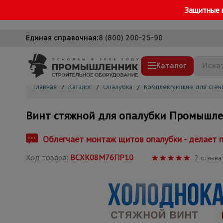
Защитные 
Единая справочная:
8 (800) 200-25-90
Каталог
Главная
/
Каталог
/
Опалубка
/
Комплектующие для стен
Строительные леса
Винт стяжной для опалубки Промышлен
Вышки-туры
Подмости строительные
Облегчает монтаж щитов опалубки - делает 
Сетка, тенты, брезенты
Код товара:
ВСХК08М76ПР10
2 отзыва
Строительные подъемники
Грузоподъемное оборудование
Мусоропровод строительный
Фанера ламинированная