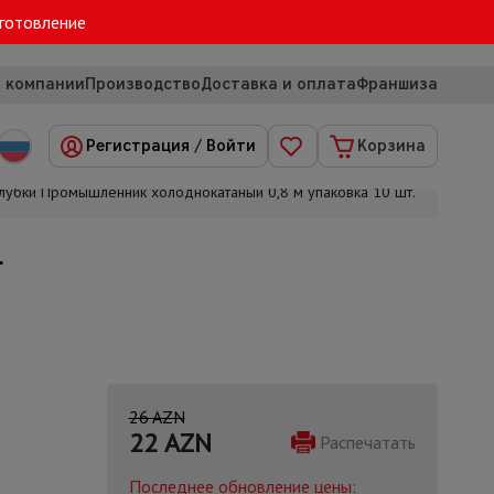
зготовление
 компании
Производство
Доставка и оплата
Франшиза
Регистрация
/
Войти
Корзина
алубки Промышленник холоднокатаный 0,8 м упаковка 10 шт.
.
26 AZN
22
AZN
Распечатать
Последнее обновление цены: