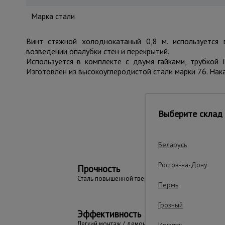
Марка стали
Винт стяжной холоднокатаный 0,8 м. используется
возведении опалубки стен и перекрытий.
Используется в комплекте с двумя гайками, трубко
Изготовлен из высокоуглеродистой стали марки 76. Нака
Важные преим
Выберите склад 
Беларусь
Ростов-на-Дону
Прочность
Сталь повышенной твердости - 76
Пермь
Грозный
Эффективность
Легкий монтаж / демонтаж через
Иркутск