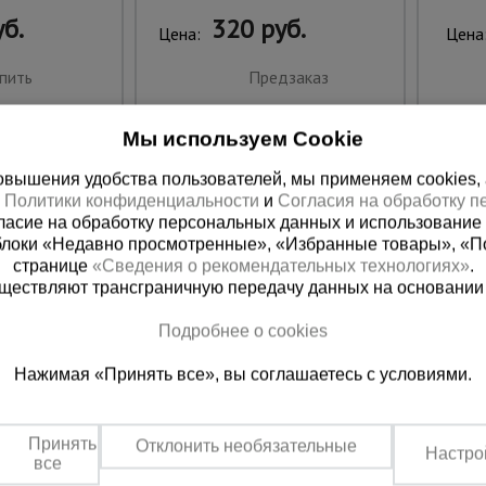
б.
320 руб.
Цена:
Цена
пить
Предзаказ
Мы используем Cookie
вышения удобства пользователей, мы применяем cookies, а 
х
Политики конфиденциальности
и
Согласия на обработку 
ласие на обработку персональных данных и использование 
блоки «Недавно просмотренные», «Избранные товары», «П
странице
«Сведения о рекомендательных технологиях»
.
существляют трансграничную передачу данных на основании
Подробнее о cookies
 справочная
Баку
Нажимая «Принять все», вы соглашаетесь с условиями.
00) 200-25-90
+994 55 388 22 8
 звонок
Заказать звонок
Принять
Отклонить необязательные
Настро
о по России
Пн.-Пт. 9:00 - 18:00 Сб. 10:00-1
все