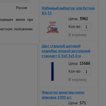
Россия
Глубинный вибратор для бетона
ВЭ-35
Цена:
3982
язующее звено при
Кол-во
оектном положении.
В корзину
Щит стальной щитовой
опалубки угловой внутренний
стандарт 0,3x0,3x3,0 м
Цена:
15686
Кол-во
В корзину
 т
Фиксатор арматуры конус
упаковка 1000 шт.
Цена:
571