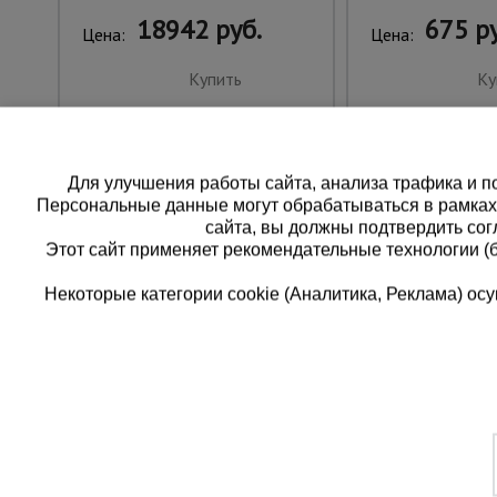
18942 руб.
675 ру
Цена:
Цена:
Купить
Ку
Для улучшения работы сайта, анализа трафика и по
Персональные данные могут обрабатываться в рамка
сайта, вы должны подтвердить сог
Этот сайт применяет рекомендательные технологии (
Некоторые категории cookie (Аналитика, Реклама) о
Каталог товаров
Единая
О компании
8 (8
Аренда оборудования
Франшиза
Заказать
Доставка
Контакты
бесплатн
Статьи