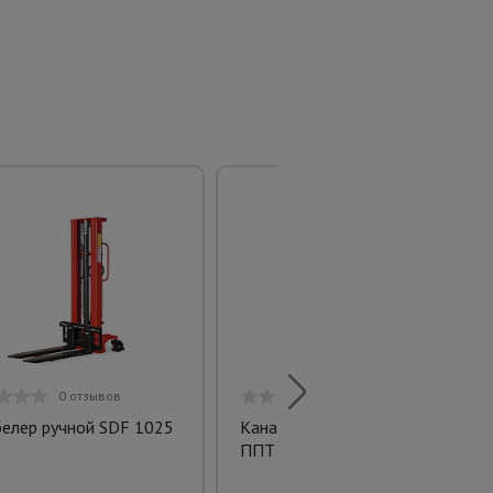
0 отзывов
0 отзывов
елер ручной SDF 1025
Канат полипропиленовый
ППТ 10 мм (220)