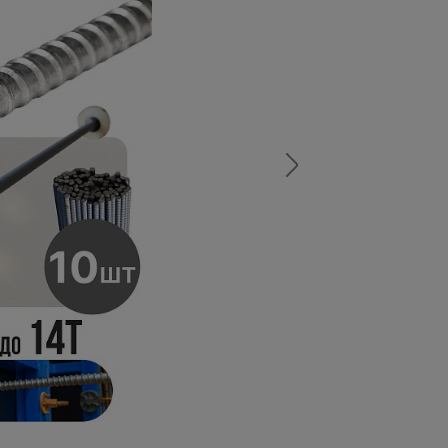
а
атурой
от