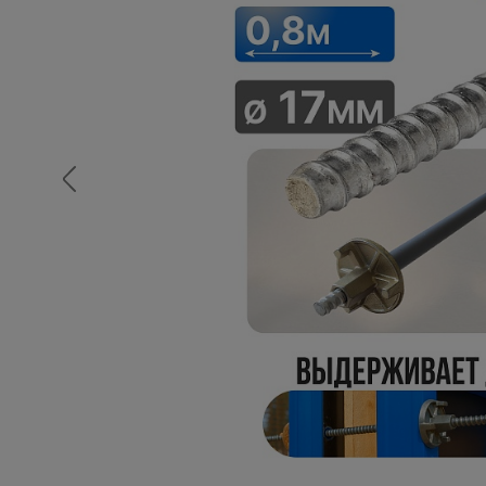
Опалубка
Вибротехника для строительств
Оборудование для работы с арм
Оборудование для бетонных раб
Техника для склада
Тачки строительные и садовые
Лестницы и стремянки
Штукатурные комплекты
Сварочные аппараты
Тепловые пушки
Металл и металлообработка