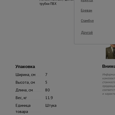
трубки ПВХ
Ереван
Стамбул
Другой
Внима
Упаковка
Ширина, см
7
Информац
комплекте
Высота, см
5
стоимость
продавца.
Длина, см
80
соответс
и характ
Вес, кг
11.9
Единица
Штука
товара