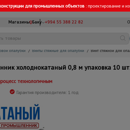
конструкции для промышленных объектов
: проектирование и и
Магазины
Баку
+994 55 388 22 82
О
овой опалубки
/
Винты стяжные для опалубки
/
Винт стяжной для оп
ник холоднокатаный 0,8 м упаковка 10 шт
процесс технологичным
Гарантия производителя: 1 год