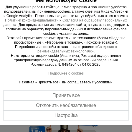
Мы используем Cookie
Изготовлен из высокоуглеродистой стали марки
Для улучшения работы сайта, анализа трафика и повышения удобства
пользователей, мы применяем cookies, а также счетчики Яндекс.Метрики
76. Накатная резьба выдерживает нагрузку до 14
и Google Analytics. Персональные данные могут обрабатываться в рамках
т.
Политики конфиденциальности
и
Согласия на обработку персональных
данных
. Для продолжения использования сайта, вы должны подтвердить
согласие на обработку персональных данных и использование файлов
cookies в указанных целях.
Этот сайт применяет рекомендательные технологии (блоки «Недавно
просмотренные», «Избранные товары», «Похожие товары»).
Важные преимущества –
Подробности и способы отказа — на странице
«Сведения о
рекомендательных технологиях»
.
эффективная работа
Некоторые категории cookie (Аналитика, Реклама) осуществляют
трансграничную передачу данных на основании разрешения
Роскомнадзора № 9484204 от 04.06.2025.
Прочность
Подробнее о cookies
Сталь повышенной твердости - 76
Нажимая «Принять все», вы соглашаетесь с условиями.
Эффективность
Легкий монтаж / демонтаж через трубки ПВХ
Принять все
Отклонить необязательные
Настройка