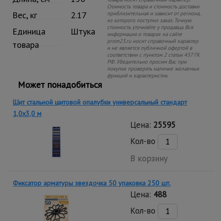
Стоимость товара и стоимость доставки
Вес, кг
2.17
приблизительная и зависит от региона,
из которого поступил заказ. Точную
стоимость уточняйте у продавца. Вся
Единица
Штука
информация о товарах на сайте
prom23.ru носит справочный характер
товара
и не является публичной офертой в
соответствии с пунктом 2 статьи 437 ГК
РФ. Убедительно просим Вас при
покупке проверять наличие желаемых
функций и характеристик.
Может понадобиться
Щит стальной щитовой опалубки универсальный стандарт
1,0x3,0 м
Цена:
25595
Кол-во
В корзину
Фиксатор арматуры звездочка 50 упаковка 250 шт.
Цена:
488
Кол-во