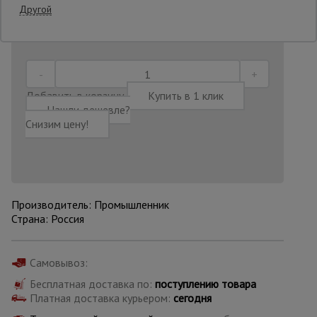
Другой
Последнее обновление цены: 11.07.2026
18:54:03
Опалубка
Вибротехника
Добавить в корзину
Купить в 1 клик
для
Нашли дешевле?
строительства
Снизим цену!
Оборудование
для работы с
арматурой
Производитель: Промышленник
Страна: Россия
Оборудование
для бетонных
работ
Самовывоз:
Бесплатная доставка по:
поступлению товара
Платная доставка курьером:
сегодня
Техника