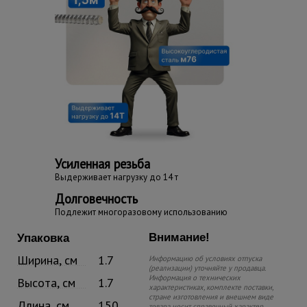
Усиленная резьба
Выдерживает нагрузку до 14 т
Долговечность
Подлежит многоразовому использованию
Внимание!
Упаковка
Ширина, см
1.7
Информацию об условиях отпуска
(реализации) уточняйте у продавца.
Информация о технических
Высота, см
1.7
характеристиках, комплекте поставки,
стране изготовления и внешнем виде
Длина, см
150
товара носит справочный характер.