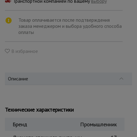
Транспортной компанией по вашему
для
выбору
склада
Товар оплачивается после подтверждения
заказа менеджером и выбора удобного способа
Тачки
оплаты
строительные
и садовые
В избранное
Лестницы
и
стремянки
Описание
Штукатурные
комплекты
Технические характеристики
Сварочные
аппараты
Бренд
Промышленник