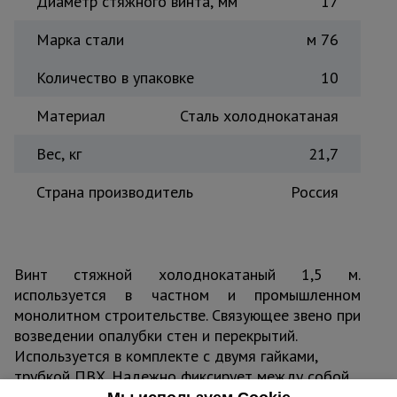
Диаметр стяжного винта, мм
17
Тепловые
пушки
Марка стали
м 76
Количество в упаковке
10
Металл и
металлообработка
Материал
Сталь холоднокатаная
Вес, кг
21,7
Страна производитель
Россия
Винт стяжной холоднокатаный 1,5 м.
используется в частном и промышленном
монолитном строительстве. Связующее звено при
возведении опалубки стен и перекрытий.
Используется в комплекте с двумя гайками,
трубкой ПВХ. Надежно фиксирует между собой
щиты опалубки в проектном положении.