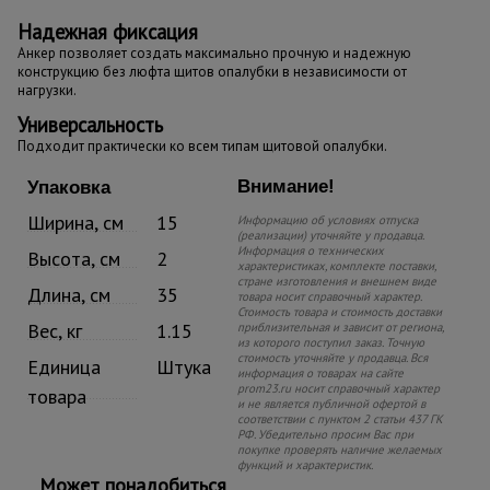
Надежная фиксация
Анкер позволяет создать максимально прочную и надежную
конструкцию без люфта щитов опалубки в независимости от
нагрузки.
Универсальность
Подходит практически ко всем типам щитовой опалубки.
Внимание!
Упаковка
Ширина, см
15
Информацию об условиях отпуска
(реализации) уточняйте у продавца.
Информация о технических
Высота, см
2
характеристиках, комплекте поставки,
стране изготовления и внешнем виде
Длина, см
35
товара носит справочный характер.
Стоимость товара и стоимость доставки
Вес, кг
1.15
приблизительная и зависит от региона,
из которого поступил заказ. Точную
стоимость уточняйте у продавца. Вся
Единица
Штука
информация о товарах на сайте
prom23.ru носит справочный характер
товара
и не является публичной офертой в
соответствии с пунктом 2 статьи 437 ГК
РФ. Убедительно просим Вас при
покупке проверять наличие желаемых
функций и характеристик.
Может понадобиться