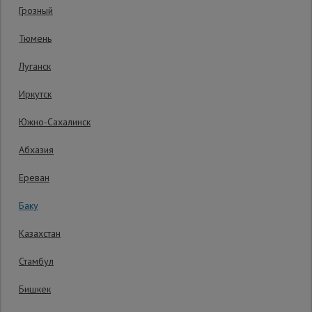
Код товара:
АТП370
0 отзывов
Грозный
Гарантия производителя: 1 год
Сетка,
Тюмень
тенты,
брезенты
Луганск
Иркутск
Строительные
подъемники
Южно-Сахалинск
Абхазия
Грузоподъемное
оборудование
Ереван
Баку
Каталог
Мусоропровод
Казахстан
строительный
всех
товаров
Стамбул
Бишкек
Фанера
ламинированная