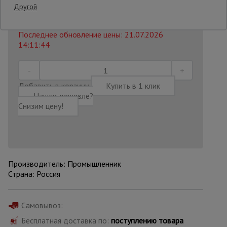
6 AZN
Другой
5
AZN
Распечатать
Опалубка
Последнее обновление цены: 21.07.2026
14:11:44
Вибротехника
для
строительства
Добавить в корзину
Купить в 1 клик
Нашли дешевле?
Снизим цену!
Оборудование
для работы с
арматурой
Производитель: Промышленник
Оборудование
Страна: Россия
для бетонных
работ
Самовывоз:
Бесплатная доставка по:
поступлению товара
Техника