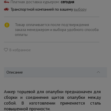
для
Платная доставка курьером:
сегодня
склада
Транспортной компанией по вашему
выбору
Тачки
Товар оплачивается после подтверждения
строительные
заказа менеджером и выбора удобного способа
и садовые
оплаты
Лестницы
В избранное
и
стремянки
Описание
Штукатурные
комплекты
Анкер торцевой для опалубки предназначен для
Сварочные
сборки и соединения щитов опалубки между
аппараты
собой. В изготовлении применяется сталь
повышенной прочности.