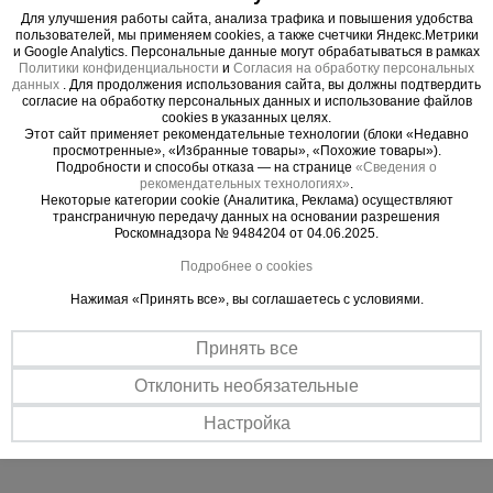
Прочная сталь
Для улучшения работы сайта, анализа трафика и повышения удобства
Шкворень изготавливается из арматуры Ст45.
пользователей, мы применяем cookies, а также счетчики Яндекс.Метрики
и Google Analytics. Персональные данные могут обрабатываться в рамках
Простая сборка
Политики конфиденциальности
и
Согласия на обработку персональных
данных
. Для продолжения использования сайта, вы должны подтвердить
Максимально простой процесс сборки существенно экономит
согласие на обработку персональных данных и использование файлов
время при формировании опалубочной конструкции.
cookies в указанных целях.
Этот сайт применяет рекомендательные технологии (блоки «Недавно
просмотренные», «Избранные товары», «Похожие товары»).
Подробности и способы отказа — на странице
«Сведения о
рекомендательных технологиях»
.
Некоторые категории cookie (Аналитика, Реклама) осуществляют
трансграничную передачу данных на основании разрешения
Роскомнадзора № 9484204 от 04.06.2025.
Подробнее о cookies
Нажимая «Принять все», вы соглашаетесь с условиями.
Принять все
Отклонить необязательные
Настройка