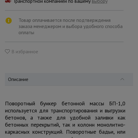
Транспортной компанией по вашему
для
выбору
склада
Товар оплачивается после подтверждения
заказа менеджером и выбора удобного способа
Тачки
оплаты
строительные
и садовые
В избранное
Лестницы
и
стремянки
Описание
Штукатурные
комплекты
Поворотный бункер бетонной массы БП-1,0
используется для транспортирования и выгрузки
бетонов, а также для удобной заливки как
Сварочные
аппараты
бетонных перекрытий, так и колонн монолитно-
каркасных конструкций. Поворотные бадьи, или