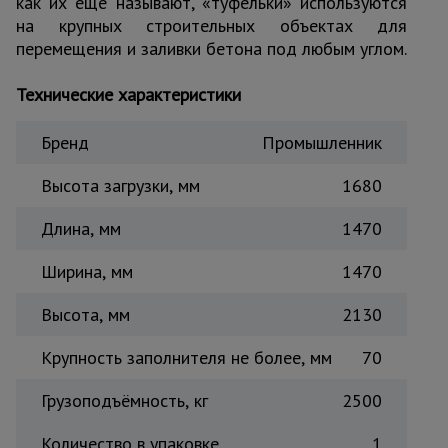
как их еще называют, «туфельки» используются
Тепловые
на крупных строительных объектах для
пушки
перемещения и заливки бетона под любым углом.
Технические характеристики
Металл и
металлообработка
Бренд
Промышленник
Высота загрузки, мм
1680
Длина, мм
1470
Ширина, мм
1470
Высота, мм
2130
Крупность заполнителя не более, мм
70
Грузоподъёмность, кг
2500
Количество в упаковке
1