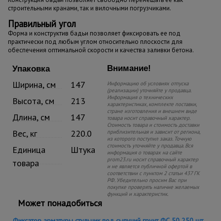
строительными кранами, так и вилочными погрузчиками.
Правильный угол
Форма и конструктив бадьи позволяет фиксировать ее под
практически под любым углом относительно плоскости для
обеспечения оптимальной скорости и качества заливки бетона.
Внимание!
Упаковка
Ширина, см
147
Информацию об условиях отпуска
(реализации) уточняйте у продавца.
Информация о технических
Высота, см
213
характеристиках, комплекте поставки,
стране изготовления и внешнем виде
Длина, см
147
товара носит справочный характер.
Стоимость товара и стоимость доставки
Вес, кг
220.0
приблизительная и зависит от региона,
из которого поступил заказ. Точную
стоимость уточняйте у продавца. Вся
Единица
Штука
информация о товарах на сайте
prom23.ru носит справочный характер
товара
и не является публичной офертой в
соответствии с пунктом 2 статьи 437 ГК
РФ. Убедительно просим Вас при
покупке проверять наличие желаемых
функций и характеристик.
Может понадобиться
Фиксатор арматуры стульчик под сыпучий грунт ФС 50 250 шт.