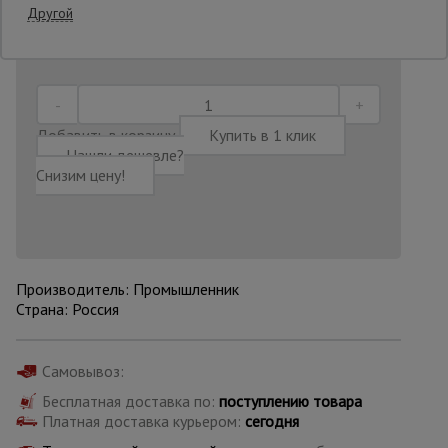
Другой
Последнее обновление цены: 17.07.2026
15:35:27
Опалубка
Вибротехника
Добавить в корзину
Купить в 1 клик
для
Нашли дешевле?
строительства
Снизим цену!
Оборудование
для работы с
арматурой
Производитель: Промышленник
Страна: Россия
Оборудование
для бетонных
работ
Самовывоз:
Бесплатная доставка по:
поступлению товара
Платная доставка курьером:
сегодня
Техника