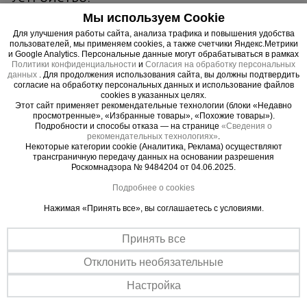
загрузочный бункер для подачи бетона;
Мы используем Cookie
шибер;
Для улучшения работы сайта, анализа трафика и повышения удобства
пользователей, мы применяем cookies, а также счетчики Яндекс.Метрики
рукав или лоток;
и Google Analytics. Персональные данные могут обрабатываться в рамках
механический затвор;
Политики конфиденциальности
и
Согласия на обработку персональных
данных
. Для продолжения использования сайта, вы должны подтвердить
управляющие рукоятки;
согласие на обработку персональных данных и использование файлов
фиксаторы;
cookies в указанных целях.
Этот сайт применяет рекомендательные технологии (блоки «Недавно
сварная опорная рама;
просмотренные», «Избранные товары», «Похожие товары»).
петли монтажные для транспортировки
Подробности и способы отказа — на странице
«Сведения о
рекомендательных технологиях»
.
башенным либо мостовым краном.
Некоторые категории cookie (Аналитика, Реклама) осуществляют
трансграничную передачу данных на основании разрешения
Роскомнадзора № 9484204 от 04.06.2025.
Подробнее о cookies
Важные преимущества –
Нажимая «Принять все», вы соглашаетесь с условиями.
эффективная работа
Принять все
Усиленный конструктив
Отклонить необязательные
Обеспечивает максимальную устойчивость при наполнении и
перемещении смеси.
Настройка
Толщина металла бункера