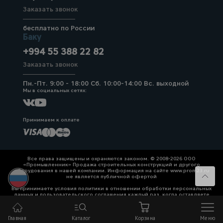
Заказать звонок
бесплатно по России
Баку
+994 55 388 22 82
Заказать звонок
Пн.-Пт. 9:00 - 18:00 Сб. 10:00-14:00 Вс. выходной
Мы в социальных сетях:
Принимаем к оплате
Все права защищены и охраняются законом. © 2008-2026 ООО
«Промышленник» Продажа строительных конструкций и другого
оборудования в нашей компании. Информация на сайте www.prom23.ru
не является публичной офертой
Вы принимаете условия политики в отношении обработки персональных
данных и пользовательского соглашения каждый раз, когда оставляете
свои данные в любой форме обратной связи на сайте prom23.ru и его
поддоменов
Главная
Каталог
Корзина
Меню
Политика конфиденциальности