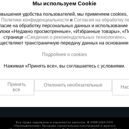
Мы используем Cookie
Бишкек
вышения удобства пользователей, мы применяем cookies, а 
х
Политики конфиденциальности
и
Согласия на обработку 
ласие на обработку персональных данных и использование 
блоки «Недавно просмотренные», «Избранные товары», «П
странице
«Сведения о рекомендательных технологиях»
.
существляют трансграничную передачу данных на основании
Подробнее о cookies
 справочная
Баку
Нажимая «Принять все», вы соглашаетесь с условиями.
00) 200-25-90
+994 55 388 22 8
 звонок
Заказать звонок
Принять
Отклонить необязательные
Нас
о по России
Пн.-Пт. 9:00 - 18:00 Сб. 10:00-1
все
Все права защищены и охраняются законом. © 2008-2026 ООО
«Промышленник» Продажа строительных конструкций и другого