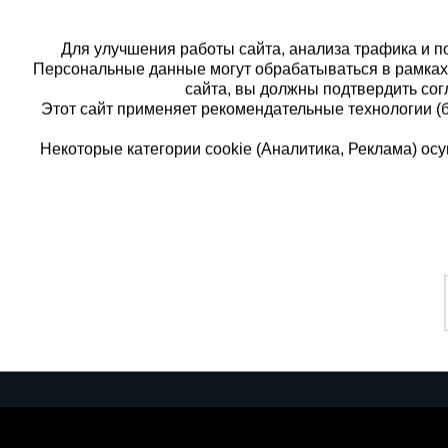
Стамбул
Для улучшения работы сайта, анализа трафика и по
Другой
Персональные данные могут обрабатываться в рамка
сайта, вы должны подтвердить сог
Этот сайт применяет рекомендательные технологии (
Некоторые категории cookie (Аналитика, Реклама) о
Каталог товаров
Единая
О компании
8 (8
Аренда оборудования
Франшиза
Заказать
Доставка
Контакты
бесплатн
Статьи
Защитные конструкции