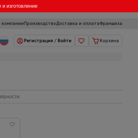
е и изготовление
 компании
Производство
Доставка и оплата
Франшиза
Регистрация
/
Войти
Корзина
лярности