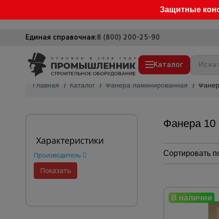
Защитные кон
Единая справочная:
8 (800) 200-25-90
Каталог
Главная
/
Каталог
/
Фанера ламинированная
/
Фанер
Строительные леса
Вышки-туры
Фанера 10
Подмости строительные
Характеристики
Сетка, тенты, брезенты
Сортировать п
Производитель
Строительные подъемники
Грузоподъемное оборудование
Мусоропровод строительный
Фанера ламинированная