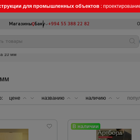
струкции для промышленных объектов
: проектировани
Магазины
Баку
+994 55 388 22 82
О
а 10 мм
 мм
о:
цене
названию
наличию
попу